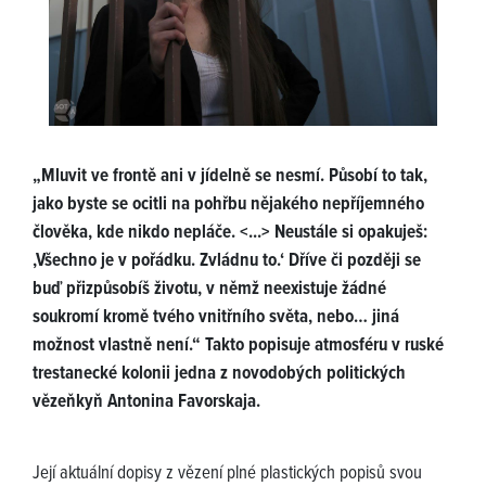
„Mluvit ve frontě ani v jídelně se nesmí. Působí to tak,
jako byste se ocitli na pohřbu nějakého nepříjemného
člověka, kde nikdo nepláče. <...> Neustále si opakuješ:
‚Všechno je v pořádku. Zvládnu to.‘ Dříve či později se
buď přizpůsobíš životu, v němž neexistuje žádné
soukromí kromě tvého vnitřního světa, nebo… jiná
možnost vlastně není.“ Takto popisuje atmosféru v ruské
trestanecké kolonii jedna z novodobých politických
vězeňkyň Antonina Favorskaja.
Její aktuální dopisy z vězení plné plastických popisů svou