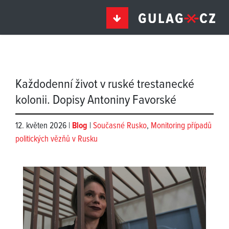
Každodenní život v ruské trestanecké
kolonii. Dopisy Antoniny Favorské
12. květen 2026 |
Blog
|
Současné Rusko
,
Monitoring případů
politických vězňů v Rusku