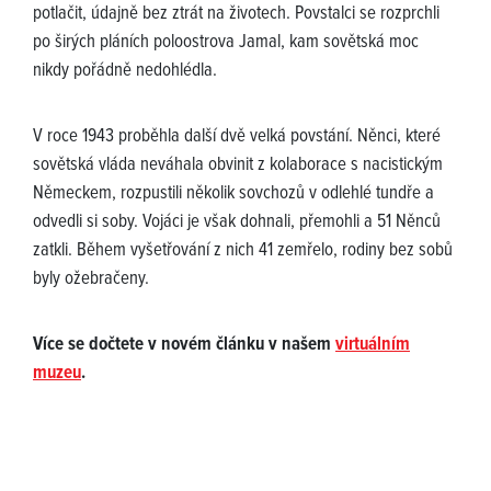
potlačit, údajně bez ztrát na životech. Povstalci se rozprchli
po širých pláních poloostrova Jamal, kam sovětská moc
nikdy pořádně nedohlédla.
V roce 1943 proběhla další dvě velká povstání. Něnci, které
sovětská vláda neváhala obvinit z kolaborace s nacistickým
Německem, rozpustili několik sovchozů v odlehlé tundře a
odvedli si soby. Vojáci je však dohnali, přemohli a 51 Něnců
zatkli. Během vyšetřování z nich 41 zemřelo, rodiny bez sobů
byly ožebračeny.
Více se dočtete v novém článku v našem
virtuálním
muzeu
.