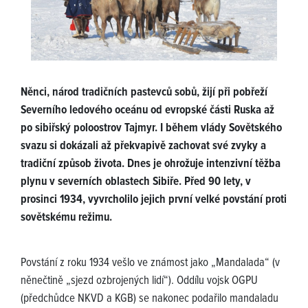
Něnci, národ tradičních pastevců sobů, žijí při pobřeží
Severního ledového oceánu od evropské části Ruska až
po sibiřský poloostrov Tajmyr. I během vlády Sovětského
svazu si dokázali až překvapivě zachovat své zvyky a
tradiční způsob života. Dnes je ohrožuje intenzivní těžba
plynu v severních oblastech Sibiře. Před 90 lety, v
prosinci 1934, vyvrcholilo jejich první velké povstání proti
sovětskému režimu.
Povstání z roku 1934 vešlo ve známost jako „Mandalada“ (v
něnečtině „sjezd ozbrojených lidí“). Oddílu vojsk OGPU
(předchůdce NKVD a KGB) se nakonec podařilo mandaladu