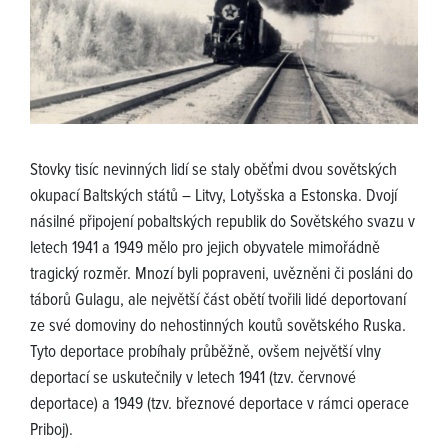
Stovky tisíc nevinných lidí se staly oběťmi dvou sovětských
okupací Baltských států – Litvy, Lotyšska a Estonska. Dvojí
násilné připojení pobaltských republik do Sovětského svazu v
letech 1941 a 1949 mělo pro jejich obyvatele mimořádně
tragický rozměr. Mnozí byli popraveni, uvězněni či posláni do
táborů Gulagu, ale největší část obětí tvořili lidé deportovaní
ze své domoviny do nehostinných koutů sovětského Ruska.
Tyto deportace probíhaly průběžně, ovšem největší vlny
deportací se uskutečnily v letech 1941 (tzv. červnové
deportace) a 1949 (tzv. březnové deportace v rámci operace
Priboj).