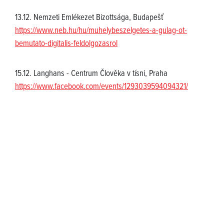
13.12. Nemzeti Emlékezet Bizottsága, Budapešť
https://www.neb.hu/hu/muhelybeszelgetes-a-gulag-ot-
bemutato-digitalis-feldolgozasrol
15.12. Langhans - Centrum Člověka v tísni, Praha
https://www.facebook.com/events/1293039594094321/