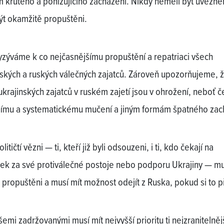
 krutého a ponižujícího zacházení. Nikdy neměli být uvězněn
ýt okamžitě propuštěni.
yzýváme k co nejčasnějšímu propuštění a repatriaci všech
nských a ruských válečných zajatců. Zároveň upozorňujeme, 
ukrajinských zajatců v ruském zajetí jsou v ohrožení, neboť če
nímu a systematickému mučení a jiným formám špatného zac
olitičtí vězni — ti, kteří již byli odsouzeni, i ti, kdo čekají na
ek za své protiválečné postoje nebo podporu Ukrajiny — mu
 propuštěni a musí mít možnost odejít z Ruska, pokud si to př
emi zadržovanými musí mít nejvyšší prioritu ti nejzranitelnějš