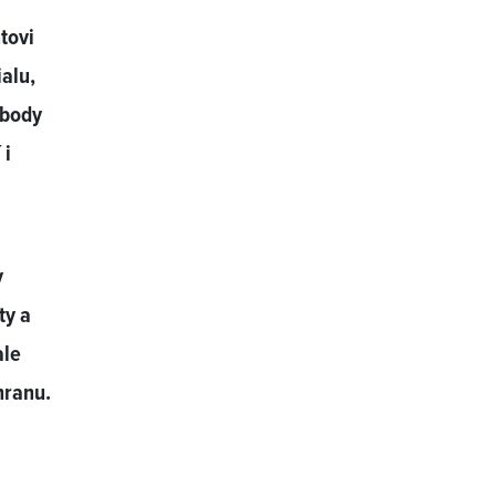
tovi
alu,
obody
 i
v
ty a
ale
hranu.