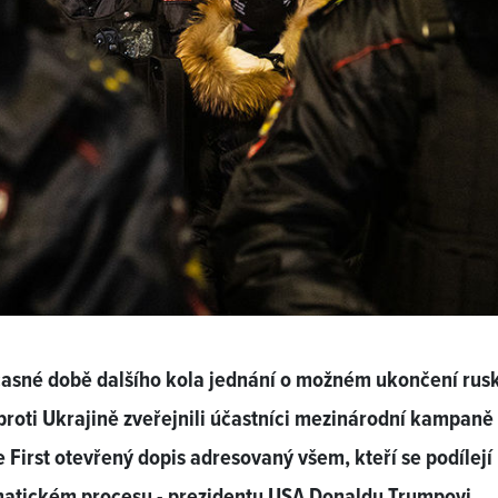
časné době dalšího kola jednání o možném ukončení rus
proti Ukrajině zveřejnili účastníci mezinárodní kampaně
 First otevřený dopis adresovaný všem, kteří se podílejí
matickém procesu - prezidentu USA Donaldu Trumpovi,