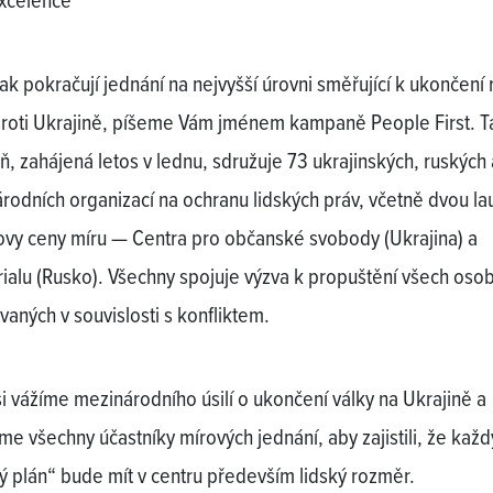
xcelence
jak pokračují jednání na nejvyšší úrovni směřující k ukončení
proti Ukrajině, píšeme Vám jménem kampaně People First. T
, zahájená letos v lednu, sdružuje 73 ukrajinských, ruských 
rodních organizací na ochranu lidských práv, včetně dvou la
vy ceny míru — Centra pro občanské svobody (Ukrajina) a
alu (Rusko). Všechny spojuje výzva k propuštění všech oso
vaných v souvislosti s konfliktem.
si vážíme mezinárodního úsilí o ukončení války na Ukrajině a
me všechny účastníky mírových jednání, aby zajistili, že každ
ý plán“ bude mít v centru především lidský rozměr.