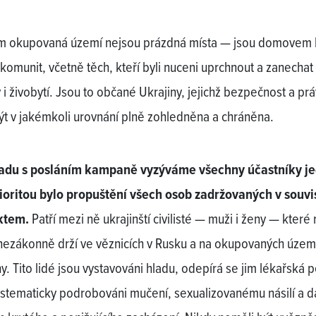
 okupovaná území nejsou prázdná místa — jsou domovem l
 komunit, včetně těch, kteří byli nuceni uprchnout a zanechat 
i živobytí. Jsou to občané Ukrajiny, jejichž bezpečnost a pr
ýt v jakémkoli urovnání plně zohledněna a chráněna.
ladu s posláním kampaně vyzýváme všechny účastníky je
ioritou bylo propuštění všech osob zadržovaných v souvis
ktem.
Patří mezi ně ukrajinští civilisté — muži i ženy — které
nezákonně drží ve věznicích v Rusku a na okupovaných územ
y. Tito lidé jsou vystavováni hladu, odepírá se jim lékařská 
ystematicky podrobováni mučení, sexualizovanému násilí a d