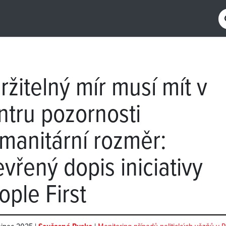
ržitelný mír musí mít v
ntru pozornosti
manitární rozměr:
evřený dopis iniciativy
ople First