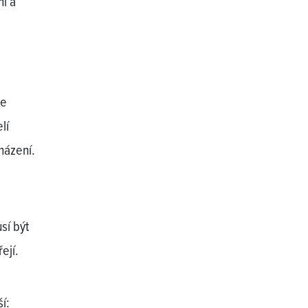
i a
že
lí
házení.
sí být
ejí.
í: