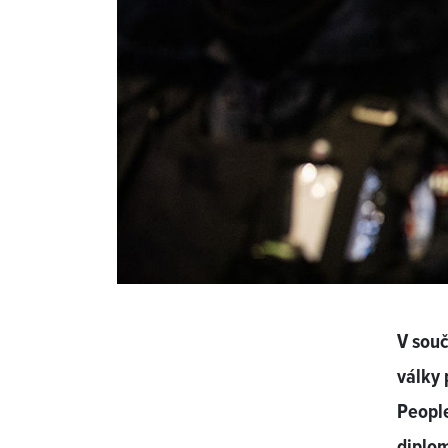
V sou
války 
People
diplo