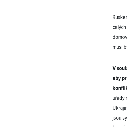
Ruskem
celých
domov 
musí b
V sou
aby pr
konfli
úřady 
Ukrajin
jsou s