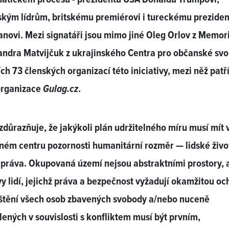
kým lídrům, britskému premiérovi i tureckému preziden
novi. Mezi signatáři jsou mimo jiné Oleg Orlov z Memori
andra Matvijčuk z ukrajinského Centra pro občanské sv
ích 73 členských organizací této iniciativy, mezi něž patří
organizace
Gulag.cz
.
zdůrazňuje, že jakýkoli plán udržitelného míru musí mít 
ém centru pozornosti humanitární rozměr — lidské živo
 práva. Okupovaná území nejsou abstraktními prostory, 
 lidí, jejichž práva a bezpečnost vyžadují okamžitou oc
štění všech osob zbavených svobody a/nebo nuceně
lených v souvislosti s konfliktem musí být prvním,