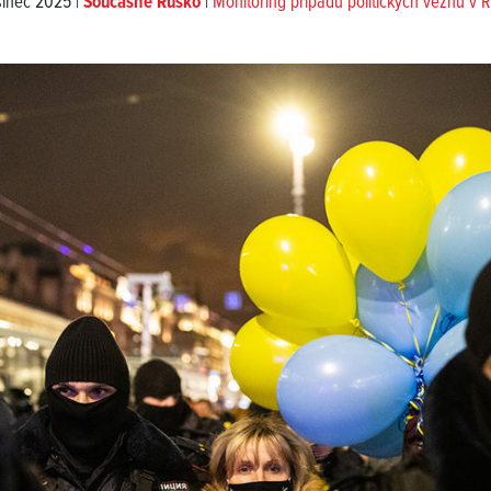
sinec 2025 |
Současné Rusko
|
Monitoring případů politických vězňů v 