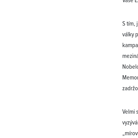
Vaše E
S tím, 
války 
kampaň
meziná
Nobelo
Memori
zadržo
Velmi 
vyzývá
„mírov