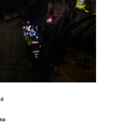
ké
 na