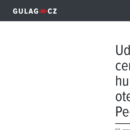
Ud
ce
hu
ot
Pe