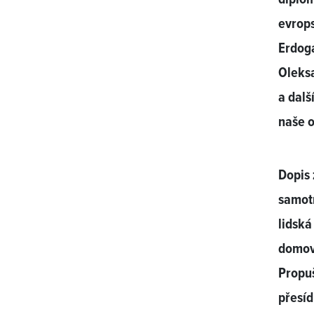
evrops
Erdoga
Oleks
a dalš
naše 
Dopis 
samotn
lidská
domovy
Propu
přesíd