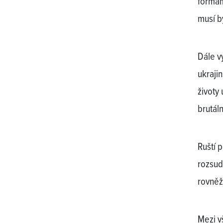
formám
musí b
Dále v
ukraji
životy 
brutál
Ruští p
rozsud
rovněž
Mezi vš