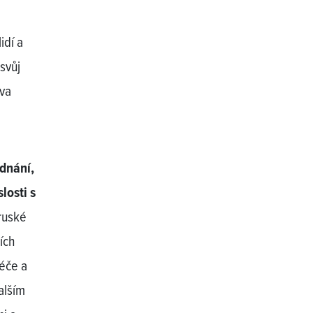
idí a
svůj
áva
dnání,
losti s
 ruské
ích
péče a
alším