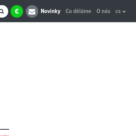
€
Novinky
Co děláme
O nás
cs