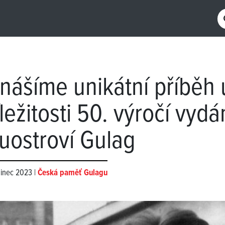
inášíme unikátní příběh 
íležitosti 50. výročí vydá
uostroví Gulag
sinec 2023 |
Česká paměť Gulagu