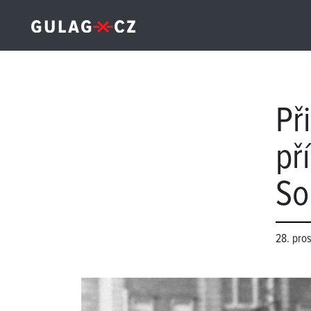
Př
př
So
28. pro