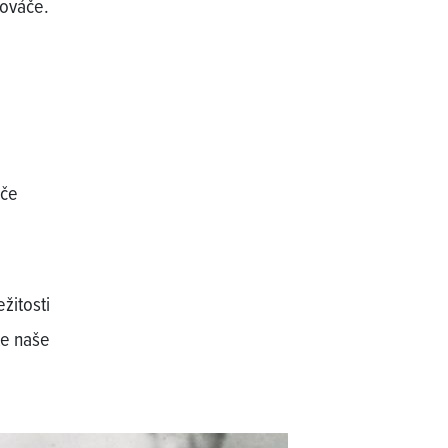
Kováče.
áče
žitosti
te naše