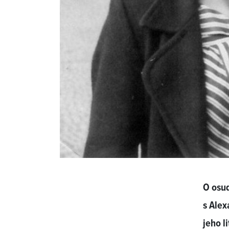
O osud
s Alex
jeho l