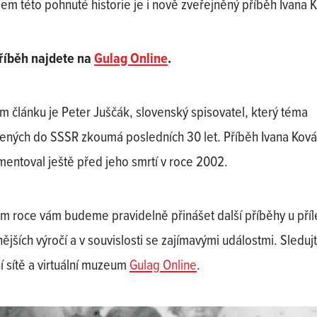
em této pohnuté historie je i nově zveřejněný příběh Ivana 
říběh najdete na
Gulag Online
.
m článku je Peter Juščák, slovenský spisovatel, který téma
ených do SSSR zkoumá posledních 30 let. Příběh Ivana Kov
entoval ještě před jeho smrtí v roce 2002.
m roce vám budeme pravidelně přinášet další příběhy u příle
nějších výročí a v souvislosti se zajímavými událostmi. Sleduj
ní sítě a virtuální muzeum
Gulag Online
.