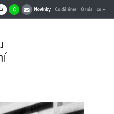
€
Novinky
Co děláme
O nás
cs
u
ní