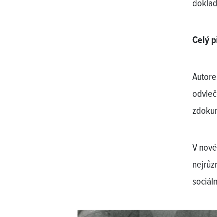
doklad
Celý p
Autore
odvleč
zdokum
V nové
nejrůz
sociál