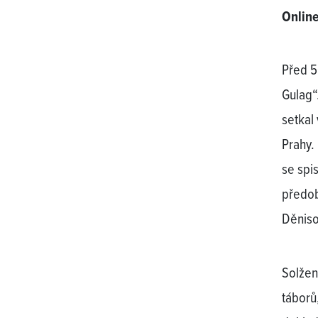
Online
Před 50
Gulag“
setkal
Prahy.
se spi
předob
Děniso
Solžen
táborů