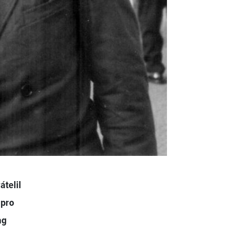
átelil
 pro
ag