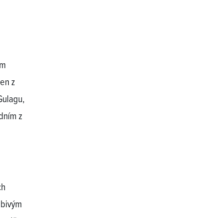
em
čen z
Gulagu,
edním z
ch
obivým