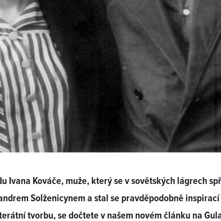
u Ivana Kováče, muže, který se v sovětských lágrech spř
andrem Solženicynem a stal se pravděpodobně inspirací
iterátní tvorbu, se dočtete v našem novém článku na Gul