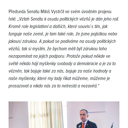
Předseda Senátu Miloš Vystrčil ve svém úvodním projevu
řekl:
„Vztah Senátu k osudu politických vězňů je dán jeho rolí.
Kromě role legislativní a dalších, které souvisí s tím, jak
funguje naše země, je tam také role, že jsme pojistkou nebo
jakousi zárukou. A pokud se podíváme na osudy politických
vězňů, tak si myslím, že bychom měli být zárukou toho
nezapomínat na jejich podporu. Protože pokud někde ve
světě někdo hájí myšlenky svobody a demokracie a je za to
vězněn, tak bojuje také za nás, bojuje za naše hodnoty a
naše myšlenky, které my tady říkat můžeme, můžeme je
prosazovat a nikdo nás za to netrestá a nezavírá.“