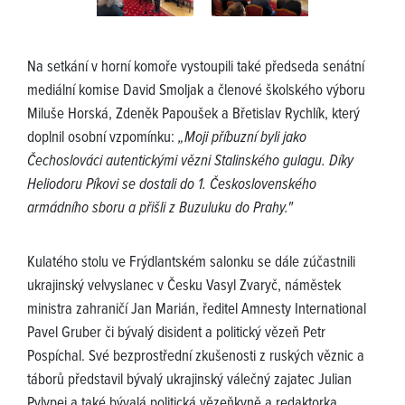
Na setkání v horní komoře vystoupili také předseda senátní
mediální komise David Smoljak a členové školského výboru
Miluše Horská, Zdeněk Papoušek a Břetislav Rychlík, který
doplnil osobní vzpomínku:
„Moji příbuzní byli jako
Čechoslováci autentickými vězni Stalinského gulagu. Díky
Heliodoru Píkovi se dostali do 1. Československého
armádního sboru a přišli z Buzuluku do Prahy."
Kulatého stolu ve Frýdlantském salonku se dále zúčastnili
ukrajinský velvyslanec v Česku Vasyl Zvaryč, náměstek
ministra zahraničí Jan Marián, ředitel Amnesty International
Pavel Gruber či bývalý disident a politický vězeň Petr
Pospíchal. Své bezprostřední zkušenosti z ruských věznic a
táborů představil bývalý ukrajinský válečný zajatec Julian
Pylypej a také bývalá politická vězeňkyně a redaktorka