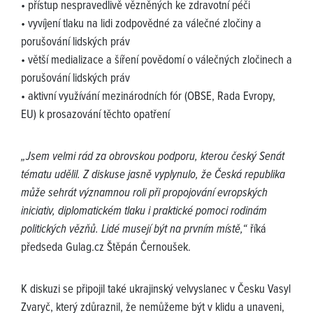
• přístup nespravedlivě vězněných ke zdravotní péči
• vyvíjení tlaku na lidi zodpovědné za válečné zločiny a
porušování lidských práv
• větší medializace a šíření povědomí o válečných zločinech a
porušování lidských práv
• aktivní využívání mezinárodních fór (OBSE, Rada Evropy,
EU) k prosazování těchto opatření
„Jsem velmi rád za obrovskou podporu, kterou český Senát
tématu udělil. Z diskuse jasně vyplynulo, že Česká republika
může sehrát významnou roli při propojování evropských
iniciativ, diplomatickém tlaku i praktické pomoci rodinám
politických vězňů. Lidé musejí být na prvním místě,“
říká
předseda Gulag.cz Štěpán Černoušek.
K diskuzi se připojil také ukrajinský velvyslanec v Česku Vasyl
Zvaryč, který zdůraznil, že nemůžeme být v klidu a unaveni,