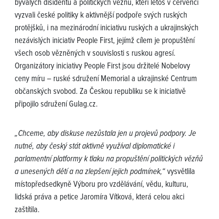
bývalých disidentů a politických vězňů, kteří letos v červenci
vyzvali české politiky k aktivnější podpoře svých ruských
protějšků, i na mezinárodní iniciativu ruských a ukrajinských
nezávislých iniciativ People First, jejímž cílem je propuštění
všech osob vězněných v souvislosti s ruskou agresí.
Organizátory iniciativy People First jsou držitelé Nobelovy
ceny míru – ruské sdružení Memorial a ukrajinské Centrum
občanských svobod. Za Českou republiku se k iniciativě
připojilo sdružení Gulag.cz.
„Chceme, aby diskuse nezůstala jen u projevů podpory. Je
nutné, aby český stát aktivně využíval diplomatické i
parlamentní platformy k tlaku na propuštění politických vězňů
a unesených dětí a na zlepšení jejich podmínek,“
vysvětlila
místopředsedkyně Výboru pro vzdělávání, vědu, kulturu,
lidská práva a petice Jaromíra Vítková, která celou akci
zaštítila.