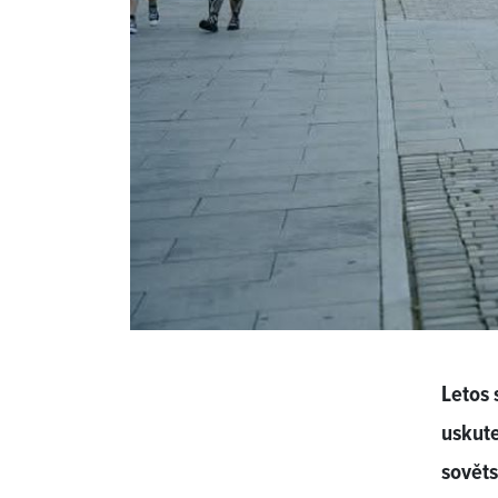
Letos 
uskute
sověts