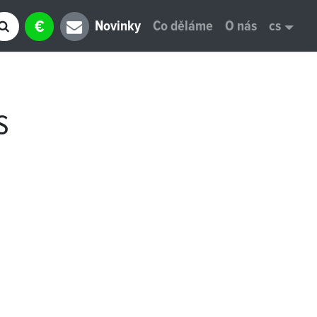
€
Novinky
Co děláme
O nás
cs
s