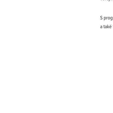
S prog
a také