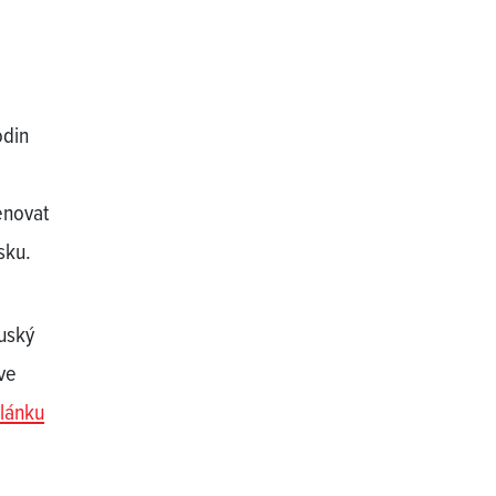
odin
ěnovat
sku.
ruský
 ve
článku