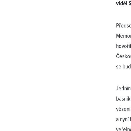
viděl 
Předse
Memori
hovoři
Českos
se bud
Jedním 
básník 
vězení
a nyní
veřejn