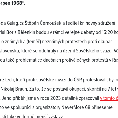
Srpen 1968“.
da Gulag.cz Štěpán Černoušek a ředitel knihovny sdružení
al Boris Bělenkin budou v rámci veřejné debaty od 15:20 h
t o známých a (téměř) neznámých protestech proti okupaci
lovenska, které se odehrály na území Sovětského svazu. V
ou také problematice dnešních protiválečných protestů v Ru
z těch, kteří proti sovětské invazi do ČSR protestovali, byl 
Nikolaj Braun. Za to, že se postavil okupaci, skončil na 7 let
. Jeho příběh jsme v roce 2023 detailně zpracovali
v tomto 
 ho ve spolupráci s organizátory NeverMore 68 přineseme
osti také ve formě menší výstavy.