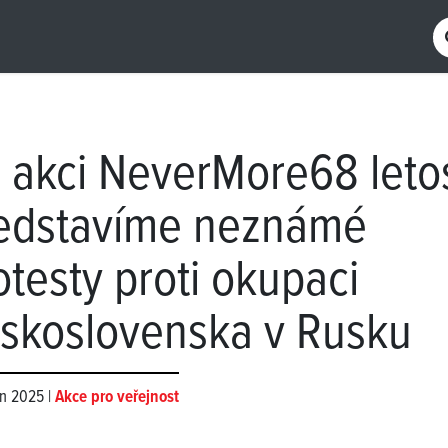
 akci NeverMore68 leto
edstavíme neznámé
otesty proti okupaci
skoslovenska v Rusku
en 2025 |
Akce pro veřejnost