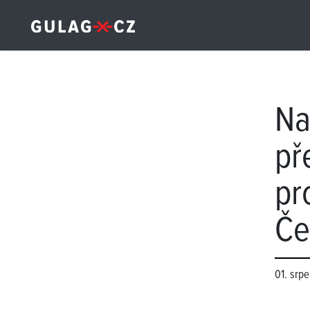
Na
př
pr
Če
01. srp