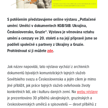
S potěšením představujeme online výstavu „Potlačené
umění: Umělci v dokumentech KGB/StB: Ukrajina,
Československo, Gruzie“. Výstava je věnována vztahu
umění a cenzury ve 20. století a na její přípravě jsme se
podíleli společně s partnery z Ukrajiny a Gruzie.
Prohlédnout si ji můžete
zde
.
Jak název napovídá, tato výstava vychází z archivních
dokumentů bývalých komunistických tajných služeb
Sovětského svazu a Československa a jejím cílem je mimo
jiné přiblížit, jak práce tajných služeb ovlivňovala životy
konkrétních lidí, ale i kulturu daných zemí. Na
webu výstavy
je prezentováno 30 příběhů ukrajinských, gruzínských a
československých umělců a spisovatelů — deset příběhů z