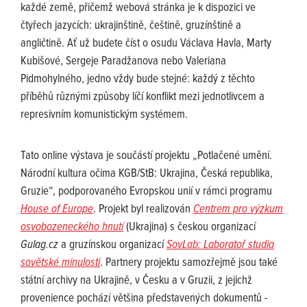
každé země, přičemž webová stránka je k dispozici ve
čtyřech jazycích: ukrajinštině, češtině, gruzínštině a
angličtině. Ať už budete číst o osudu Václava Havla, Marty
Kubišové, Sergeje Paradžanova nebo Valeriana
Pidmohylného, jedno vždy bude stejné: každý z těchto
příběhů různými způsoby líčí konflikt mezi jednotlivcem a
represivním komunistickým systémem.
Tato online výstava je součástí projektu „Potlačené umění.
Národní kultura očima KGB/StB: Ukrajina, Česká republika,
Gruzie“, podporovaného Evropskou unií v rámci programu
House of Europe
. Projekt byl realizován
Centrem pro výzkum
osvobozeneckého hnutí
(Ukrajina) s českou organizací
Gulag.cz
a gruzínskou organizací
SovLab: Laboratoř studia
sovětské minulosti
. Partnery projektu samozřejmě jsou také
státní archivy na Ukrajině, v Česku a v Gruzii, z jejichž
provenience pochází většina představených dokumentů -