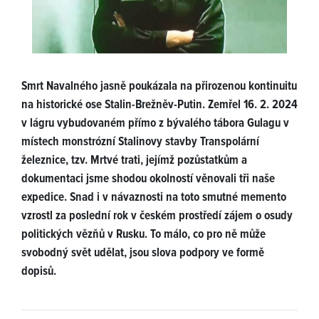
Smrt Navalného jasně poukázala na přirozenou kontinuitu
na historické ose Stalin-Brežněv-Putin. Zemřel 16. 2. 2024
v lágru vybudovaném přímo z bývalého tábora Gulagu v
místech monstrózní Stalinovy stavby Transpolární
železnice, tzv. Mrtvé trati, jejímž pozůstatkům a
dokumentaci jsme shodou okolností věnovali tři naše
expedice. Snad i v návaznosti na toto smutné memento
vzrostl za poslední rok v českém prostředí zájem o osudy
politických vězňů v Rusku. To málo, co pro ně může
svobodný svět udělat, jsou slova podpory ve formě
dopisů.