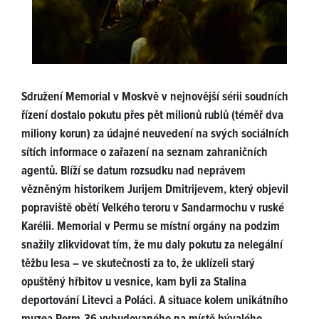
Sdružení Memorial v Moskvě v nejnovější sérii soudních
řízení dostalo pokutu přes pět milionů rublů (téměř dva
miliony korun) za údajné neuvedení na svých sociálních
sítích informace o zařazení na seznam zahraničních
agentů. Blíží se datum rozsudku nad neprávem
vězněným historikem Jurijem Dmitrijevem, který objevil
popraviště obětí Velkého teroru v Sandarmochu v ruské
Karélii. Memorial v Permu se místní orgány na podzim
snažily zlikvidovat tím, že mu daly pokutu za nelegální
těžbu lesa – ve skutečnosti za to, že uklízeli starý
opuštěný hřbitov u vesnice, kam byli za Stalina
deportování Litevci a Poláci. A situace kolem unikátního