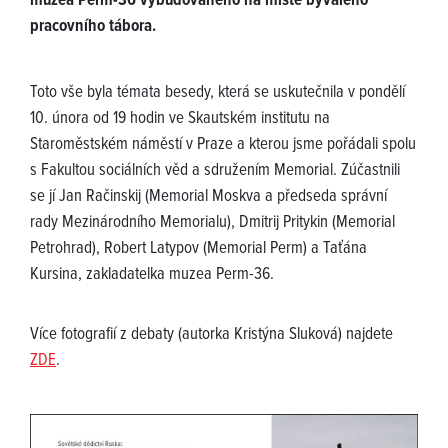
muzea Perm-36 vybudovaného na místě bývalého
pracovního tábora.
Toto vše byla témata besedy, která se uskutečnila v pondělí
10. února od 19 hodin ve Skautském institutu na
Staroměstském náměstí v Praze a kterou jsme pořádali spolu
s Fakultou sociálních věd a sdružením Memorial. Zúčastnili
se jí Jan Račinskij (Memorial Moskva a předseda správní
rady Mezinárodního Memorialu), Dmitrij Pritykin (Memorial
Petrohrad), Robert Latypov (Memorial Perm) a Taťána
Kursina, zakladatelka muzea Perm-36.
Více fotografií z debaty (autorka Kristýna Sluková) najdete
ZDE
.