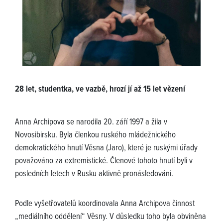
28 let, studentka, ve vazbě, hrozí jí až 15 let vězení
Anna Archipova se narodila 20. září 1997 a žila v
Novosibirsku. Byla členkou ruského mládežnického
demokratického hnutí Věsna (Jaro), které je ruskými úřady
považováno za extremistické. Členové tohoto hnutí byli v
posledních letech v Rusku aktivně pronásledováni.
Podle vyšetřovatelů koordinovala Anna Archipova činnost
„mediálního oddělení“ Věsny. V důsledku toho byla obviněna