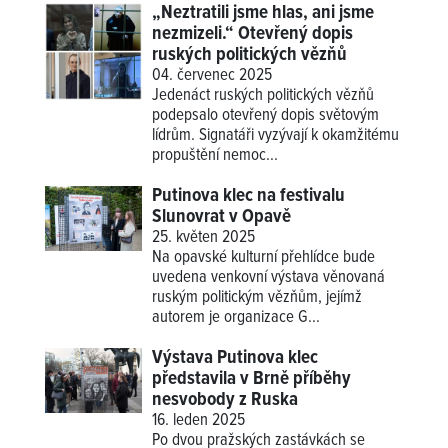
„Neztratili jsme hlas, ani jsme
nezmizeli.“ Otevřený dopis
ruských politických vězňů
04. červenec 2025
Jedenáct ruských politických vězňů
podepsalo otevřený dopis světovým
lídrům. Signatáři vyzývají k okamžitému
propuštění nemoc...
Putinova klec na festivalu
Slunovrat v Opavě
25. květen 2025
Na opavské kulturní přehlídce bude
uvedena venkovní výstava věnovaná
ruským politickým vězňům, jejímž
autorem je organizace G...
Výstava Putinova klec
představila v Brně příběhy
nesvobody z Ruska
16. leden 2025
Po dvou pražských zastávkách se