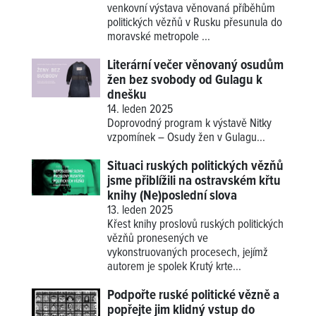
venkovní výstava věnovaná příběhům
politických vězňů v Rusku přesunula do
moravské metropole ...
Literární večer věnovaný osudům
žen bez svobody od Gulagu k
dnešku
14. leden 2025
Doprovodný program k výstavě
Nitky
vzpomínek – Osudy žen v Gulagu
...
Situaci ruských politických vězňů
jsme přiblížili na ostravském křtu
knihy (Ne)poslední slova
13. leden 2025
Křest knihy proslovů ruských politických
vězňů pronesených ve
vykonstruovaných procesech, jejímž
autorem je spolek Krutý krte...
Podpořte ruské politické vězně a
popřejte jim klidný vstup do