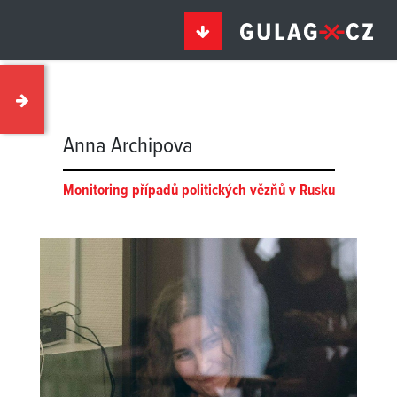
Anna Archipova
Monitoring případů politických vězňů v Rusku