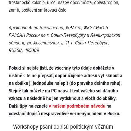
trestanecké kolonie, ulice, název obce/města, oblast/region,
země, poštovní směrovací číslo.
Архипова Анна Николаевна, 1997 г.р., ФКУ СИЗО-5
ГУФСИН России по г. Санкт-Петербургу и Ленинградской
области, ул. Арсенальная, д. 11, г. Санкт-Петербург,
RUSSIA, 195009
Pokud si nejste jisti, že všechny tyto údaje dokážete v
ruštině čitelně přepsat, doporučujeme adresu vytisknout a
na obálku ji jednoduše nalepit (do pravého dolního rohu).
Stejně tak můžete na PC napsat text vašeho solidárního
vzkazu a následně ho jen vytisknout a vložit do obálky.
Další tipy naleznete
v našem podrobném návodu
na
odeslání dopisů nespravedlivě vězněným lidem v Rusku.
Workshopy psaní dopisů politickým vězňům