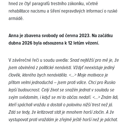
hned ze čtyř paragrafů trestního zákoníku, včetně
rehabilitace nacismu a šíření nepravdivých informací o ruské
armádě.
Anna je zbavena svobody od června 2023. Na začátku
dubna 2026 byla odsouzena k 12 letům vězení.
V závěrečné řeči u soudu uvedla:
Snad nejtěžší pro mě je, že
jsem obviněná z politické nenávisti. Vždyť neexistuje jediný
člověk, kterého bych nenáviděla. <...> Moje motivace je
přitom velmi jednoduchá – jsem proti válce. Chci pro Rusko
lepší budoucnost. Celý život se snažím jednat v souladu se
svým svědomím, i když se mi to občas nedaří. <...> Znám lidi,
kteří spáchali vraždu a dostali o polovinu nižší trest než já.
Zdá se tedy, že kritizovat stát je mnohem horší zločin. A že
vystupovat proti vraždám je zřejmě ještě horší než je páchat.