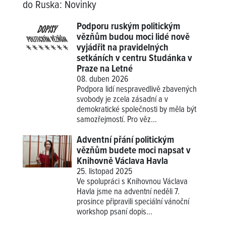
do Ruska
:
Novinky
Podporu ruským politickým
vězňům budou moci lidé nově
vyjádřit na pravidelných
setkáních v centru Studánka v
Praze na Letné
08. duben 2026
Podpora lidí nespravedlivě zbavených
svobody je zcela zásadní a v
demokratické společnosti by měla být
samozřejmostí. Pro věz...
Adventní přání politickým
vězňům budete moci napsat v
Knihovně Václava Havla
25. listopad 2025
Ve spolupráci s Knihovnou Václava
Havla jsme na adventní neděli 7.
prosince připravili speciální vánoční
workshop psaní dopis...