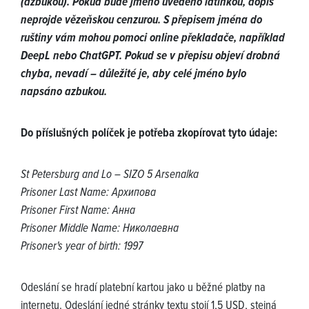
(azbukou). Pokud bude jméno uvedeno latinkou, dopis
neprojde vězeňskou cenzurou. S přepisem jména do
ruštiny vám mohou pomoci online překladače, například
DeepL nebo ChatGPT. Pokud se v přepisu objeví drobná
chyba, nevadí – důležité je, aby celé jméno bylo
napsáno azbukou.
Do příslušných políček je potřeba zkopírovat tyto údaje:
St Petersburg and Lo – SIZO 5 Arsenalka
Prisoner Last Name: Архипова
Prisoner First Name: Анна
Prisoner Middle Name: Николаевна
Prisoner's year of birth: 1997
Odeslání se hradí platební kartou jako u běžné platby na
internetu. Odeslání jedné stránky textu stojí 1,5 USD, stejná