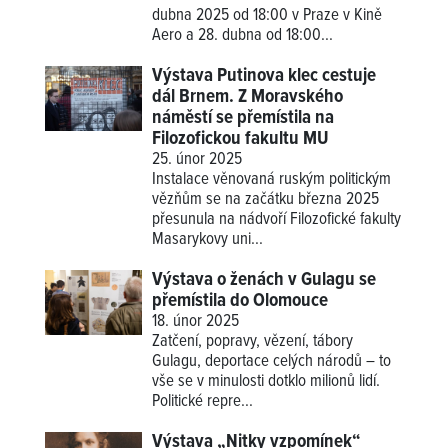
dubna 2025 od 18:00 v Praze v Kině
Aero a 28. dubna od 18:00...
Výstava Putinova klec cestuje
dál Brnem. Z Moravského
náměstí se přemístila na
Filozofickou fakultu MU
25. únor 2025
Instalace věnovaná ruským politickým
vězňům se na začátku března 2025
přesunula na nádvoří Filozofické fakulty
Masarykovy uni...
Výstava o ženách v Gulagu se
přemístila do Olomouce
18. únor 2025
Zatčení, popravy, vězení, tábory
Gulagu, deportace celých národů – to
vše se v minulosti dotklo milionů lidí.
Politické repre...
Výstava „Nitky vzpomínek“