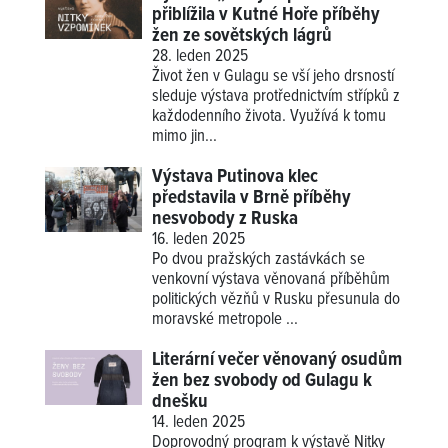
přiblížila v Kutné Hoře příběhy
žen ze sovětských lágrů
28. leden 2025
Život žen v Gulagu se vší jeho drsností
sleduje výstava protřednictvím střípků z
každodenního života. Využívá k tomu
mimo jin...
Výstava Putinova klec
představila v Brně příběhy
nesvobody z Ruska
16. leden 2025
Po dvou pražských zastávkách se
venkovní výstava věnovaná příběhům
politických vězňů v Rusku přesunula do
moravské metropole ...
Literární večer věnovaný osudům
žen bez svobody od Gulagu k
dnešku
14. leden 2025
Doprovodný program k výstavě
Nitky