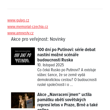
www.gulag.cz
www.memorial-czechia.cz
www.amnesty.cz
Akce pro veřejnost
:
Novinky
100 dní po Putinovi: série debat
nastíní možné scénáře
budoucnosti Ruska
10. listopad 2025
Co čeká Rusko po Putinovi? A existuje
vůbec šance, že se země vydá
demokratickou cestou? O budoucnosti
ruské společnosti i o ...
Akce „Navracení jmen“ uctila
památku obětí sovětských
represí letos v Praze, Brně a také