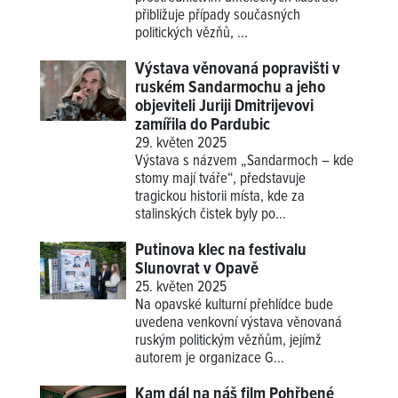
přibližuje případy současných
politických vězňů, ...
Výstava věnovaná popravišti v
ruském Sandarmochu a jeho
objeviteli Juriji Dmitrijevovi
zamířila do Pardubic
29. květen 2025
Výstava s názvem „Sandarmoch – kde
stomy mají tváře“, představuje
tragickou historii místa, kde za
stalinských čistek byly po...
Putinova klec na festivalu
Slunovrat v Opavě
25. květen 2025
Na opavské kulturní přehlídce bude
uvedena venkovní výstava věnovaná
ruským politickým vězňům, jejímž
autorem je organizace G...
Kam dál na náš film Pohřbené