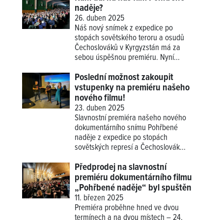
naděje?
26. duben 2025
Náš nový snímek z expedice po
stopách sovětského teroru a osudů
Čechoslováků v Kyrgyzstán má za
sebou úspěšnou premiéru. Nyní...
Poslední možnost zakoupit
vstupenky na premiéru našeho
nového filmu!
23. duben 2025
Slavnostní premiéra našeho nového
dokumentárního snímu Pohřbené
naděje z expedice po stopách
sovětských represí a Čechoslovák...
Předprodej na slavnostní
premiéru dokumentárního filmu
„Pohřbené naděje“ byl spuštěn
11. březen 2025
Premiéra proběhne hned ve dvou
termínech a na dvou místech – 24.