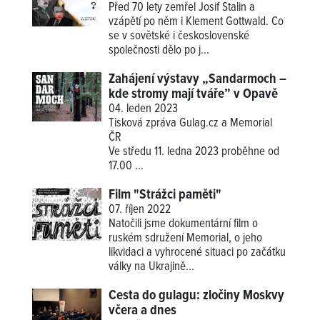
Před 70 lety zemřel Josif Stalin a
vzápětí po něm i Klement Gottwald. Co
se v sovětské i československé
společnosti dělo po j...
Zahájení výstavy „Sandarmoch –
kde stromy mají tváře” v Opavě
04. leden 2023
Tisková zpráva Gulag.cz a Memorial
ČR
Ve středu 11. ledna 2023 proběhne od
17.00
...
Film "Strážci paměti"
07. říjen 2022
Natočili jsme dokumentární film o
ruském sdružení Memorial, o jeho
likvidaci a vyhrocené situaci po začátku
války na Ukrajině...
Cesta do gulagu: zločiny Moskvy
včera a dnes