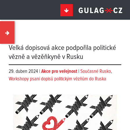
Velká dopisová akce podpořila politické
vězně a vězěňkyně v Rusku
29. duben 2024 |
Akce pro veřejnost
|
Současné Rusko
,
Workshopy psaní dopisů politickým vězňům do Ruska