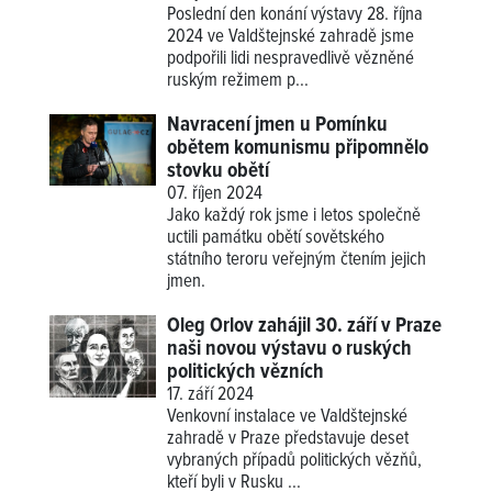
Poslední den konání výstavy 28. října
2024 ve Valdštejnské zahradě jsme
podpořili lidi nespravedlivě vězněné
ruským režimem p...
Navracení jmen u Pomínku
obětem komunismu připomnělo
stovku obětí
07. říjen 2024
Jako každý rok jsme i letos společně
uctili památku obětí sovětského
státního teroru veřejným čtením jejich
jmen.
Oleg Orlov zahájil 30. září v Praze
naši novou výstavu o ruských
politických vězních
17. září 2024
Venkovní instalace ve Valdštejnské
zahradě v Praze představuje deset
vybraných případů politických vězňů,
kteří byli v Rusku ...