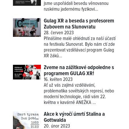
jsme uspořádali besedu věnovanou
ruskému jadernému fyzikovi...
Gulag XR a beseda s profesorem
Zubovem na Slunovratu
28. červen 2023
Přinášíme malé ohlédnutí za naší účastí
na festivalu Slunovrat. Bylo nám ctí zde
prezentovat vzdělávací program Gulag
XR žáků...
Zveme na zážitkové odpoledne s
programem GULAG XR!
16. květen 2023
Ať už vás zajímá vzdělávání,
problematika sovětských represí, nebo
moderní technologie, rádi vám 22.
května v kavárně ANEŽKA ...
Akce k výročí úmrtí Stalina a
Gottwalda
20. únor 2023