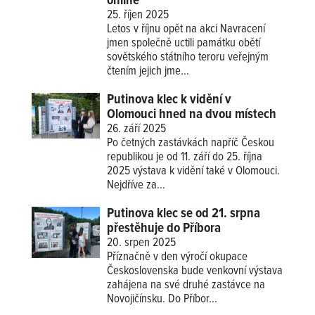
online
25. říjen 2025
Letos v říjnu opět na akci Navracení
jmen společně uctili památku obětí
sovětského státního teroru veřejným
čtením jejich jme...
Putinova klec k vidění v
Olomouci hned na dvou místech
26. září 2025
Po četných zastávkách napříč Českou
republikou je od 11. září do 25. října
2025 výstava k vidění také v Olomouci.
Nejdříve za...
Putinova klec se od 21. srpna
přestěhuje do Příbora
20. srpen 2025
Příznačně v den výročí okupace
Československa bude venkovní výstava
zahájena na své druhé zastávce na
Novojičínsku. Do Příbor...