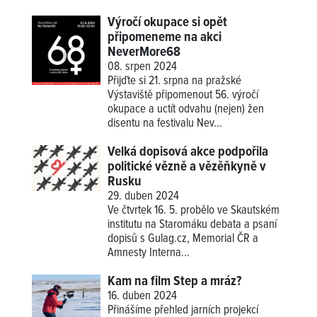
Výročí okupace si opět
připomeneme na akci
NeverMore68
08. srpen 2024
Přijďte si 21. srpna na pražské
Výstaviště připomenout 56. výročí
okupace a uctít odvahu (nejen) žen
disentu na festivalu Nev...
Velká dopisová akce podpořila
politické vězně a vězěňkyně v
Rusku
29. duben 2024
Ve čtvrtek 16. 5. probělo ve Skautském
institutu na Staromáku debata a psaní
dopisů s Gulag.cz, Memorial ČR a
Amnesty Interna...
Kam na film Step a mráz?
16. duben 2024
Přinášíme přehled jarních projekcí