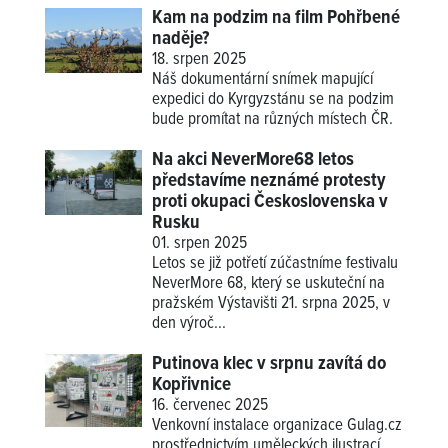
Kam na podzim na film Pohřbené
naděje?
18. srpen 2025
Náš dokumentární snímek mapující
expedici do Kyrgyzstánu se na podzim
bude promítat na různých místech ČR.
Na akci NeverMore68 letos
představíme neznámé protesty
proti okupaci Československa v
Rusku
01. srpen 2025
Letos se již potřetí zúčastníme festivalu
NeverMore 68, který se uskuteční na
pražském Výstavišti 21. srpna 2025, v
den výroč...
Putinova klec v srpnu zavítá do
Kopřivnice
16. červenec 2025
Venkovní instalace organizace Gulag.cz
prostřednictvím uměleckých ilustrací