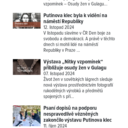
vzpomínek – Osudy žen v Gulagu
...
Putinova klec byla k vidění na
náměstí Republiky
12. listopad 2024
V listopadu slavíme v ČR Den boje za
svobodu a demokracii. A právě v těchto
dnech si mohli lidé na náměstí
Republiky v Praze ...
Výstava „Nitky vzpomínek“
přibližuje osudy žen v Gulagu
07. listopad 2024
Život žen v sovětských lágrech sleduje
nová výstava prostřednictvím fotografií
rukodělných výrobků a předmětů
spojených s pří...
Psaní dopisů na podporu
nespravedlivě vězněných
zakončilo výstavu Putinova klec
11. říjen 2024