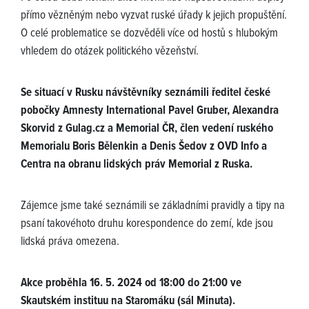
přímo vězněným nebo vyzvat ruské úřady k jejich propuštění.
O celé problematice se dozvěděli více od hostů s hlubokým
vhledem do otázek politického vězeňství.
Se situací v Rusku návštěvníky seznámili ředitel české
pobočky Amnesty International Pavel Gruber, Alexandra
Skorvid z Gulag.cz a Memorial ČR, člen vedení ruského
Memorialu Boris Bělenkin a Denis Šedov z OVD Info a
Centra na obranu lidských práv Memorial z Ruska.
Zájemce jsme také seznámili se základními pravidly a tipy na
psaní takovéhoto druhu korespondence do zemí, kde jsou
lidská práva omezena.
Akce proběhla 16. 5. 2024 od 18:00 do 21:00 ve
Skautském instituu na Staromáku (sál Minuta).