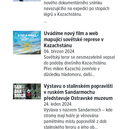
nového dokumentárního snímku
navazujícího na expedici po stopách
lágrů v Kazachstánu.
...
Uvádíme nový film a web
mapující sovětské represe v
Kazachstánu
06. březen 2024
Sovětský teror se nesmazatelně vepsal
do podoby dnešního Kazachstánu.
Přes milion Kazachů zemřelo v
důsledku hladomoru, další...
Výstavu o stalinském popravišti
v ruském Sandarmochu
představuje Ostravské muzeum
24. leden 2024
Výstava s názvem Sandarmoch – kde
stromy mají tváře je věnována
pamětnímu místu popraviště z dob
stalinského teroru a jeho ob...