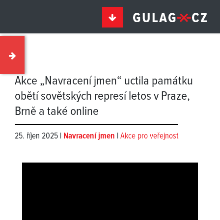
Akce „Navracení jmen“ uctila památku
obětí sovětských represí letos v Praze,
Brně a také online
25. říjen 2025 |
Navracení jmen
|
Akce pro veřejnost