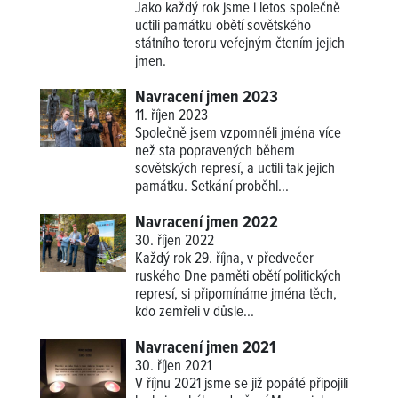
Jako každý rok jsme i letos společně
uctili památku obětí sovětského
státního teroru veřejným čtením jejich
jmen.
Navracení jmen 2023
11. říjen 2023
Společně jsem vzpomněli jména více
než sta popravených během
sovětských represí, a uctili tak jejich
památku. Setkání proběhl...
Navracení jmen 2022
30. říjen 2022
Každý rok 29. října, v předvečer
ruského Dne paměti obětí politických
represí, si připomínáme jména těch,
kdo zemřeli v důsle...
Navracení jmen 2021
30. říjen 2021
V říjnu 2021 jsme se již popáté připojili