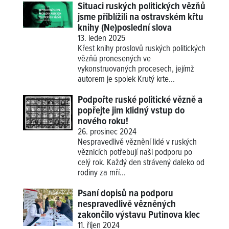
Situaci ruských politických vězňů
jsme přiblížili na ostravském křtu
knihy (Ne)poslední slova
13. leden 2025
Křest knihy proslovů ruských politických
vězňů pronesených ve
vykonstruovaných procesech, jejímž
autorem je spolek Krutý krte...
Podpořte ruské politické vězně a
popřejte jim klidný vstup do
nového roku!
26. prosinec 2024
Nespravedlivě věznění lidé v ruských
věznicích potřebují naši podporu po
celý rok. Každý den strávený daleko od
rodiny za mří...
Psaní dopisů na podporu
nespravedlivě vězněných
zakončilo výstavu Putinova klec
11. říjen 2024