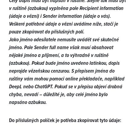
Celý dopis musí být napsán v ruštině. Stejně tak musí být
v ruštině (azbukou) vyplněna pole Recipient information
(údaje o vězni) i Sender information (údaje o vás).
Veškeré potřebné údaje o vězni uvádíme níže, stačí je
pouze zkopírovat do příslušných polí.
Jako jméno odesílatele nemusíte uvádět své skutečné
jméno. Pole Sender full name však musí obsahovat
nějaké jméno a příjmení, a to výhradně v ruštině
(azbukou). Pokud bude jméno uvedeno latinkou, dopis
neprojde vězeňskou cenzurou. S přepisem jména do
ruštiny vám mohou pomoci online překladače, například
DeepL nebo ChatGPT. Pokud se v přepisu objeví drobná
chyba, nevadí – důležité je, aby celé jméno bylo
napsáno azbukou.
Do příslušných políček je potřeba zkopírovat tyto údaje: