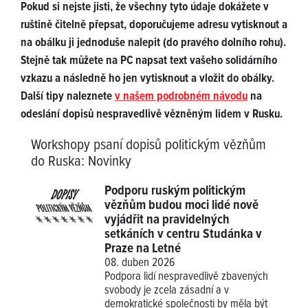
Pokud si nejste jisti, že všechny tyto údaje dokážete v
ruštině čitelně přepsat, doporučujeme adresu vytisknout a
na obálku ji jednoduše nalepit (do pravého dolního rohu).
Stejně tak můžete na PC napsat text vašeho solidárního
vzkazu a následně ho jen vytisknout a vložit do obálky.
Další tipy naleznete
v našem podrobném návodu
na
odeslání dopisů nespravedlivě vězněným lidem v Rusku.
Workshopy psaní dopisů politickým vězňům
do Ruska
:
Novinky
Podporu ruským politickým
vězňům budou moci lidé nově
vyjádřit na pravidelných
setkáních v centru Studánka v
Praze na Letné
08. duben 2026
Podpora lidí nespravedlivě zbavených
svobody je zcela zásadní a v
demokratické společnosti by měla být