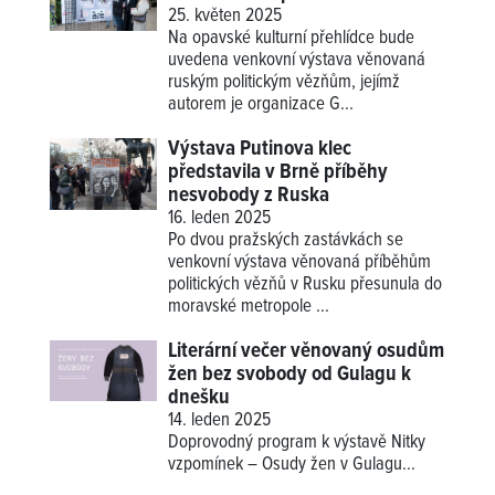
25. květen 2025
Na opavské kulturní přehlídce bude
uvedena venkovní výstava věnovaná
ruským politickým vězňům, jejímž
autorem je organizace G...
Výstava Putinova klec
představila v Brně příběhy
nesvobody z Ruska
16. leden 2025
Po dvou pražských zastávkách se
venkovní výstava věnovaná příběhům
politických vězňů v Rusku přesunula do
moravské metropole ...
Literární večer věnovaný osudům
žen bez svobody od Gulagu k
dnešku
14. leden 2025
Doprovodný program k výstavě
Nitky
vzpomínek – Osudy žen v Gulagu
...