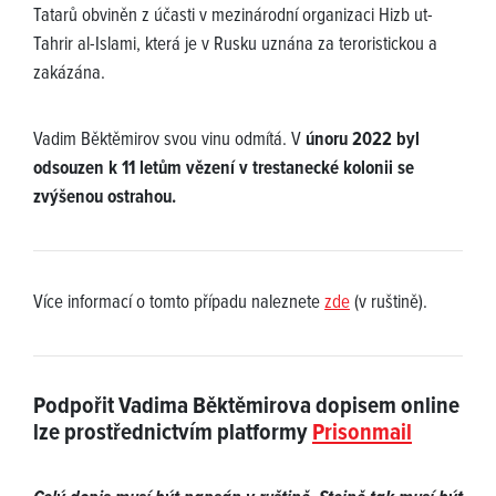
Tatarů obviněn z účasti v mezinárodní organizaci Hizb ut-
Tahrir al-Islami, která je v Rusku uznána za teroristickou a
zakázána.
Vadim Běktěmirov svou vinu odmítá. V
únoru 2022 byl
odsouzen k 11 letům vězení v trestanecké kolonii se
zvýšenou ostrahou.
Více informací o tomto případu naleznete
zde
(v ruštině).
Podpořit Vadima Běktěmirova dopisem online
lze prostřednictvím platformy
Prisonmail