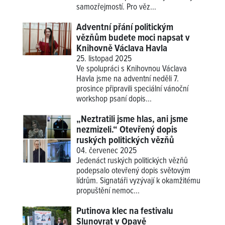
samozřejmostí. Pro věz...
Adventní přání politickým
vězňům budete moci napsat v
Knihovně Václava Havla
25. listopad 2025
Ve spolupráci s Knihovnou Václava
Havla jsme na adventní neděli 7.
prosince připravili speciální vánoční
workshop psaní dopis...
„Neztratili jsme hlas, ani jsme
nezmizeli.“ Otevřený dopis
ruských politických vězňů
04. červenec 2025
Jedenáct ruských politických vězňů
podepsalo otevřený dopis světovým
lídrům. Signatáři vyzývají k okamžitému
propuštění nemoc...
Putinova klec na festivalu
Slunovrat v Opavě