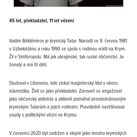
45 let, překladatel, 11 let vězení
Vadim Běktěmirov je krymský Tatar. Narodil se 9. června 1981
v Uzbekistánu a roku 1990 se spolu s rodinou vrátil na Krym.
Žil v Simferopolu. Má jak ukrajinské, tak ruské občanství. Je
ženatý a má tři děti.
Studoval v Libanonu, kde získal magisterský titul v oboru
islamistika. Živil se jako překladatel. Zároveň se angažoval
jako občanský aktivista a aktivně pomáhal pronásledovaným
krymským Tatarům a jejich rodinám. Pravidelně navštěvoval
soudy s politickými vězni na Krymu.
V červenci 2020 byl zadržen a stejně jako mnoho krymských