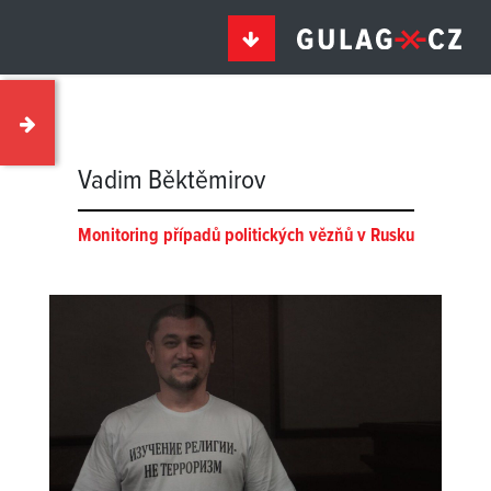
Vadim Běktěmirov
Monitoring případů politických vězňů v Rusku