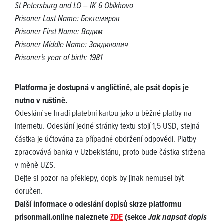
St Petersburg and LO – IK 6 Obikhovo
Prisoner Last Name: Бектемиров
Prisoner First Name: Вадим
Prisoner Middle Name: Заидинович
Prisoner's year of birth: 1981
Platforma je dostupná v angličtině, ale psát dopis je
nutno v ruštině.
Odeslání se hradí platební kartou jako u běžné platby na
internetu. Odeslání jedné stránky textu stojí 1,5 USD, stejná
částka je účtována za případné obdržení odpovědi. Platby
zpracovává banka v Uzbekistánu, proto bude částka stržena
v měně UZS.
Dejte si pozor na překlepy, dopis by jinak nemusel být
doručen.
Další informace o odeslání dopisů skrze platformu
prisonmail.online naleznete
ZDE
(sekce
Jak napsat dopis