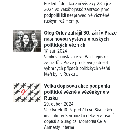
Poslední den konání výstavy 28. října
2024 ve Valdštejnské zahradě jsme
podpořili lidi nespravedlivě vězněné
ruským režimem p...
Oleg Orlov zahájil 30. září v Praze
naši novou výstavu o ruských
politických vězních
17. září 2024
Venkovní instalace ve Valdštejnské
zahradě v Praze představuje deset
vybraných případů politických vězňů,
kteří byli v Rusku ...
Velká dopisová akce podpořila
politické vězně a vězěňkyně v
Rusku
29. duben 2024
Ve čtvrtek 16. 5. probělo ve Skautském
institutu na Staromáku debata a psaní
dopisů s Gulag.cz, Memorial ČR a
Amnesty Interna...