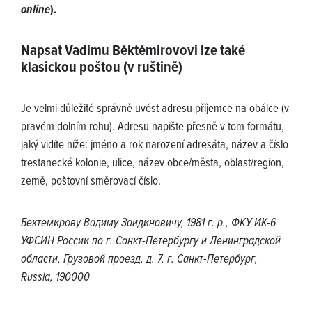
online
).
Napsat Vadimu Běktěmirovovi lze také
klasickou poštou (v ruštině)
Je velmi důležité správně uvést adresu příjemce na obálce (v
pravém dolním rohu). Adresu napište přesně v tom formátu,
jaký vidíte níže: jméno a rok narození adresáta, název a číslo
trestanecké kolonie, ulice, název obce/města, oblast/region,
země, poštovní směrovací číslo.
Бектемирову Вадиму Заидиновичу, 1981 г. р., ФКУ ИК-6
УФСИН России по г. Санкт-Петербургу и Ленинградской
области, Грузовой проезд, д. 7, г. Санкт-Петербург,
Russia, 190000