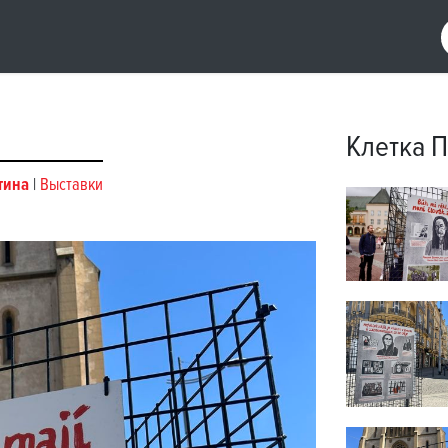
Клетка П
тина
|
Выставки