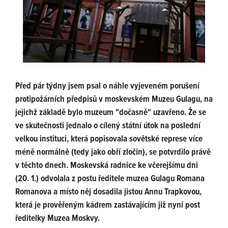
Před pár týdny jsem psal o náhle vyjeveném porušení
protipožárních předpisů v moskevském Muzeu Gulagu, na
jejichž základě bylo muzeum "dočasně" uzavřeno. Že se
ve skutečnosti jednalo o cílený státní útok na poslední
velkou instituci, která popisovala sovětské represe více
méně normálně (tedy jako obří zločin), se potvrdilo právě
v těchto dnech. Moskevská radnice ke včerejšímu dni
(20. 1.) odvolala z postu ředitele muzea Gulagu Romana
Romanova a místo něj dosadila jistou Annu Trapkovou,
která je prověřeným kádrem zastávajícím již nyní post
ředitelky Muzea Moskvy.