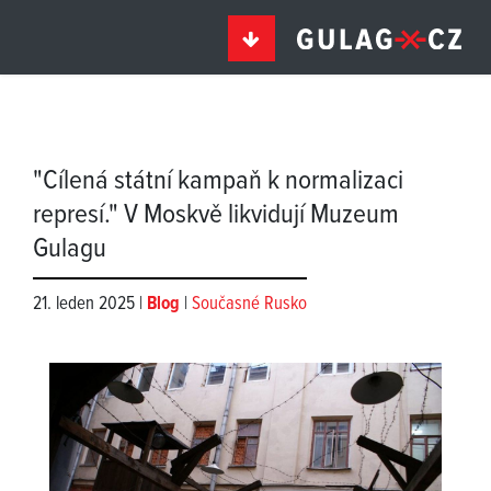
"Cílená státní kampaň k normalizaci
represí." V Moskvě likvidují Muzeum
Gulagu
21. leden 2025 |
Blog
|
Současné Rusko