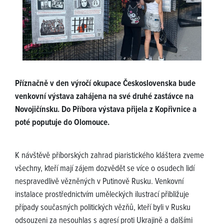
Příznačně v den výročí okupace Československa bude
venkovní výstava zahájena na své druhé zastávce na
Novojičínsku. Do Příbora výstava přijela z Kopřivnice a
poté poputuje do Olomouce.
K návštěvě příborských zahrad piaristického kláštera zveme
všechny, kteří mají zájem dozvědět se více o osudech lidí
nespravedlivě vězněných v Putinově Rusku. Venkovní
instalace prostřednictvím uměleckých ilustrací přibližuje
případy současných politických vězňů, kteří byli v Rusku
odsouzeni za nesouhlas s agresí proti Ukrajině a dalšími