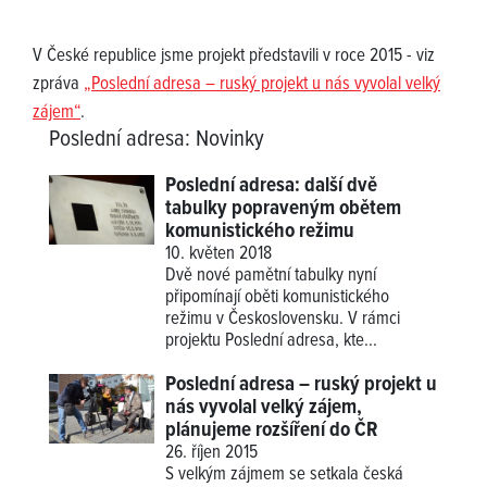
V České republice jsme projekt představili v roce 2015 - viz
zpráva
„Poslední adresa – ruský projekt u nás vyvolal velký
zájem“
.
Poslední adresa
:
Novinky
Poslední adresa: další dvě
tabulky popraveným obětem
komunistického režimu
10. květen 2018
Dvě nové pamětní tabulky nyní
připomínají oběti komunistického
režimu v Československu. V rámci
projektu Poslední adresa, kte...
Poslední adresa – ruský projekt u
nás vyvolal velký zájem,
plánujeme rozšíření do ČR
26. říjen 2015
S velkým zájmem se setkala česká