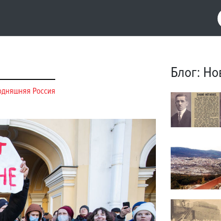
Блог
:
Но
одняшняя Россия