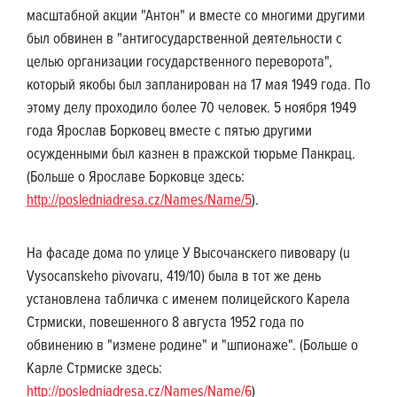
масштабной акции "Антон" и вместе со многими другими
был обвинен в "антигосударственной деятельности с
целью организации государственного переворота",
который якобы был запланирован на 17 мая 1949 года. По
этому делу проходило более 70 человек. 5 ноября 1949
года Ярослав Борковец вместе с пятью другими
осужденными был казнен в пражской тюрьме Панкрац.
(Больше о Ярославе Борковце здесь:
http://posledniadresa.cz/Names/Name/5
).
На фасаде дома по улице У Высочанскего пивовару (u
Vysocanskeho pivovaru, 419/10) была в тот же день
установлена табличка с именем полицейского Карела
Стрмиски, повешенного 8 августа 1952 года по
обвинению в "измене родине" и "шпионаже". (Больше о
Карле Стрмиске здесь:
http://posledniadresa.cz/Names/Name/6
)