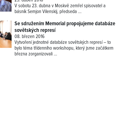
25. duben 2016
V sobotu 23. dubna v Moskvě zemřel spisovatel a
básník Semjon Vilenskij, předseda
...
Se sdružením Memorial propojujeme databáze
sovětských represí
08. březen 2016
Vytvoření jednotné databáze sovětských represí – to
bylo téma třídenního workshopu, který jsme začátkem
března zorganizovali ...