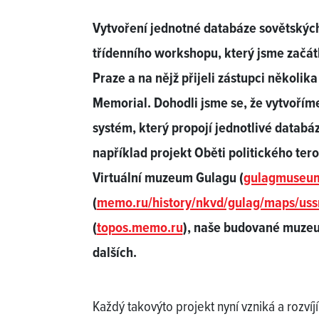
Vytvoření jednotné databáze sovětských
třídenního workshopu, který jsme začát
Praze a na nějž přijeli zástupci několi
Memorial. Dohodli jsme se, že vytvořím
systém, který propojí jednotlivé databá
například projekt Oběti politického tero
Virtuální muzeum Gulagu (
gulagmuseum
(
memo.ru/history/nkvd/gulag/maps/uss
(
topos.memo.ru
), naše budované muzeu
dalších.
Každý takovýto projekt nyní vzniká a rozví