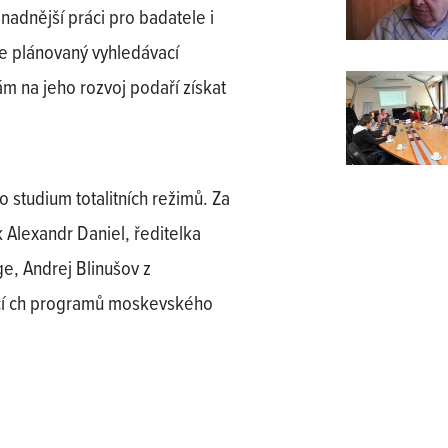
snadnější práci pro badatele i
me plánovaný vyhledávací
m na jeho rozvoj podaří získat
 studium totalitních režimů. Za
k Alexandr Daniel, ředitelka
e, Andrej Blinušov z
ací ch programů moskevského