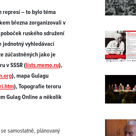
 represí – to bylo téma
kem března zorganizovali v
ka poboček ruského sdružení
e jednotný vyhledávací
ze zúčastněných jako je
ru v SSSR (
lists.memo.ru
),
.org
), mapa Gulagu
ri.htm
), Topografie teroru
m Gulag Online a několik
jí se samostatně, plánovaný