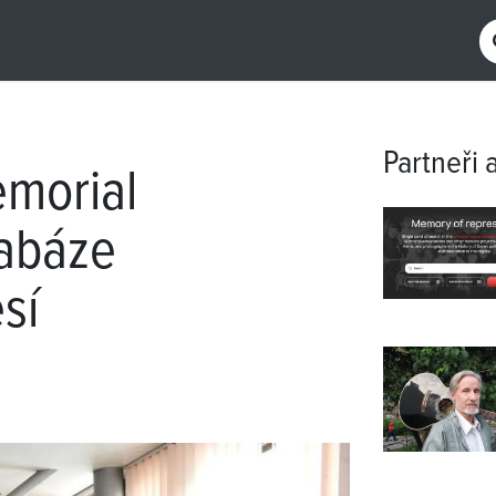
Partneři 
morial
abáze
sí