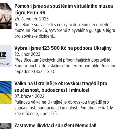
Pomohli jsme se spuštěním virtuálního muzea
lágru Perm-36
25. červenec 2023
Nečekané souvislosti s českými dějinami má unikátní
muzeum Perm-36, vytvořené z bývalého gulagu a lágru
pro sovětské disident...
Vybrali jsme 123 500 Kč na podporu Ukrajiny
22. únor 2023
Přes třicet uměleckých děl připomínajících popraviště
Sandarmoch z dob stalinského teroru pomohlo Ruskem
napadené Ukrajině. O...
Válka na Ukrajině je obrovskou tragédií pro
současnost, budoucnost i minulost
07. březen 2022
Putinova válka na Ukrajině je obrovskou tragédií pro
současnost, budoucnost i minulost. Pomáhejme každý
kde můžeme, uprchlíků...
Zastavme likvidaci sdružení Memorial!