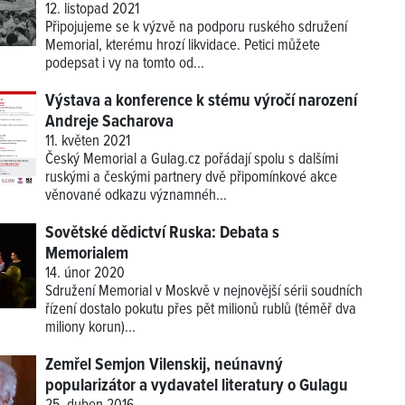
12. listopad 2021
Připojujeme se k výzvě na podporu ruského sdružení
Memorial, kterému hrozí likvidace. Petici můžete
podepsat i vy na tomto od...
Výstava a konference k stému výročí narození
Andreje Sacharova
11. květen 2021
Český Memorial a Gulag.cz pořádají spolu s dalšími
ruskými a českými partnery dvě připomínkové akce
věnované odkazu významnéh...
Sovětské dědictví Ruska: Debata s
Memorialem
14. únor 2020
Sdružení Memorial v Moskvě v nejnovější sérii soudních
řízení dostalo pokutu přes pět milionů rublů (téměř dva
miliony korun)...
Zemřel Semjon Vilenskij, neúnavný
popularizátor a vydavatel literatury o Gulagu