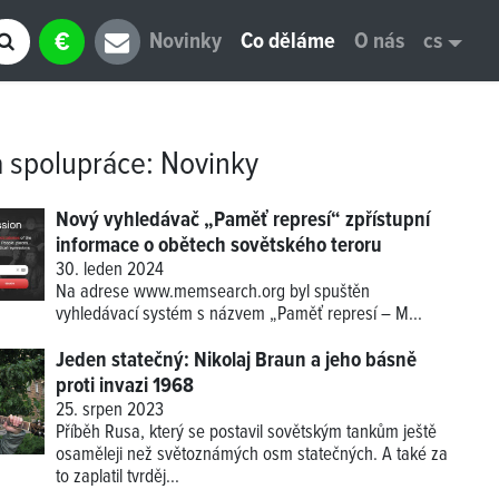
€
Novinky
Co děláme
O nás
cs
a spolupráce
:
Novinky
Nový vyhledávač „Paměť represí“ zpřístupní
informace o obětech sovětského teroru
30. leden 2024
Na adrese
www.memsearch.org
byl spuštěn
vyhledávací systém s názvem „Paměť represí – M...
Jeden statečný: Nikolaj Braun a jeho básně
proti invazi 1968
25. srpen 2023
Příběh Rusa, který se postavil sovětským tankům ještě
osaměleji než světoznámých osm statečných. A také za
to zaplatil tvrděj...