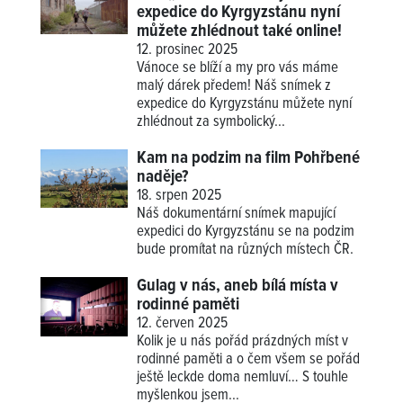
expedice do Kyrgyzstánu nyní
můžete zhlédnout také online!
12. prosinec 2025
Vánoce se blíží a my pro vás máme
malý dárek předem! Náš snímek z
expedice do Kyrgyzstánu můžete nyní
zhlédnout za symbolický...
Kam na podzim na film Pohřbené
naděje?
18. srpen 2025
Náš dokumentární snímek mapující
expedici do Kyrgyzstánu se na podzim
bude promítat na různých místech ČR.
Gulag v nás, aneb bílá místa v
rodinné paměti
12. červen 2025
Kolik je u nás pořád prázdných míst v
rodinné paměti a o čem všem se pořád
ještě leckde doma nemluví… S touhle
myšlenkou jsem...