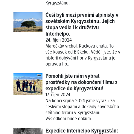
Kyrgyzstánu.
Češi byli mezi prvními alpinisty v
sovětském Kyrgyzstánu. Jejich
stopa vedla i k družstvu
Interhelpo.
24. říjen 2024
Marečkův vrchol. Rackova chata. To
vše kousek od Biškeku. Věděli jste, že v
historii dobývání hor v Kyrgyzstánu je
opravdu ho...
Pomohli jste nám vybrat
prostředky na dokončení filmu z
expedice do Kyrgyzstánu!
17. říjen 2024
Na konci srpna 2024 jsme vyrazili za
českými stopami a doklady sovětského
státního teroru v Kyrgyzstánu.
Výsledkem bude dokum...
Expedice Interhelpo Kyrgyzstán: