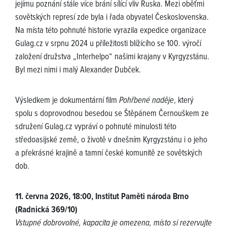
jejímu poznání stále více brání sílící vliv Ruska. Mezi oběťmi
sovětských represí zde byla i řada obyvatel Československa.
Na místa této pohnuté historie vyrazila expedice organizace
Gulag.cz v srpnu 2024 u příležitosti blížícího se 100. výročí
založení družstva „Interhelpo“ našimi krajany v Kyrgyzstánu.
Byl mezi nimi i malý Alexander Dubček.
Výsledkem je dokumentární film
Pohřbené naděje
, který
spolu s doprovodnou besedou se Štěpánem Černouškem ze
sdružení Gulag.cz vypráví o pohnuté minulosti této
středoasijské země, o životě v dnešním Kyrgyzstánu i o jeho
a překrásné krajině a tamní české komunitě ze sovětských
dob.
11. června 2026, 18:00, Institut Paměti národa Brno
(Radnická 369/10)
Vstupné dobrovolné, kapacita je omezena, místo si rezervujte