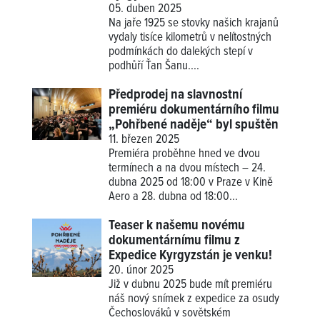
05. duben 2025
Na jaře 1925 se stovky našich krajanů
vydaly tisíce kilometrů v nelítostných
podmínkách do dalekých stepí v
podhůří Ťan Šanu....
Předprodej na slavnostní
premiéru dokumentárního filmu
„Pohřbené naděje“ byl spuštěn
11. březen 2025
Premiéra proběhne hned ve dvou
termínech a na dvou místech – 24.
dubna 2025 od 18:00 v Praze v Kině
Aero a 28. dubna od 18:00...
Teaser k našemu novému
dokumentárnímu filmu z
Expedice Kyrgyzstán je venku!
20. únor 2025
Již v dubnu 2025 bude mít premiéru
náš nový snímek z expedice za osudy
Čechoslováků v sovětském