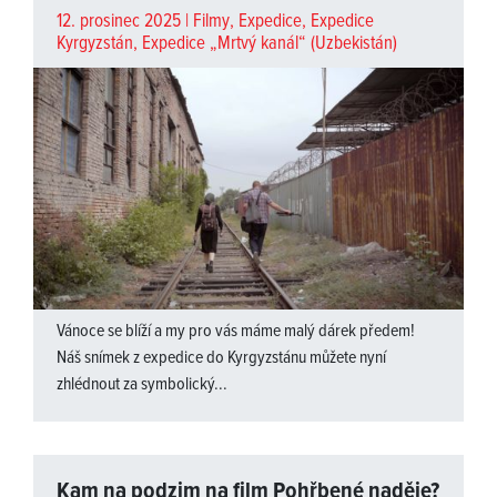
12. prosinec 2025 |
Filmy
,
Expedice
,
Expedice
Kyrgyzstán
,
Expedice „Mrtvý kanál“ (Uzbekistán)
Vánoce se blíží a my pro vás máme malý dárek předem!
Náš snímek z expedice do Kyrgyzstánu můžete nyní
zhlédnout za symbolický...
Kam na podzim na film Pohřbené naděje?