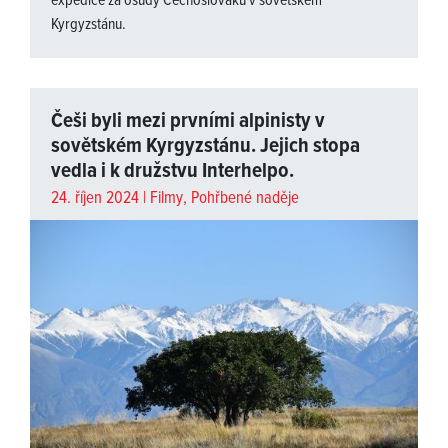
expedice za osudy Čechoslováků v sovětském
Kyrgyzstánu.
Češi byli mezi prvními alpinisty v
sovětském Kyrgyzstánu. Jejich stopa
vedla i k družstvu Interhelpo.
24. říjen 2024 |
Filmy
,
Pohřbené naděje