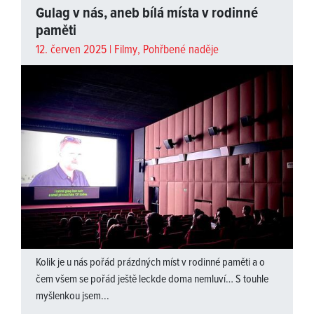
Gulag v nás, aneb bílá místa v rodinné
paměti
12. červen 2025 |
Filmy
,
Pohřbené naděje
Kolik je u nás pořád prázdných míst v rodinné paměti a o
čem všem se pořád ještě leckde doma nemluví… S touhle
myšlenkou jsem...