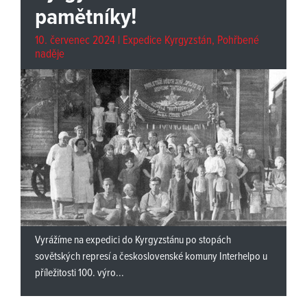
pamětníky!
10. červenec 2024 |
Expedice Kyrgyzstán
,
Pohřbené
naděje
Vyrážíme na expedici do Kyrgyzstánu po stopách
sovětských represí a československé komuny Interhelpo u
příležitosti 100. výro...