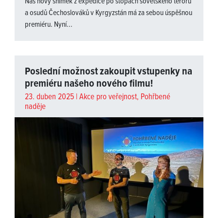
Náš nový snímek z expedice po stopách sovětského teroru
a osudů Čechoslováků v Kyrgyzstán má za sebou úspěšnou
premiéru. Nyní...
Poslední možnost zakoupit vstupenky na
premiéru našeho nového filmu!
23. duben 2025 |
Akce pro veřejnost
,
Pohřbené
naděje