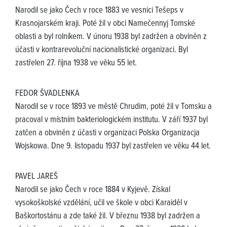
Narodil se jako Čech v roce 1883 ve vesnici Tešeps v
Krasnojarském kraji. Poté žil v obci Namečennyj Tomské
oblasti a byl rolníkem. V únoru 1938 byl zadržen a obviněn z
účasti v kontrarevoluční nacionalistické organizaci. Byl
zastřelen 27. října 1938 ve věku 55 let.
FEDOR ŠVADLENKA
Narodil se v roce 1893 ve městě Chrudim, poté žil v Tomsku a
pracoval v místním bakteriologickém institutu. V září 1937 byl
zatčen a obviněn z účasti v organizaci Polska Organizacja
Wojskowa. Dne 9. listopadu 1937 byl zastřelen ve věku 44 let.
PAVEL JAREŠ
Narodil se jako Čech v roce 1884 v Kyjevě. Získal
vysokoškolské vzdělání, učil ve škole v obci Karaiděl v
Baškortostánu a zde také žil. V březnu 1938 byl zadržen a