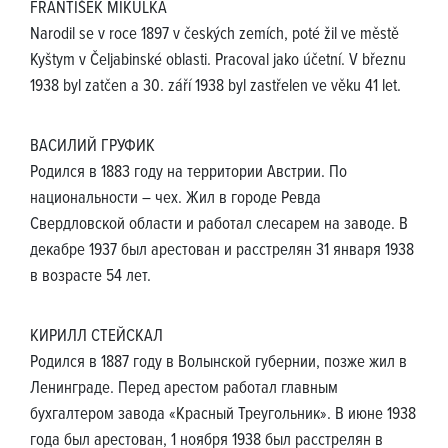
FRANTIŠEK MIKULKA
Narodil se v roce 1897 v českých zemích, poté žil ve městě
Kyštym v Čeljabinské oblasti. Pracoval jako účetní. V březnu
1938 byl zatčen a 30. září 1938 byl zastřelen ve věku 41 let.
ВАСИЛИЙ ГРУФИК
Родился в 1883 году на территории Австрии. По
национальности – чех. Жил в городе Ревда
Свердловской области и работал слесарем на заводе. В
декабре 1937 был арестован и расстрелян 31 января 1938
в возрасте 54 лет.
КИРИЛЛ СТЕЙСКАЛ
Родился в 1887 году в Волынской губернии, позже жил в
Ленинграде. Перед арестом работал главным
бухгалтером завода «Красный Треугольник». В июне 1938
года был арестован, 1 ноября 1938 был расстрелян в