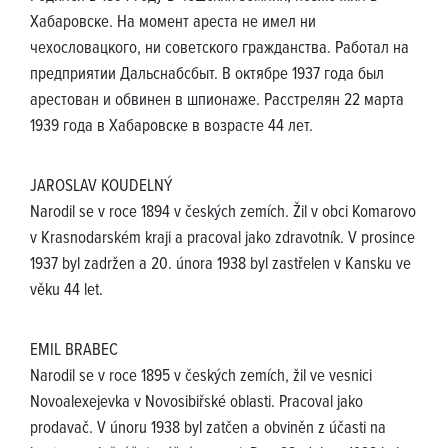
Хабаровске. На момент ареста не имел ни
чехословацкого, ни советского гражданства. Работал на
предприятии Дальснабсбыт. В октябре 1937 года был
арестован и обвинен в шпионаже. Расстрелян 22 марта
1939 года в Хабаровске в возрасте 44 лет.
JAROSLAV KOUDELNÝ
Narodil se v roce 1894 v českých zemích. Žil v obci Komarovo
v Krasnodarském kraji a pracoval jako zdravotník. V prosince
1937 byl zadržen a 20. února 1938 byl zastřelen v Kansku ve
věku 44 let.
EMIL BRABEC
Narodil se v roce 1895 v českých zemích, žil ve vesnici
Novoalexejevka v Novosibiřské oblasti. Pracoval jako
prodavač. V únoru 1938 byl zatčen a obviněn z účasti na