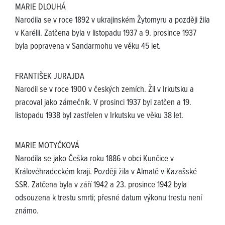
MARIE DLOUHÁ
Narodila se v roce 1892 v ukrajinském Žytomyru a později žila
v Karélii. Zatčena byla v listopadu 1937 a 9. prosince 1937
byla popravena v Sandarmohu ve věku 45 let.
FRANTIŠEK JURAJDA
Narodil se v roce 1900 v českých zemích. Žil v Irkutsku a
pracoval jako zámečník. V prosinci 1937 byl zatčen a 19.
listopadu 1938 byl zastřelen v Irkutsku ve věku 38 let.
MARIE MOTYČKOVÁ
Narodila se jako Češka roku 1886 v obci Kunčice v
Královéhradeckém kraji. Později žila v Almatě v Kazašské
SSR. Zatčena byla v září 1942 a 23. prosince 1942 byla
odsouzena k trestu smrti; přesné datum výkonu trestu není
známo.