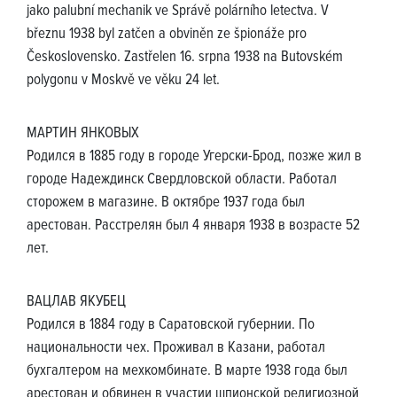
jako palubní mechanik ve Správě polárního letectva. V
březnu 1938 byl zatčen a obviněn ze špionáže pro
Československo. Zastřelen 16. srpna 1938 na Butovském
polygonu v Moskvě ve věku 24 let.
МАРТИН ЯНКОВЫХ
Родился в 1885 году в городе Угерски-Брод, позже жил в
городе Надеждинск Свердловской области. Работал
сторожем в магазине. В октябре 1937 года был
арестован. Расстрелян был 4 января 1938 в возрасте 52
лет.
ВАЦЛАВ ЯКУБЕЦ
Родился в 1884 году в Саратовской губернии. По
национальности чех. Проживал в Казани, работал
бухгалтером на мехкомбинате. В марте 1938 года был
арестован и обвинен в участии шпионской религиозной