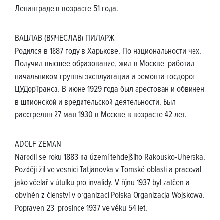
Ленинграде в возрасте 51 года.
ВАЦЛАВ (ВЯЧЕСЛАВ) ПИЛАРЖ
Родился в 1887 году в Харькове. По национальности чех.
Получил высшее образование, жил в Москве, работал
начальником группы эксплуатации и ремонта госдорог
ЦУДорТранса. В июне 1929 года был арестован и обвинен
в шпионской и вредительской деятельности. Был
расстрелян 27 мая 1930 в Москве в возрасте 42 лет.
ADOLF ZEMAN
Narodil se roku 1883 na území tehdejšího Rakousko-Uherska.
Později žil ve vesnici Taťjanovka v Tomské oblasti a pracoval
jako včelař v útulku pro invalidy. V říjnu 1937 byl zatčen a
obviněn z členství v organizaci Polska Organizacja Wojskowa.
Popraven 23. prosince 1937 ve věku 54 let.