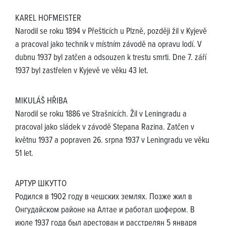
KAREL HOFMEISTER
Narodil se roku 1894 v Přešticích u Plzně, později žil v Kyjevě
a pracoval jako technik v místním závodě na opravu lodí. V
dubnu 1937 byl zatčen a odsouzen k trestu smrti. Dne 7. září
1937 byl zastřelen v Kyjevě ve věku 43 let.
MIKULÁŠ HŘIBA
Narodil se roku 1886 ve Strašnicích. Žil v Leningradu a
pracoval jako sládek v závodě Stepana Razina. Zatčen v
květnu 1937 a popraven 26. srpna 1937 v Leningradu ve věku
51 let.
АРТУР ШКУТТО
Родился в 1902 году в чешских землях. Позже жил в
Онгудайском районе на Алтае и работал шофером. В
июле 1937 года был арестован и расстрелян 5 января