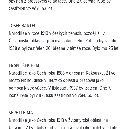
obviněn z protisovětské agitace. Dne 27. června 1938 byl
zastřelen ve věku 53 let.
JOSEF BARTEL
Narodil se v roce 1913 v českých zemích, později žil v
Čeljabinské oblasti a pracoval jako účetní. Zatčen byl v lednu
1938 a byl zastřelen 26. března v témže roce. Bylo mu 25 let.
FRANTIŠEK BÉM
Narodil se jako Čech roku 1888 v dnešním Rakousku. Žil ve
městě Nižněudinsk v Irkutské oblasti a pracoval jako
pomocník strojvůdce. V listopadu 1937 byl zatčen. Dne 7.
ledna 1938 byl v Irkutsku zastřelen ve věku 50 let.
SERHIJ BÍMA
Narodil se jako Čech roku 1918 v Žytomyrské oblasti na
Ukrajině. Žil v Irkutské oblasti a pracoval jako učitel ve škole