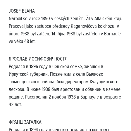
JOSEF BLAHA
Narodil se v roce 1890 v českých zemích. Žil v Altajském kraji.
Pracoval jako zástupce předsedy Kaganovičova kolchozu. V
únoru 1938 byl zatčen, 14. října 1938 byl zastřelen v Barnaule
ve věku 48 let.
ЯРОСЛАВ ИОСИФОВИЧ ЮСТЛ
Родился в 1896 году в чешской семье, жившей в
Иркутской губернии. Позже жил в селе Вылково
Тюменцевского района, был директором Кулундинского
лесхоза. В июне 1938 был арестован и обвинен в измене
родине. Расстрелян 2 ноября 1938 в Барнауле в возрасте
42 лет.
ФРАНЦ ЗАГАЛКА
Родился в 1894 году в чешских землях, позже жил в