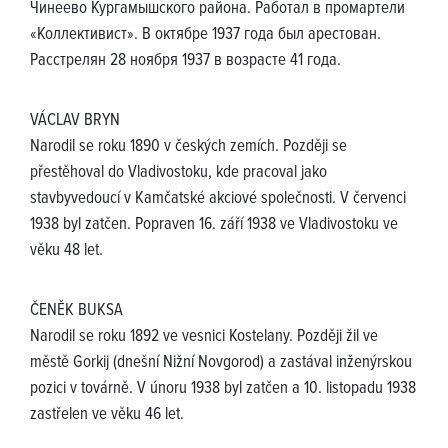
Чинеево Кургамышского района. Работал в промартели
«Коллективист». В октябре 1937 года был арестован.
Расстрелян 28 ноября 1937 в возрасте 41 года.
VÁCLAV BRYN
Narodil se roku 1890 v českých zemích. Později se
přestěhoval do Vladivostoku, kde pracoval jako
stavbyvedoucí v Kamčatské akciové společnosti. V červenci
1938 byl zatčen. Popraven 16. září 1938 ve Vladivostoku ve
věku 48 let.
ČENĚK BUKSA
Narodil se roku 1892 ve vesnici Kostelany. Později žil ve
městě Gorkij (dnešní Nižní Novgorod) a zastával inženýrskou
pozici v továrně. V únoru 1938 byl zatčen a 10. listopadu 1938
zastřelen ve věku 46 let.