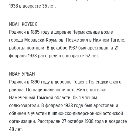
1938 в возрасте 35 лет.
ИВАН КОУБЕК
Родился в 1885 году в деревне Чермаковице возле
города Моравски-Крумлов. Позже жил в Нижнем Тагиле,
работал портным. В декабре 1937 был арестован, а 21
февраля 1938 расстрелян в возрасте 52 лет.
ИВАН УРБАН
Родился в 1890 году в деревне Тешепс Геленджикского
района. По национальности чех. Жил в поселке
Намеченный Томской области, был членом
сельхозартели. В феврале 1938 года был арестован и
обвинен в участии в шпионско-диверсионной эстонской
организации. Расстрелян 27 октября 1938 года в возрасте
48 лет.