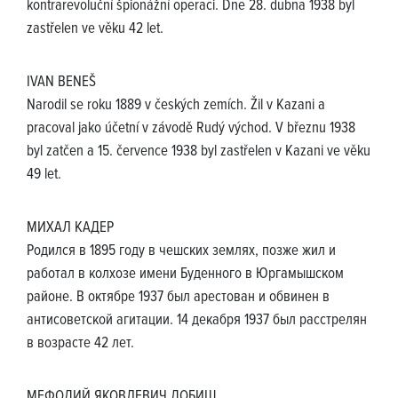
kontrarevoluční špionážní operaci. Dne 28. dubna 1938 byl
zastřelen ve věku 42 let.
IVAN BENEŠ
Narodil se roku 1889 v českých zemích. Žil v Kazani a
pracoval jako účetní v závodě Rudý východ. V březnu 1938
byl zatčen a 15. července 1938 byl zastřelen v Kazani ve věku
49 let.
МИХАЛ КАДЕР
Родился в 1895 году в чешских землях, позже жил и
работал в колхозе имени Буденного в Юргамышском
районе. В октябре 1937 был арестован и обвинен в
антисоветской агитации. 14 декабря 1937 был расстрелян
в возрасте 42 лет.
МЕФОДИЙ ЯКОВЛЕВИЧ ДОБИШ