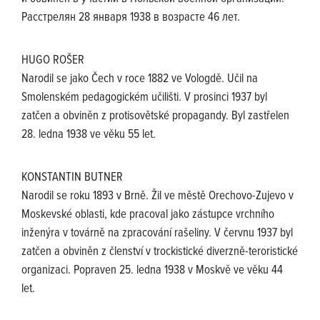
Расстрелян 28 января 1938 в возрасте 46 лет.
HUGO ROŠER
Narodil se jako Čech v roce 1882 ve Vologdě. Učil na
Smolenském pedagogickém učilišti. V prosinci 1937 byl
zatčen a obviněn z protisovětské propagandy. Byl zastřelen
28. ledna 1938 ve věku 55 let.
KONSTANTIN BUTNER
Narodil se roku 1893 v Brně. Žil ve městě Orechovo-Zujevo v
Moskevské oblasti, kde pracoval jako zástupce vrchního
inženýra v továrně na zpracování rašeliny. V červnu 1937 byl
zatčen a obviněn z členství v trockistické diverzně-teroristické
organizaci. Popraven 25. ledna 1938 v Moskvě ve věku 44
let.