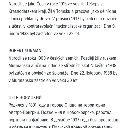
Narodil se jako Čech v roce 1915 ve vesnici Tešeps v
Krasnodarském kraji. Žil v Tomsku a pracoval jako dělník na
stanici překládky dřeva. V prosinci 1937 byl zatčen a obviněn
z účasti v kontrarevoluční nacionalistické organizaci. Dne 9.
února 1938 byl zastřelen ve věku 22 let.
ROBERT ŠURMAN
Narodil se roku 1908 v českých zemích. Později žil v ruském
Murmansku a učil na jedné ze středních škol. V květnu 1938
byl zatčen a obviněn ze špionáže. Dne 22. listopadu 1938 byl
v Murmansku zastřelen ve věku 30 let.
ПЕТР НОВИЦКИЙ
Родился в 1891 году в городе Опава на территории
Австро-Венгрии. Позже жил в Новосибирске, работал
портным на фабрике. В декабре 1937 года был арестован
и обвинен в участии в Польской военной организации.