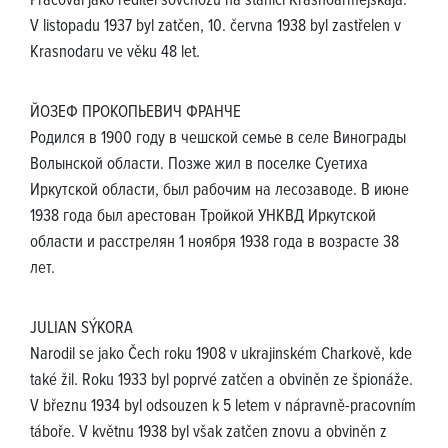
Pracoval jako ředitel sovchozu na stanici Krasnoarmejskaja.
V listopadu 1937 byl zatčen, 10. června 1938 byl zastřelen v
Krasnodaru ve věku 48 let.
ЙОЗЕФ ПРОКОПЬЕВИЧ ФРАНЧЕ
Родился в 1900 году в чешской семье в селе Винограды
Волынской области. Позже жил в поселке Суетиха
Иркутской области, был рабочим на лесозаводе. В июне
1938 года был арестован Тройкой УНКВД Иркутской
области и расстрелян 1 ноября 1938 года в возрасте 38
лет.
JULIAN SÝKORA
Narodil se jako Čech roku 1908 v ukrajinském Charkově, kde
také žil. Roku 1933 byl poprvé zatčen a obviněn ze špionáže.
V březnu 1934 byl odsouzen k 5 letem v nápravně-pracovním
táboře. V květnu 1938 byl však zatčen znovu a obviněn z