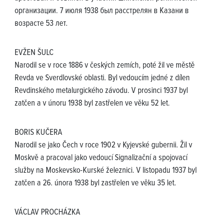
организации. 7 июля 1938 был расстрелян в Казани в
возрасте 53 лет.
EVŽEN ŠULC
Narodil se v roce 1886 v českých zemích, poté žil ve městě
Revda ve Sverdlovské oblasti. Byl vedoucím jedné z dílen
Revdinského metalurgického závodu. V prosinci 1937 byl
zatčen a v únoru 1938 byl zastřelen ve věku 52 let.
BORIS KUČERA
Narodil se jako Čech v roce 1902 v Kyjevské gubernii. Žil v
Moskvě a pracoval jako vedoucí Signalizační a spojovací
služby na Moskevsko-Kurské železnici. V listopadu 1937 byl
zatčen a 26. února 1938 byl zastřelen ve věku 35 let.
VÁCLAV PROCHÁZKA