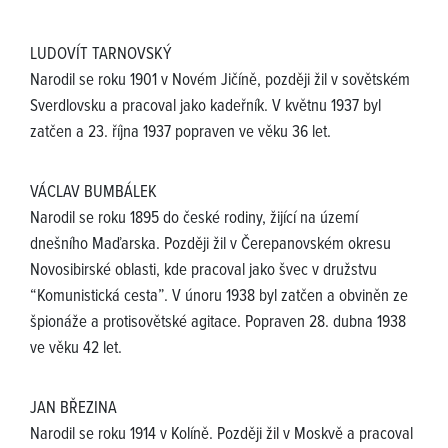
LUDOVÍT TARNOVSKÝ
Narodil se roku 1901 v Novém Jičíně, později žil v sovětském
Sverdlovsku a pracoval jako kadeřník. V květnu 1937 byl
zatčen a 23. října 1937 popraven ve věku 36 let.
VÁCLAV BUMBÁLEK
Narodil se roku 1895 do české rodiny, žijící na území
dnešního Maďarska. Později žil v Čerepanovském okresu
Novosibirské oblasti, kde pracoval jako švec v družstvu
“Komunistická cesta”. V únoru 1938 byl zatčen a obviněn ze
špionáže a protisovětské agitace. Popraven 28. dubna 1938
ve věku 42 let.
JAN BŘEZINA
Narodil se roku 1914 v Kolíně. Později žil v Moskvě a pracoval