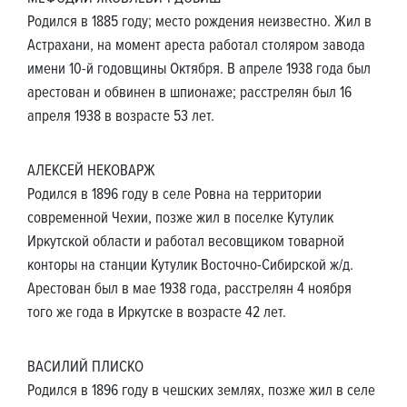
Родился в 1885 году; место рождения неизвестно. Жил в
Астрахани, на момент ареста работал столяром завода
имени 10-й годовщины Октября. В апреле 1938 года был
арестован и обвинен в шпионаже; расстрелян был 16
апреля 1938 в возрасте 53 лет.
АЛЕКСЕЙ НЕКОВАРЖ
Родился в 1896 году в селе Ровна на территории
современной Чехии, позже жил в поселке Кутулик
Иркутской области и работал весовщиком товарной
конторы на станции Кутулик Восточно-Сибирской ж/д.
Арестован был в мае 1938 года, расстрелян 4 ноября
того же года в Иркутске в возрасте 42 лет.
ВАСИЛИЙ ПЛИСКО
Родился в 1896 году в чешских землях, позже жил в селе