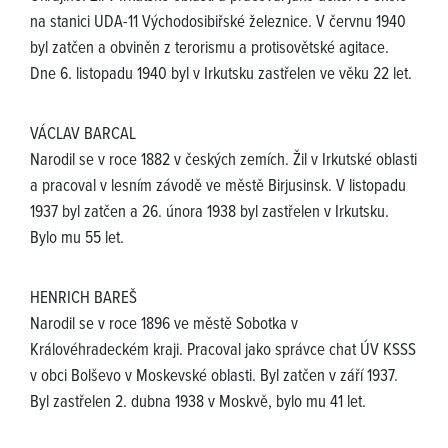
na stanici UDA-11 Východosibiřské železnice. V červnu 1940
byl zatčen a obviněn z terorismu a protisovětské agitace.
Dne 6. listopadu 1940 byl v Irkutsku zastřelen ve věku 22 let.
VÁCLAV BARCAL
Narodil se v roce 1882 v českých zemích. Žil v Irkutské oblasti
a pracoval v lesním závodě ve městě Birjusinsk. V listopadu
1937 byl zatčen a 26. února 1938 byl zastřelen v Irkutsku.
Bylo mu 55 let.
HENRICH BAREŠ
Narodil se v roce 1896 ve městě Sobotka v
Královéhradeckém kraji. Pracoval jako správce chat ÚV KSSS
v obci Bolševo v Moskevské oblasti. Byl zatčen v září 1937.
Byl zastřelen 2. dubna 1938 v Moskvě, bylo mu 41 let.