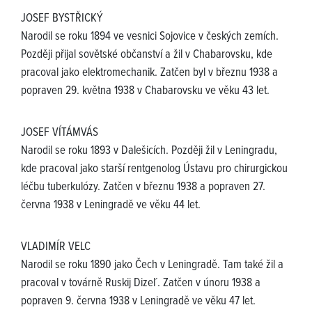
JOSEF BYSTŘICKÝ
Narodil se roku 1894 ve vesnici Sojovice v českých zemích.
Později přijal sovětské občanství a žil v Chabarovsku, kde
pracoval jako elektromechanik. Zatčen byl v březnu 1938 a
popraven 29. května 1938 v Chabarovsku ve věku 43 let.
JOSEF VÍTÁMVÁS
Narodil se roku 1893 v Dalešicích. Později žil v Leningradu,
kde pracoval jako starší rentgenolog Ústavu pro chirurgickou
léčbu tuberkulózy. Zatčen v březnu 1938 a popraven 27.
června 1938 v Leningradě ve věku 44 let.
VLADIMÍR VELC
Narodil se roku 1890 jako Čech v Leningradě. Tam také žil a
pracoval v továrně Ruskij Dizel´. Zatčen v únoru 1938 a
popraven 9. června 1938 v Leningradě ve věku 47 let.