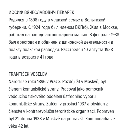
ИОСИФ ВЯЧЕСЛАВОВИЧ ПЕКАРЕК
Родился в 1896 году в чешской семье в Волынской
губернии. С 1924 года был членом ВКП(б). Жил в Москве,
работал на заводе автопожарных машин. В феврале 1938
был арестован и обвинен в шпионской деятельности в
пользу польской разведки. Расстрелян 10 августа 1938
года в возрасте 41 года.
FRANTIŠEK VESELOV
Narodil se roku 1896 v Praze. Později žil v Moskvě, byl
členem komunistické strany. Pracoval jako pomocník
vedoucího tiskového oddělení ústředního výboru
komunistické strany. Zatčen v prosinci 1937 a obviňen z
členství v kontrarevoluční teroristické organizaci. Popraven
byl 21. dubna 1938 v Moskvě na popravišti Kommunarka ve
věku 42 let.