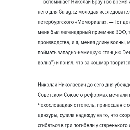
— вспоминает Николай Браун во время и
него для Gulag.cz молодая исследовате
петербургского «Мемориала». — Тот ден
меня был легендарный приемник ВЭФ, т
производства, и я, меняя длину волны, 
поймать западно-немецкую станцию Deu
волна”) и понял, что за кошмар творитс
Николай Николаевич до сего дня убежде
Советском Союзе о реформах мечтали 
Чехословацкая оттепель, принесшая с с
цензуры, сулила надежду на то, что ско
сгибаться в три погибели у старенького