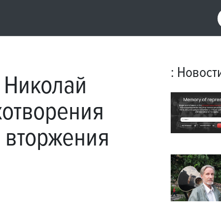
:
Новост
 Николай
хотворения
в вторжения