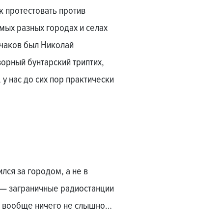
к протестовать против
амых разных городах и селах
ьчаков был Николай
ворный бунтарский триптих,
 у нас до сих пор практически
ился за городом, а не в
л — заграничные радиостанции
ло вообще ничего не слышно…