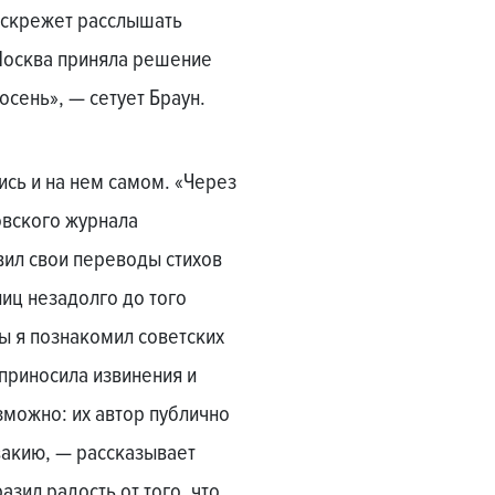
и скрежет расслышать
Москва приняла решение
осень», — сетует Браун.
ись и на нем самом. «Через
овского журнала
вил свои переводы стихов
ниц незадолго до того
ы я познакомил советских
 приносила извинения и
зможно: их автор публично
вакию, — рассказывает
азил радость от того, что