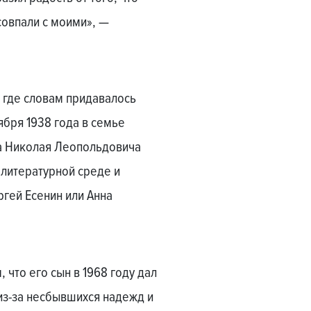
совпали с моими», —
 где словам придавалось
бря 1938 года в семье
а Николая Леопольдовича
 литературной среде и
ргей Есенин или Анна
 что его сын в 1968 году дал
из-за несбывшихся надежд и