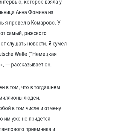
нтервью, которое взяла у
льница Анна Фомина из
ь я провел в Комарово. У
от самый, рижского
мог слушать новости. Я сумел
tsche Welle (“Немецкая
я», — рассказывает он.
н в том, что в тогдашнем
миллионы людей.
обой в том числе и отмену
ро им уже не придется
 лампового приемника и