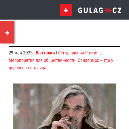
29 мая 2025 |
Выставки
|
Сегодняшняя Россия
,
Мероприятия для общественности
,
Сандармох – где у
деревьев есть лица