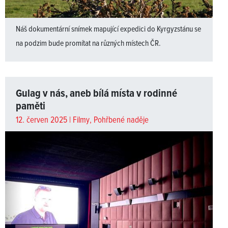
Náš dokumentární snímek mapující expedici do Kyrgyzstánu se
na podzim bude promítat na různých místech ČR.
Gulag v nás, aneb bílá místa v rodinné
paměti
12. červen 2025 |
Filmy
,
Pohřbené naděje