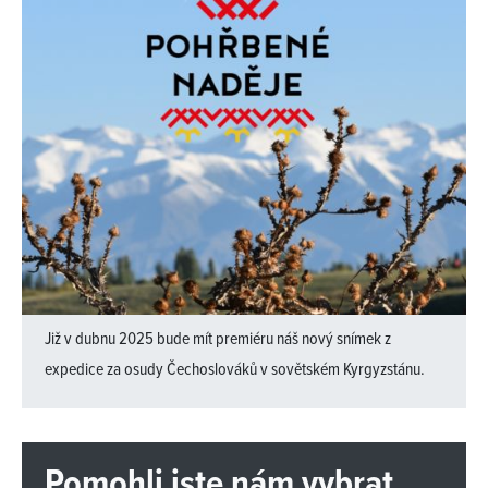
Již v dubnu 2025 bude mít premiéru náš nový snímek z
expedice za osudy Čechoslováků v sovětském Kyrgyzstánu.
Pomohli jste nám vybrat