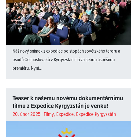
Náš nový snímek z expedice po stopách sovětského teroru a
osudů Čechoslováků v Kyrgyzstán má za sebou úspěšnou
premiéru. Nyní...
Teaser k našemu novému dokumentárnímu
filmu z Expedice Kyrgyzstán je venku!
20. únor 2025 |
Filmy
,
Expedice
,
Expedice Kyrgyzstán