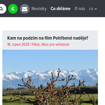
€
Novinky
Co děláme
O nás
cs
Kam na podzim na film Pohřbené naděje?
18. srpen 2025 |
Filmy
,
Akce pro veřejnost