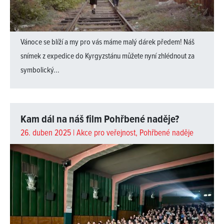
Vánoce se blíží a my pro vás máme malý dárek předem! Náš
snímek z expedice do Kyrgyzstánu můžete nyní zhlédnout za
symbolický...
Kam dál na náš film Pohřbené naděje?
26. duben 2025 |
Akce pro veřejnost
,
Pohřbené naděje