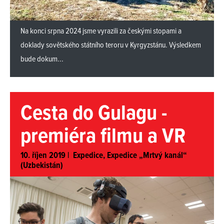
Na konci srpna 2024 jsme vyrazili za českými stopami a
doklady sovětského státního teroru v Kyrgyzstánu. Výsledkem
bude dokum...
Cesta do Gulagu -
premiéra filmu a VR
10. říjen 2019 |
Expedice
,
Expedice „Mrtvý kanál“
(Uzbekistán)