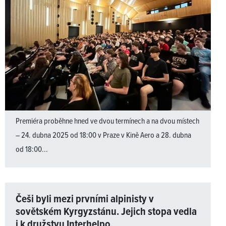
Premiéra proběhne hned ve dvou termínech a na dvou místech
– 24. dubna 2025 od 18:00 v Praze v Kině Aero a 28. dubna
od 18:00...
Češi byli mezi prvními alpinisty v
sovětském Kyrgyzstánu. Jejich stopa vedla
i k družstvu Interhelpo.