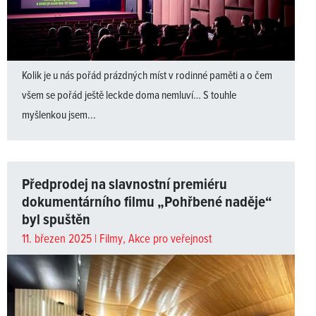
Kolik je u nás pořád prázdných míst v rodinné paměti a o čem
všem se pořád ještě leckde doma nemluví… S touhle
myšlenkou jsem...
Předprodej na slavnostní premiéru
dokumentárního filmu „Pohřbené naděje“
byl spuštěn
11. březen 2025 |
Filmy
,
Akce pro veřejnost