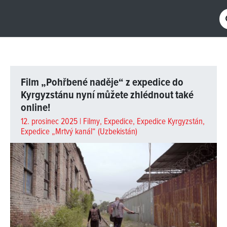
Film „Pohřbené naděje“ z expedice do
Kyrgyzstánu nyní můžete zhlédnout také
online!
12. prosinec 2025 |
Filmy
,
Expedice
,
Expedice Kyrgyzstán
,
Expedice „Mrtvý kanál“ (Uzbekistán)