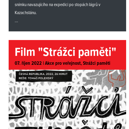
snímku navazujícího na expedici po stopách lágrů v
Kazachstánu.
...
Film "Strážci paměti"
07. říjen 2022 |
Akce pro veřejnost
,
Strážci paměti