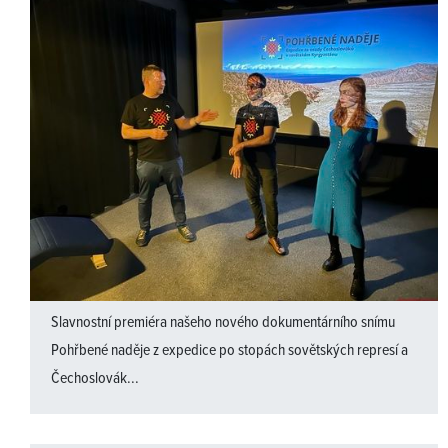
Slavnostní premiéra našeho nového dokumentárního snímu
Pohřbené naděje z expedice po stopách sovětských represí a
Čechoslovák...