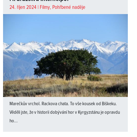
24. říjen 2024 |
Filmy
,
Pohřbené naděje
Marečkův vrchol. Rackova chata. To vše kousek od Biškeku.
Věděli jste, že v historii dobývání hor v Kyrgyzstánu je opravdu
ho...