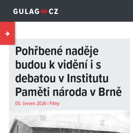
Pohřbené naděje
budou k vidění i s
debatou v Institutu
Paměti národa v Brně
05. červen 2026 |
Filmy