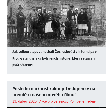
Jak velkou stopu zanechali Čechoslováci z Interhelpa v
Krygyzstánu a jaká byla jejich historie, která se začala
psát před 101...
Poslední možnost zakoupit vstupenky na
premiéru našeho nového filmu!
23. duben 2025 |
Akce pro veřejnost
,
Pohřbené naděje