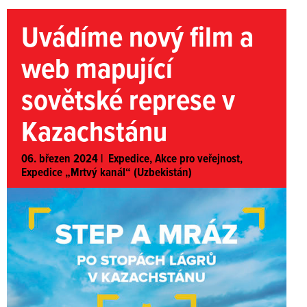
Uvádíme nový film a
web mapující
sovětské represe v
Kazachstánu
06. březen 2024 |
Expedice
,
Akce pro veřejnost
,
Expedice „Mrtvý kanál“ (Uzbekistán)