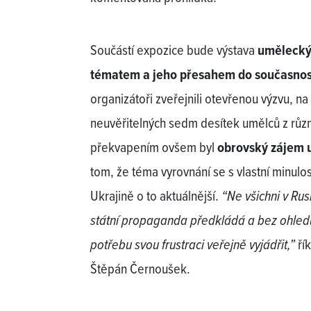
Součástí expozice bude výstava
umělecký
tématem a jeho přesahem do současnos
organizátoři zveřejnili otevřenou výzvu, n
neuvěřitelných sedm desítek umělců z růz
překvapením ovšem byl
obrovský zájem 
tom, že téma vyrovnání se s vlastní minulos
Ukrajině o to aktuálnější.
“Ne všichni v Rusk
státní propaganda předkládá a bez ohled
potřebu svou frustraci veřejně vyjádřit,”
řík
Štěpán Černoušek.