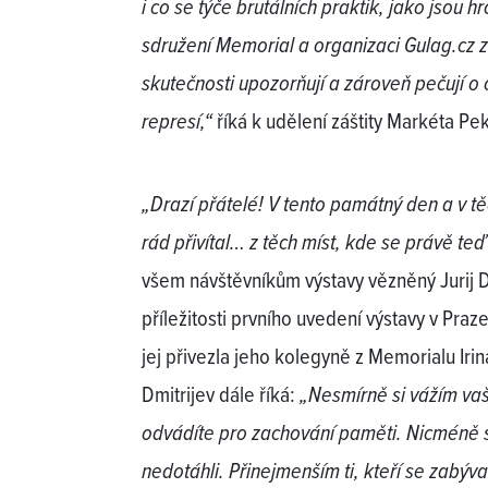
i co se týče brutálních praktik, jako jsou 
sdružení Memorial a organizaci Gulag.cz za
skutečnosti upozorňují a zároveň pečují o 
represí,“
říká k udělení záštity Markéta P
„Drazí přátelé! V tento památný den a v t
rád přivítal… z těch míst, kde se právě te
všem návštěvníkům výstavy vězněný Jurij Dm
příležitosti prvního uvedení výstavy v Praz
jej přivezla jeho kolegyně z Memorialu Iri
Dmitrijev dále říká:
„Nesmírně si vážím vaš
odvádíte pro zachování paměti. Nicméně s
nedotáhli. Přinejmenším ti, kteří se zabýv