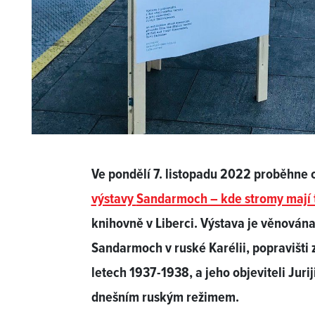
Ve pondělí 7. listopadu 2022 proběhne o
výstavy
Sandarmoch – kde stromy mají 
knihovně v Liberci. Výstava je věnová
Sandarmoch v ruské Karélii, popravišti 
letech 1937-1938, a jeho objeviteli Juri
dnešním ruským režimem.