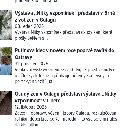
proběhne 16. února na ...
Výstava „Nitky vzpomínek“ představí v Brně
život žen v Gulagu
08. leden 2026
Výstava
Nitky vzpomínek
představí osudy žen, které
prošly peklem s...
Putinova klec v novém roce poprvé zavítá do
Ostravy
31. prosinec 2025
Venkovní výstava organizace Gulag.cz prostřednictvím
uměleckých ilustrací přibližuje případy současných
politických vězňů, kt...
Osudy žen v Gulagu představí výstava „Nitky
vzpomínek“ v Liberci
12. listopad 2025
Zatčení, popravy, vězení, tábory Gulagu, rozkulačování
rolníků, deportace celých národů – to vše se v minulosti
dotklo milion...