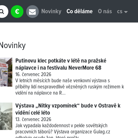
€
Novinky
Co děláme
O nás
cs
Novinky
Putinovu klec potkáte v létě na pražské
náplavce i na festivalu NeverMore 68
16. červenec 2026
V letních měsících bude naše venkovní výstava s
příběhy lidí nespravedlivě vězněných ruským režimem k
vidění na náplavce na R...
Výstava „Nitky vzpomínek“ bude v Ostravě k
vidění celé léto
13. červenec 2026
Jak vypadala každodennost v pekle sovětských
pracovních táborů? Výstava organizace Gulag.cz