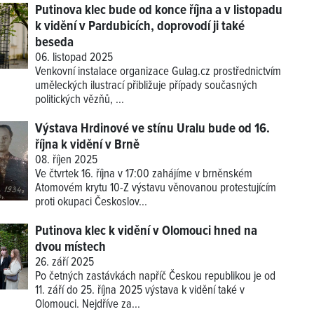
Putinova klec bude od konce října a v listopadu
k vidění v Pardubicích, doprovodí ji také
beseda
06. listopad 2025
Venkovní instalace organizace Gulag.cz prostřednictvím
uměleckých ilustrací přibližuje případy současných
politických vězňů, ...
Výstava Hrdinové ve stínu Uralu bude od 16.
října k vidění v Brně
08. říjen 2025
Ve čtvrtek 16. října v 17:00 zahájíme v brněnském
Atomovém krytu 10-Z výstavu věnovanou protestujícím
proti okupaci Českoslov...
Putinova klec k vidění v Olomouci hned na
dvou místech
26. září 2025
Po četných zastávkách napříč Českou republikou je od
11. září do 25. října 2025 výstava k vidění také v
Olomouci. Nejdříve za...