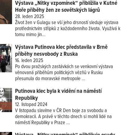
Výstava „Nitky vzpomínek“ přiblížila v Kutné
Hoře příběhy žen ze sovětských lágrů
28. leden 2025
Život žen v Gulagu se vší jeho drsností sleduje výstava
protřednictvím střípků z každodenního života. Využívá k
tomu mimo jin...
Výstava Putinova klec představila v Brně
příběhy nesvobody z Ruska
16. leden 2025
Po dvou pražských zastávkách se venkovní výstava
věnovaná příběhům politických vězňů v Rusku
přesunula do moravské metropole ...
Putinova klec byla k vidění na náměstí
Republiky
12. listopad 2024
V listopadu slavíme v ČR Den boje za svobodu a
demokracii. A právě v těchto dnech si mohli lidé na
náměstí Republiky v Praze ...