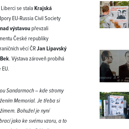
Liberci se stala
Krajská
dpory EU-Russia Civil Society
 nad výstavou
převzali
entu České republiky
hraničních věcí ČR
Jan Lipavský
 Bek
. Výstava zároveň probíhá
ě EU.
tavou Sandarmoch – kde stromy
žením Memorial. Je třeba si
ežimem. Bohužel je nyní
obrací jako ke svému vzoru, a to