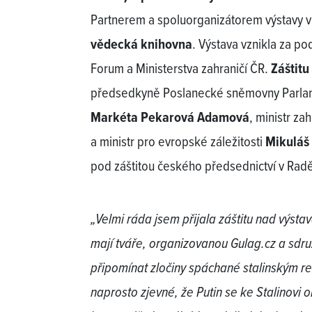
Partnerem a spoluorganizátorem výstavy v 
vědecká knihovna
. Výstava vznikla za po
Forum a Ministerstva zahraničí ČR.
Záštitu
předsedkyně Poslanecké sněmovny Parlam
Markéta Pekarová Adamová
, ministr za
a ministr pro evropské záležitosti
Mikuláš
pod záštitou českého předsednictví v Rad
„Velmi ráda jsem přijala záštitu nad výs
mají tváře, organizovanou Gulag.cz a sdru
připomínat zločiny spáchané stalinským r
naprosto zjevné, že Putin se ke Stalinovi 