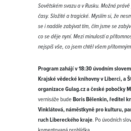
Sovětském svazu a v Rusku. Možná právě pr
časy. Složité a tragické. Myslím si, že ne
se i nadále zabývat tím, čím jsme se zabýva
co se děje nyní. Mezi minulostí a přítomnost
nejspíš vše, co jsem chtěl všem přítomným 
Program zahájí v 18:30 úvodním slovem
Krajské vědecké knihovny v Liberci, a 
organizace Gulag.cz a české pobočky 
vernisáže bude
Boris Bělenkin, ředitel 
Vinklátová, náměstkyně pro kulturu, pa
ruch Libereckého kraje
. Po úvodních sl
komentovaná prohlídka.