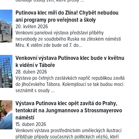
odhaluje osudy žen, které prošly ...
Putinova klec míří do Zlína! Chybět nebudou
ani programy pro veřejnost a školy
20. květen 2026
Venkovní panelová výstava představí příběhy
nesvobody ze soudobého Ruska na zlínském náměstí
Míru. K vidění zde bude od 7. do...
Venkovní výstava Putinova klec bude v květnu
k vidění v Táboře
28. duben 2026
Výstava po četných zastávkách napříč republikou zavítá
do jihočeského Tábora. Kolemjdoucí se tak budou moci
seznámit s osudy ...
Výstava Putinova klec opět zavítá do Prahy,
tentokrát na Jungmannovo a Strossmayerovo
náměstí
15. duben 2026
Venkovní výstava prostřednictvím uměleckých ilustrací
přibližuje případy současných politických vězňů, kteří