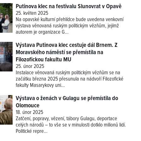
Putinova klec na festivalu Slunovrat v Opavě
25. květen 2025
Na opavské kulturní přehlídce bude uvedena venkovní
výstava věnovaná ruským politickým vězňům, jejímž
autorem je organizace G...
Výstava Putinova klec cestuje dál Brnem. Z
Moravského náměstí se přemístila na
Filozofickou fakultu MU
25. únor 2025
Instalace věnovaná ruským politickým vězňům se na
začátku března 2025 přesunula na nádvoří Filozofické
fakulty Masarykovy uni...
Výstava o ženách v Gulagu se přemístila do
Olomouce
18. únor 2025
Zatčení, popravy, vězení, tábory Gulagu, deportace
celých národů – to vše se v minulosti dotklo milionů lidí.
Politické repre...