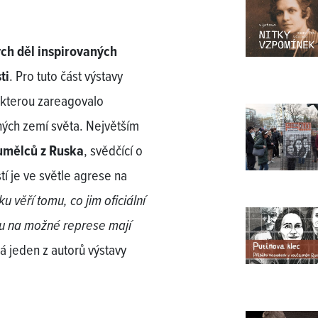
ch děl inspirovaných
ti
. Pro tuto část výstavy
a kterou zareagovalo
ných zemí světa. Největším
umělců z Ruska
, svědčící o
tí je ve světle agrese na
u věří tomu, co jim oficiální
u na možné represe mají
á jeden z autorů výstavy