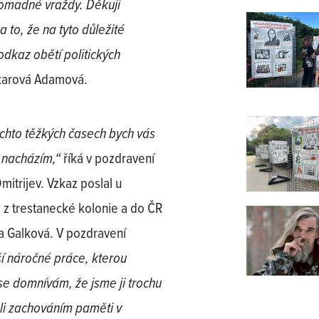
hromadné vraždy. Děkuji
 to, že na tyto důležité
odkaz obětí politických
ekarová Adamová.
ěchto těžkých časech bych vás
ď nacházím,“
říká v pozdravení
itrijev. Vzkaz poslal u
e z trestanecké kolonie a do ČR
na Galková. V pozdravení
í náročné práce, kterou
e domnívám, že jsme ji trochu
ali zachováním paměti v