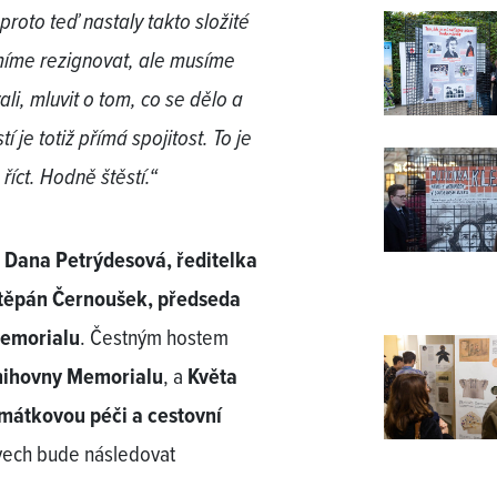
oto teď nastaly takto složité
smíme rezignovat, ale musíme
li, mluvit o tom, co se dělo a
í je totiž přímá spojitost. To je
říct. Hodně štěstí.“
 Dana Petrýdesová, ředitelka
Štěpán Černoušek, předseda
Memorialu
. Čestným hostem
knihovny Memorialu
, a
Květa
mátkovou péči a cestovní
ovech bude následovat