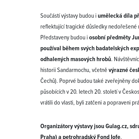
Součástí výstavy budou i
umělecká díla p
reflektující tragické důsledky nedořešené 
Představeny budou i
osobní předměty Jur
používal během svých badatelských ex
odhalených masových hrobů
. Návštěvní
historii Sandarmochu, včetně
výrazné čes
Čechů). Poprvé budou také zveřejněny do
působících v 20. letech 20. století v Česko
vrátili do vlasti, byli zatčeni a popraveni 
Organizátory výstavy jsou Gulag.cz, sd
Praha) a petrohradský Fond Iofe
.