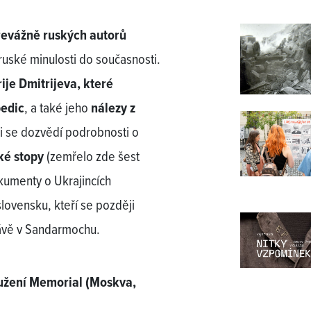
řevážně ruských autorů
ruské minulosti do současnosti.
ije Dmitrijeva, které
pedic
, a také jeho
nálezy z
ci se dozvědí podrobnosti o
ké stopy
(zemřelo zde šest
kumenty o Ukrajincích
slovensku, kteří se později
právě v Sandarmochu.
ružení Memorial (Moskva,