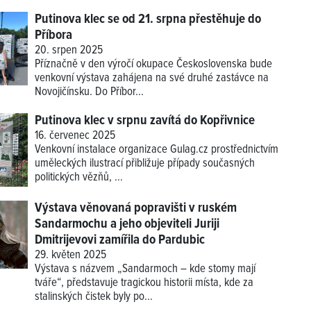
Putinova klec se od 21. srpna přestěhuje do
Příbora
20. srpen 2025
Příznačně v den výročí okupace Československa bude
venkovní výstava zahájena na své druhé zastávce na
Novojičínsku. Do Příbor...
Putinova klec v srpnu zavítá do Kopřivnice
16. červenec 2025
Venkovní instalace organizace Gulag.cz prostřednictvím
uměleckých ilustrací přibližuje případy současných
politických vězňů, ...
Výstava věnovaná popravišti v ruském
Sandarmochu a jeho objeviteli Juriji
Dmitrijevovi zamířila do Pardubic
29. květen 2025
Výstava s názvem „Sandarmoch – kde stomy mají
tváře“, představuje tragickou historii místa, kde za
stalinských čistek byly po...