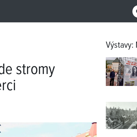
Výstavy
:
de stromy
rci