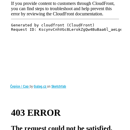
Čepice / Cap
by
Gulag.cz
on
Sketchfab