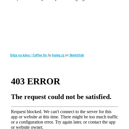
Dóza na kávu / Coffee tin
by
Gulag.cz
on
Sketchfab