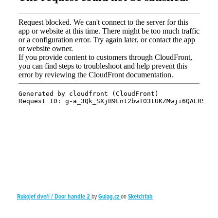
Rukojeť dveří / Door handle 2
by
Gulag.cz
on
Sketchfab