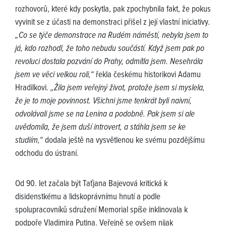
rozhovorů, které kdy poskytla, pak zpochybnila fakt, že pokus
vyvinit se z účasti na demonstraci přišel z její vlastní iniciativy.
„Co se týče demonstrace na Rudém náměstí, nebyla jsem to
já, kdo rozhodl, že toho nebudu součástí. Když jsem pak po
revoluci dostala pozvání do Prahy, odmítla jsem. Nesehrála
jsem ve věci velkou roli,“
řekla českému historikovi Adamu
Hradilkovi.
„Žila jsem veřejný život, protože jsem si myslela,
že je to moje povinnost. Všichni jsme tenkrát byli naivní,
odvolávali jsme se na Lenina a podobně. Pak jsem si ale
uvědomila, že jsem duší introvert, a stáhla jsem se ke
studiím,“
dodala ještě na vysvětlenou ke svému pozdějšímu
odchodu do ústraní.
Od 90. let začala být Taťjana Bajevová kritická k
disidenstkému a lidskoprávnímu hnutí a podle
spolupracovníků sdružení Memorial spíše inklinovala k
podpoře Vladimira Putina. Veřejně se ovšem nijak