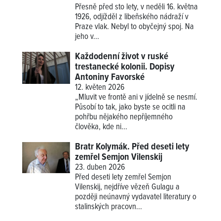
Přesně před sto lety, v neděli 16. května
1926, odjížděl z libeňského nádraží v
Praze vlak. Nebyl to obyčejný spoj. Na
jeho v...
Každodenní život v ruské
trestanecké kolonii. Dopisy
Antoniny Favorské
12. květen 2026
„Mluvit ve frontě ani v jídelně se nesmí.
Působí to tak, jako byste se ocitli na
pohřbu nějakého nepříjemného
člověka, kde ni...
Bratr Kolymák. Před deseti lety
zemřel Semjon Vilenskij
23. duben 2026
Před deseti lety zemřel Semjon
Vilenskij, nejdříve vězeň Gulagu a
později neúnavný vydavatel literatury o
stalinských pracovn...