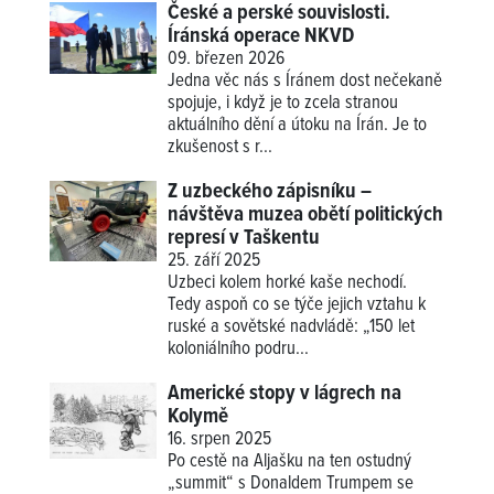
České a perské souvislosti.
Íránská operace NKVD
09. březen 2026
Jedna věc nás s Íránem dost nečekaně
spojuje, i když je to zcela stranou
aktuálního dění a útoku na Írán. Je to
zkušenost s r...
Z uzbeckého zápisníku –
návštěva muzea obětí politických
represí v Taškentu
25. září 2025
Uzbeci kolem horké kaše nechodí.
Tedy aspoň co se týče jejich vztahu k
ruské a sovětské nadvládě: „150 let
koloniálního podru...
Americké stopy v lágrech na
Kolymě
16. srpen 2025
Po cestě na Aljašku na ten ostudný
„summit“ s Donaldem Trumpem se