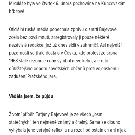
Mikuláše byla ve čtvrtek 6. února pochována na Kuncevském
hřbitově.
Oficiální ruská média ponechala zprávu o smrti Bajevové
zcela bez povšimnutí, zaregistrovaly ji pouze některé
nezávislé redakce, jež už dnes sídlí v zahraničí. Asi největší
pozornosti se jí ale dostalo v Česku, kde protest ze srpna
1968 stále rezonuje coby symbol nevelkého, ale o to
důležitějšího odporu sovětských občanů proti vojenskému
zadušení Pražského jara.
Věděla jsem, že půjdu
Životní příběh Taťjany Bajevové je ze všech „osmi
statečných“ ten nejméně známý a čitelný. Sama se dlouho
vyhýbala jeho veřejné reflexi a na rozdíl od ostatních ani nijak