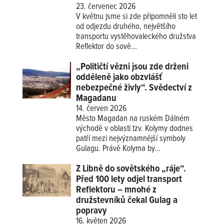
23. červenec 2026
V květnu jsme si zde připomněli sto let
od odjezdu druhého, největšího
transportu vystěhovaleckého družstva
Reflektor do sově...
„Političtí vězni jsou zde drženi
odděleně jako obzvlášť
nebezpečné živly“. Svědectví z
Magadanu
14. červen 2026
Město Magadan na ruském Dálném
východě v oblasti tzv. Kolymy dodnes
patří mezi nejvýznamnější symboly
Gulagu. Právě Kolyma by...
Z Libně do sovětského „ráje“.
Před 100 lety odjel transport
Reflektoru – mnohé z
družstevníků čekal Gulag a
popravy
16. květen 2026