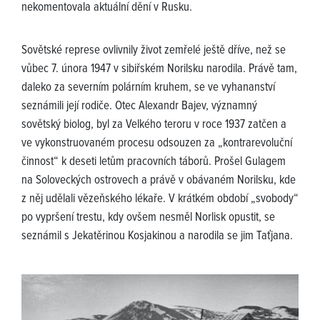
nekomentovala aktuální dění v Rusku.
Sovětské represe ovlivnily život zemřelé ještě dříve, než se
vůbec 7. února 1947 v sibiřském Norilsku narodila. Právě tam,
daleko za severním polárním kruhem, se ve vyhananství
seznámili její rodiče. Otec Alexandr Bajev, významný
sovětský biolog, byl za Velkého teroru v roce 1937 zatčen a
ve vykonstruovaném procesu odsouzen za „kontrarevoluční
činnost“ k deseti letům pracovních táborů. Prošel Gulagem
na Soloveckých ostrovech a právě v obávaném Norilsku, kde
z něj udělali vězeňského lékaře. V krátkém období „svobody“
po vypršení trestu, kdy ovšem nesměl Norlisk opustit, se
seznámil s Jekatěrinou Kosjakinou a narodila se jim Taťjana.