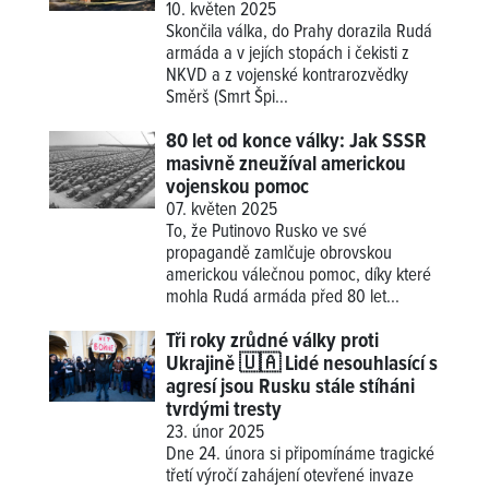
10. květen 2025
Skončila válka, do Prahy dorazila Rudá
armáda a v jejích stopách i čekisti z
NKVD a z vojenské kontrarozvědky
Směrš (Smrt Špi...
80 let od konce války: Jak SSSR
masivně zneužíval americkou
vojenskou pomoc
07. květen 2025
To, že Putinovo Rusko ve své
propagandě zamlčuje obrovskou
americkou válečnou pomoc, díky které
mohla Rudá armáda před 80 let...
Tři roky zrůdné války proti
Ukrajině 🇺🇦 Lidé nesouhlasící s
agresí jsou Rusku stále stíháni
tvrdými tresty
23. únor 2025
Dne 24. února si připomínáme tragické
třetí výročí zahájení otevřené invaze