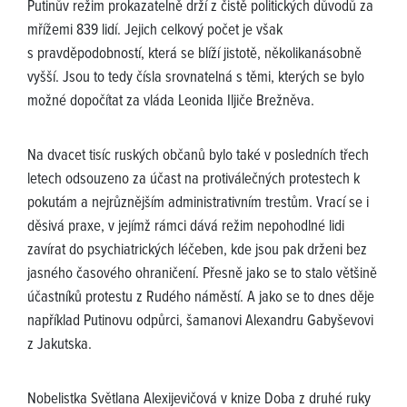
Putinův režim prokazatelně drží z čistě politických důvodů za
mřížemi 839 lidí. Jejich celkový počet je však
s pravděpodobností, která se blíží jistotě, několikanásobně
vyšší. Jsou to tedy čísla srovnatelná s těmi, kterých se bylo
možné dopočítat za vláda Leonida Iljiče Brežněva.
Na dvacet tisíc ruských občanů bylo také v posledních třech
letech odsouzeno za účast na protiválečných protestech k
pokutám a nejrůznějším administrativním trestům. Vrací se i
děsivá praxe, v jejímž rámci dává režim nepohodlné lidi
zavírat do psychiatrických léčeben, kde jsou pak drženi bez
jasného časového ohraničení. Přesně jako se to stalo většině
účastníků protestu z Rudého náměstí. A jako se to dnes děje
například Putinovu odpůrci, šamanovi Alexandru Gabyševovi
z Jakutska.
Nobelistka Světlana Alexijevičová v knize Doba z druhé ruky