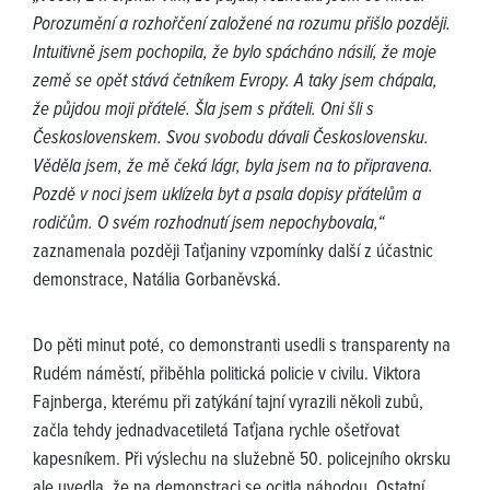
Porozumění a rozhořčení založené na rozumu přišlo později.
Intuitivně jsem pochopila, že bylo spácháno násilí, že moje
země se opět stává četníkem Evropy. A taky jsem chápala,
že půjdou moji přátelé. Šla jsem s přáteli. Oni šli s
Československem. Svou svobodu dávali Československu.
Věděla jsem, že mě čeká lágr, byla jsem na to připravena.
Pozdě v noci jsem uklízela byt a psala dopisy přátelům a
rodičům. O svém rozhodnutí jsem nepochybovala,“
zaznamenala později Taťjaniny vzpomínky další z účastnic
demonstrace, Natália Gorbaněvská.
Do pěti minut poté, co demonstranti usedli s transparenty na
Rudém náměstí, přiběhla politická policie v civilu. Viktora
Fajnberga, kterému při zatýkání tajní vyrazili několi zubů,
začla tehdy jednadvacetiletá Taťjana rychle ošetřovat
kapesníkem. Při výslechu na služebně 50. policejního okrsku
ale uvedla, že na demonstraci se ocitla náhodou. Ostatní