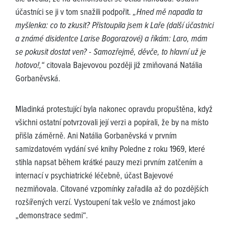
účastníci se ji v tom snažili podpořit.
„Hned mě napadla ta
myšlenka: co to zkusit? Přistoupila jsem k Laře (další účastnici
a známé disidentce Larise Bogorazové) a říkám: Laro, mám
se pokusit dostat ven? - Samozřejmě, děvče, to hlavní už je
hotovo!,“
citovala Bajevovou později již zmiňovaná Natália
Gorbaněvská.
Mladinká protestující byla nakonec opravdu propuštěna, když
všichni ostatní potvrzovali její verzi a popírali, že by na místo
přišla záměrně. Ani Natália Gorbaněvská v prvním
samizdatovém vydání své knihy Poledne z roku 1969, které
stihla napsat během krátké pauzy mezi prvním zatčením a
internací v psychiatrické léčebně, účast Bajevové
nezmiňovala. Citované vzpomínky zařadila až do pozdějších
rozšířených verzí. Vystoupení tak vešlo ve známost jako
„demonstrace sedmi“.