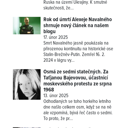
Ruska na území Ukrajiny. K smutné
skutečnosti, že...
Rok od úmrtí Alexeje Navalného
shrnuje nový článek na našem
blogu
17. únor 2025
Smrt Navalného jasně poukázala na
přirozenou kontinuitu na historické ose
Stalin-Brežněv-Putin. Zemřel 16. 2.
2024 v lágru vy...
Osmá ze sedmi statečných. Za
Taťjanou Bajevovou, účastnicí
moskevského protestu ze srpna
1968
13. únor 2025
Odhodlaných se toho horkého letního
dne našlo celkem osm, když se na ně
ale vzpomíná, bývá řeč často o sedmi.
To proto, že pr...