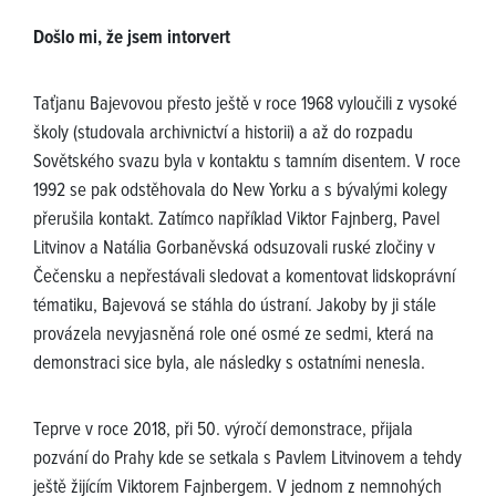
Došlo mi, že jsem intorvert
Taťjanu Bajevovou přesto ještě v roce 1968 vyloučili z vysoké
školy (studovala archivnictví a historii) a až do rozpadu
Sovětského svazu byla v kontaktu s tamním disentem. V roce
1992 se pak odstěhovala do New Yorku a s bývalými kolegy
přerušila kontakt. Zatímco například Viktor Fajnberg, Pavel
Litvinov a Natália Gorbaněvská odsuzovali ruské zločiny v
Čečensku a nepřestávali sledovat a komentovat lidskoprávní
tématiku, Bajevová se stáhla do ústraní. Jakoby by ji stále
provázela nevyjasněná role oné osmé ze sedmi, která na
demonstraci sice byla, ale následky s ostatními nenesla.
Teprve v roce 2018, při 50. výročí demonstrace, přijala
pozvání do Prahy kde se setkala s Pavlem Litvinovem a tehdy
ještě žijícím Viktorem Fajnbergem. V jednom z nemnohých