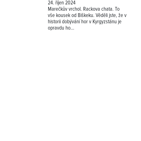
24. říjen 2024
Marečkův vrchol. Rackova chata. To
vše kousek od Biškeku. Věděli jste, že v
historii dobývání hor v Kyrgyzstánu je
opravdu ho...