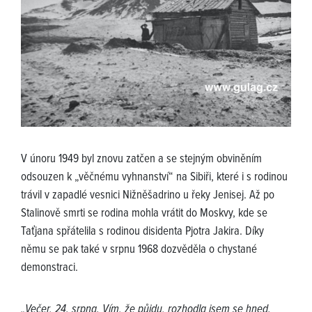
V únoru 1949 byl znovu zatčen a se stejným obviněním
odsouzen k „věčnému vyhnanství“ na Sibiři, které i s rodinou
trávil v zapadlé vesnici Nižněšadrino u řeky Jenisej. Až po
Stalinově smrti se rodina mohla vrátit do Moskvy, kde se
Taťjana spřátelila s rodinou disidenta Pjotra Jakira. Díky
němu se pak také v srpnu 1968 dozvěděla o chystané
demonstraci.
„Večer, 24. srpna. Vím, že půjdu, rozhodla jsem se hned.