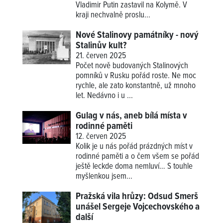
Vladimir Putin zastavil na Kolymě. V
kraji nechvalně proslu...
Nové Stalinovy památníky - nový
Stalinův kult?
21. červen 2025
Počet nově budovaných Stalinových
pomníků v Rusku pořád roste. Ne moc
rychle, ale zato konstantně, už mnoho
let. Nedávno i u ...
Gulag v nás, aneb bílá místa v
rodinné paměti
12. červen 2025
Kolik je u nás pořád prázdných míst v
rodinné paměti a o čem všem se pořád
ještě leckde doma nemluví… S touhle
myšlenkou jsem...
Pražská vila hrůzy: Odsud Smerš
unášel Sergeje Vojcechovského a
další