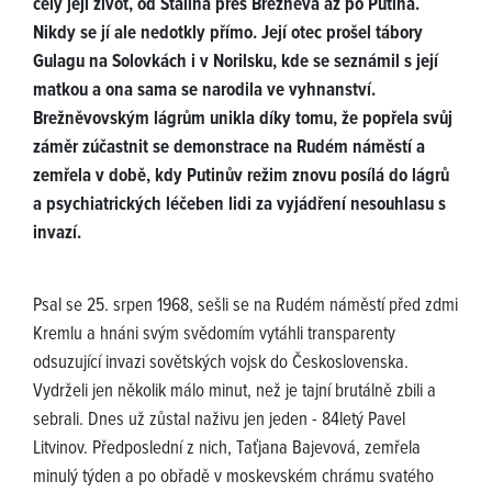
celý její život, od Stalina přes Brežněva až po Putina.
Nikdy se jí ale nedotkly přímo. Její otec prošel tábory
Gulagu na Solovkách i v Norilsku, kde se seznámil s její
matkou a ona sama se narodila ve vyhnanství.
Brežněvovským lágrům unikla díky tomu, že popřela svůj
záměr zúčastnit se demonstrace na Rudém náměstí a
zemřela v době, kdy Putinův režim znovu posílá do lágrů
a psychiatrických léčeben lidi za vyjádření nesouhlasu s
invazí.
Psal se 25. srpen 1968, sešli se na Rudém náměstí před zdmi
Kremlu a hnáni svým svědomím vytáhli transparenty
odsuzující invazi sovětských vojsk do Československa.
Vydrželi jen několik málo minut, než je tajní brutálně zbili a
sebrali. Dnes už zůstal naživu jen jeden - 84letý Pavel
Litvinov. Předposlední z nich, Taťjana Bajevová, zemřela
minulý týden a po obřadě v moskevském chrámu svatého