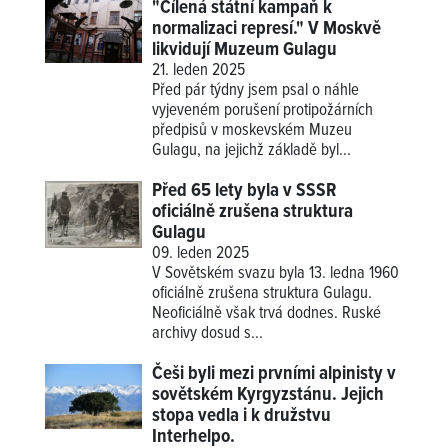
"Cílená státní kampaň k
normalizaci represí." V Moskvě
likvidují Muzeum Gulagu
21. leden 2025
Před pár týdny jsem psal o náhle
vyjeveném porušení protipožárních
předpisů v moskevském Muzeu
Gulagu, na jejichž základě byl...
Před 65 lety byla v SSSR
oficiálně zrušena struktura
Gulagu
09. leden 2025
V Sovětském svazu byla 13. ledna 1960
oficiálně zrušena struktura Gulagu.
Neoficiálně však trvá dodnes. Ruské
archivy dosud s...
Češi byli mezi prvními alpinisty v
sovětském Kyrgyzstánu. Jejich
stopa vedla i k družstvu
Interhelpo.