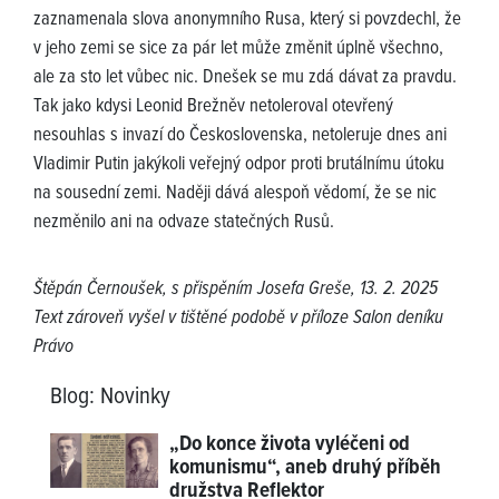
zaznamenala slova anonymního Rusa, který si povzdechl, že
v jeho zemi se sice za pár let může změnit úplně všechno,
ale za sto let vůbec nic. Dnešek se mu zdá dávat za pravdu.
Tak jako kdysi Leonid Brežněv netoleroval otevřený
nesouhlas s invazí do Československa, netoleruje dnes ani
Vladimir Putin jakýkoli veřejný odpor proti brutálnímu útoku
na sousední zemi. Naději dává alespoň vědomí, že se nic
nezměnilo ani na odvaze statečných Rusů.
Štěpán Černoušek, s přispěním Josefa Greše, 13. 2. 2025
Text zároveň vyšel v tištěné podobě v příloze Salon deníku
Právo
Blog
:
Novinky
„Do konce života vyléčeni od
komunismu“, aneb druhý příběh
družstva Reflektor