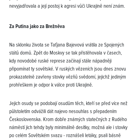
nevyjadřovala a její postoj k agresi vůči Ukrajině není znám.
Za Putina jako za Brežněva
Na sklonku života se Taťjana Bajevová vrátila ze Spojených
států domů. Zpět do Moskvy se tak přistěhovala v časech,
kdy novodobé ruské represe začínají stále nápadněji
připomínat ty sovětské. V ruských vězeních jsou dnes znovu
prokazatelně zavřeny stovky vězňů svědomí, jejichž jediným
prohřeškem je odpor k válce proti Ukrajině.
Jejich osudy se podobají osudům těch, kteří se před více než
půlstoletím odvážili dát najevo nesouhlas s přepadením
Československa. Krom dobře známých statečných z Rudého
náměstí jich tehdy byly minimálně desítky, možná ale i stovky
po celém Sovětském svazu - roznášeli letáky, psali básně