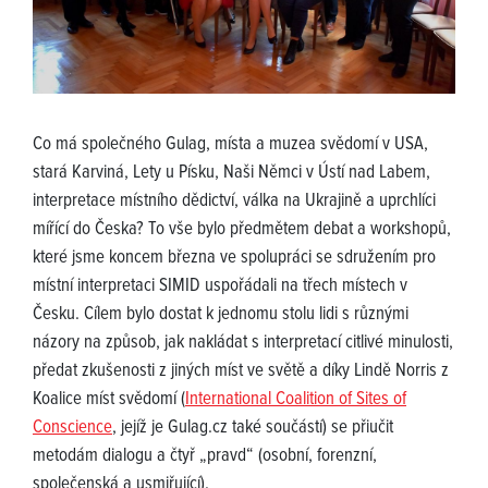
Co má společného Gulag, místa a muzea svědomí v USA,
stará Karviná, Lety u Písku, Naši Němci v Ústí nad Labem,
interpretace místního dědictví, válka na Ukrajině a uprchlíci
mířící do Česka? To vše bylo předmětem debat a workshopů,
které jsme koncem března ve spolupráci se sdružením pro
místní interpretaci SIMID uspořádali na třech místech v
Česku. Cílem bylo dostat k jednomu stolu lidi s různými
názory na způsob, jak nakládat s interpretací citlivé minulosti,
předat zkušenosti z jiných míst ve světě a díky Lindě Norris z
Koalice míst svědomí (
International Coalition of Sites of
Conscience
, jejíž je Gulag.cz také součástí) se přiučit
metodám dialogu a čtyř „pravd“ (osobní, forenzní,
společenská a usmiřující).