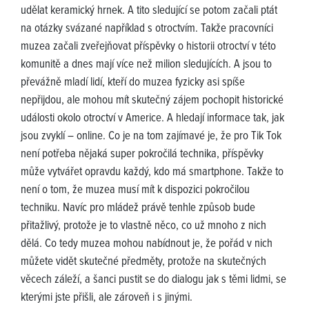
udělat keramický hrnek. A tito sledující se potom začali ptát
na otázky svázané například s otroctvím. Takže pracovníci
muzea začali zveřejňovat příspěvky o historii otroctví v této
komunitě a dnes mají více než milion sledujících. A jsou to
převážně mladí lidí, kteří do muzea fyzicky asi spíše
nepřijdou, ale mohou mít skutečný zájem pochopit historické
události okolo otroctví v Americe. A hledají informace tak, jak
jsou zvyklí – online. Co je na tom zajímavé je, že pro Tik Tok
není potřeba nějaká super pokročilá technika, příspěvky
může vytvářet opravdu každý, kdo má smartphone. Takže to
není o tom, že muzea musí mít k dispozici pokročilou
techniku. Navíc pro mládež právě tenhle způsob bude
přitažlivý, protože je to vlastně něco, co už mnoho z nich
dělá. Co tedy muzea mohou nabídnout je, že pořád v nich
můžete vidět skutečné předměty, protože na skutečných
věcech záleží, a šanci pustit se do dialogu jak s těmi lidmi, se
kterými jste přišli, ale zároveň i s jinými.