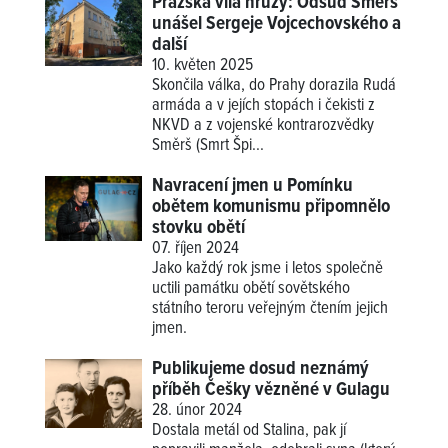
Pražská vila hrůzy: Odsud Smerš
unášel Sergeje Vojcechovského a
další
10. květen 2025
Skončila válka, do Prahy dorazila Rudá
armáda a v jejích stopách i čekisti z
NKVD a z vojenské kontrarozvědky
Směrš (Smrt Špi...
Navracení jmen u Pomínku
obětem komunismu připomnělo
stovku obětí
07. říjen 2024
Jako každý rok jsme i letos společně
uctili památku obětí sovětského
státního teroru veřejným čtením jejich
jmen.
Publikujeme dosud neznámý
příběh Češky vězněné v Gulagu
28. únor 2024
Dostala metál od Stalina, pak jí