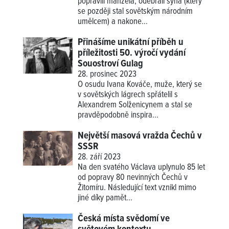
popravili manžela, odebrali syna (který
se později stal sovětským národním
umělcem) a nakone...
Přinášíme unikátní příběh u
příležitosti 50. výročí vydání
Souostroví Gulag
28. prosinec 2023
O osudu Ivana Kováče, muže, který se
v sovětských lágrech spřátelil s
Alexandrem Solženicynem a stal se
pravděpodobně inspira...
Největší masová vražda Čechů v
SSSR
28. září 2023
Na den svatého Václava uplynulo 85 let
od popravy 80 nevinných Čechů v
Žitomíru. Následující text vznikl mimo
jiné díky pamět...
Česká místa svědomí ve