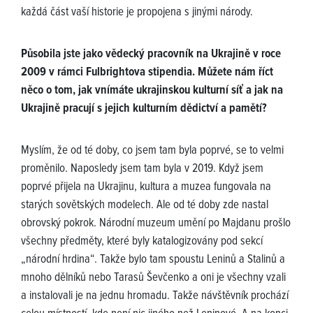
každá část vaší historie je propojena s jinými národy.
Působila jste jako vědecký pracovník na Ukrajině v roce
2009 v rámci Fulbrightova stipendia. Můžete nám říct
něco o tom, jak vnímáte ukrajinskou kulturní síť a jak na
Ukrajině pracují s jejich kulturním dědictví a pamětí?
Myslím, že od té doby, co jsem tam byla poprvé, se to velmi
proměnilo. Naposledy jsem tam byla v 2019. Když jsem
poprvé přijela na Ukrajinu, kultura a muzea fungovala na
starých sovětských modelech. Ale od té doby zde nastal
obrovský pokrok. Národní muzeum umění po Majdanu prošlo
všechny předměty, které byly katalogizovány pod sekcí
„národní hrdina“. Takže bylo tam spoustu Leninů a Stalinů a
mnoho dělníků nebo Tarasů Ševčenko a oni je všechny vzali
a instalovali je na jednu hromadu. Takže návštěvník prochází