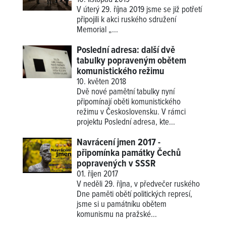
10. listopad 2019
V úterý 29. října 2019 jsme se již potřetí
připojili k akci ruského sdružení
Memorial
„...
Poslední adresa: další dvě
tabulky popraveným obětem
komunistického režimu
10. květen 2018
Dvě nové pamětní tabulky nyní
připomínají oběti komunistického
režimu v Československu. V rámci
projektu Poslední adresa, kte...
Navrácení jmen 2017 -
připomínka památky Čechů
popravených v SSSR
01. říjen 2017
V neděli 29. října, v předvečer ruského
Dne paměti obětí politických represí,
jsme si u památníku obětem
komunismu na pražské...