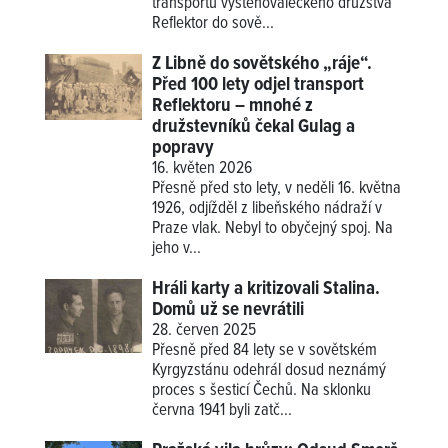
transportu vystěhovaleckého družstva
Reflektor do sově...
Z Libně do sovětského „ráje“.
Před 100 lety odjel transport
Reflektoru – mnohé z
družstevníků čekal Gulag a
popravy
16. květen 2026
Přesně před sto lety, v neděli 16. května
1926, odjížděl z libeňského nádraží v
Praze vlak. Nebyl to obyčejný spoj. Na
jeho v...
Hráli karty a kritizovali Stalina.
Domů už se nevrátili
28. červen 2025
Přesně před 84 lety se v sovětském
Kyrgyzstánu odehrál dosud neznámý
proces s šesticí Čechů. Na sklonku
června 1941 byli zatč...