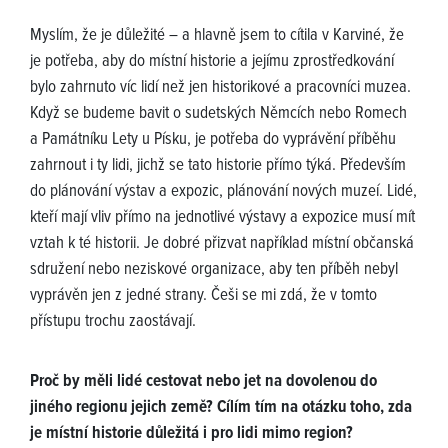
Myslím, že je důležité – a hlavně jsem to cítila v Karviné, že
je potřeba, aby do místní historie a jejímu zprostředkování
bylo zahrnuto víc lidí než jen historikové a pracovníci muzea.
Když se budeme bavit o sudetských Němcích nebo Romech
a Památníku Lety u Písku, je potřeba do vyprávění příběhu
zahrnout i ty lidi, jichž se tato historie přímo týká. Především
do plánování výstav a expozic, plánování nových muzeí. Lidé,
kteří mají vliv přímo na jednotlivé výstavy a expozice musí mít
vztah k té historii. Je dobré přizvat například místní občanská
sdružení nebo neziskové organizace, aby ten příběh nebyl
vyprávěn jen z jedné strany. Češi se mi zdá, že v tomto
přístupu trochu zaostávají.
Proč by měli lidé cestovat nebo jet na dovolenou do
jiného regionu jejich země? Cílím tím na otázku toho, zda
je místní historie důležitá i pro lidi mimo region?