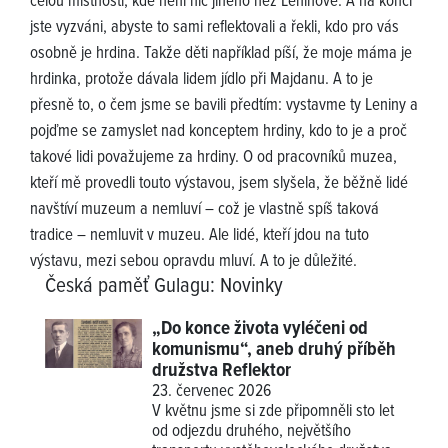
celou místností, kde není nic jiného než Leninové. A na konci
jste vyzváni, abyste to sami reflektovali a řekli, kdo pro vás
osobně je hrdina. Takže děti například píší, že moje máma je
hrdinka, protože dávala lidem jídlo při Majdanu. A to je
přesně to, o čem jsme se bavili předtím: vystavme ty Leniny a
pojďme se zamyslet nad konceptem hrdiny, kdo to je a proč
takové lidi považujeme za hrdiny. O od pracovníků muzea,
kteří mě provedli touto výstavou, jsem slyšela, že běžně lidé
navštíví muzeum a nemluví – což je vlastně spíš taková
tradice – nemluvit v muzeu. Ale lidé, kteří jdou na tuto
výstavu, mezi sebou opravdu mluví. A to je důležité.
Česká paměť Gulagu
:
Novinky
„Do konce života vyléčeni od
komunismu“, aneb druhý příběh
družstva Reflektor
23. červenec 2026
V květnu jsme si zde připomněli sto let
od odjezdu druhého, největšího