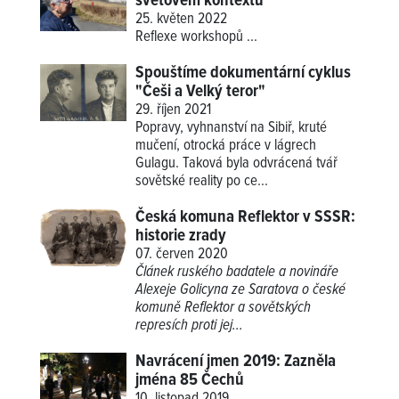
světovém kontextu
25. květen 2022
Reflexe workshopů
...
Spouštíme dokumentární cyklus
"Češi a Velký teror"
29. říjen 2021
Popravy, vyhnanství na Sibiř, kruté
mučení, otrocká práce v lágrech
Gulagu. Taková byla odvrácená tvář
sovětské reality po ce...
Česká komuna Reflektor v SSSR:
historie zrady
07. červen 2020
Článek ruského badatele a novináře
Alexeje Golicyna ze Saratova o české
komuně Reflektor a sovětských
represích proti jej...
Navrácení jmen 2019: Zazněla
jména 85 Čechů