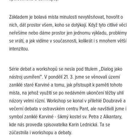
Základem je bolavá místa minulosti nevytěsňovat, hovořit o
nich, dát prostor všem, koho se dotýkají. Když tyto citlivé věci
neřešíme nebo dáme prostor jen jednomu výkladu, problémy
se vrátí, a jak vidíme v současnosti, kolikrát i s mnohem větší
intenzitou.
Série debat a workshopů se nesla pod titulem „Dialog jako
nástroj usmíření“. V pondělí 21. 3. jsme se věnovali území
zaniklé staré Karviné a tomu, jak přistoupit k paměti tohoto
místa, na jehož využití se po nedávném ukončení těžby uhlí
názory velmi různí. Workshop se konal v přilehlé Doubravě a
večerní debata v ostravském centru Pant, ale navštívili jsme i
symbol zaniklé Karviné - šikmý kostel sv. Petra z Alkantary,
kde nás provedla spisovatelka Karin Lednická. Ta se
zúčastnila i workshopu a debaty.