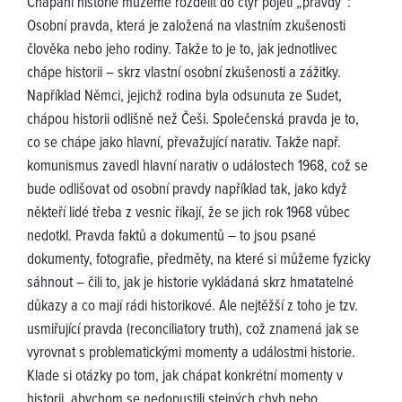
Chápání historie můžeme rozdělit do čtyř pojetí „pravdy“:
Osobní pravda, která je založená na vlastním zkušenosti
člověka nebo jeho rodiny. Takže to je to, jak jednotlivec
chápe historii – skrz vlastní osobní zkušenosti a zážitky.
Například Němci, jejichž rodina byla odsunuta ze Sudet,
chápou historii odlišně než Češi. Společenská pravda je to,
co se chápe jako hlavní, převažující narativ. Takže např.
komunismus zavedl hlavní narativ o událostech 1968, což se
bude odlišovat od osobní pravdy například tak, jako když
někteří lidé třeba z vesnic říkají, že se jich rok 1968 vůbec
nedotkl. Pravda faktů a dokumentů – to jsou psané
dokumenty, fotografie, předměty, na které si můžeme fyzicky
sáhnout – čili to, jak je historie vykládaná skrz hmatatelné
důkazy a co mají rádi historikové. Ale nejtěžší z toho je tzv.
usmiřující pravda (reconciliatory truth), což znamená jak se
vyrovnat s problematickými momenty a událostmi historie.
Klade si otázky po tom, jak chápat konkrétní momenty v
historii, abychom se nedopustili stejných chyb nebo