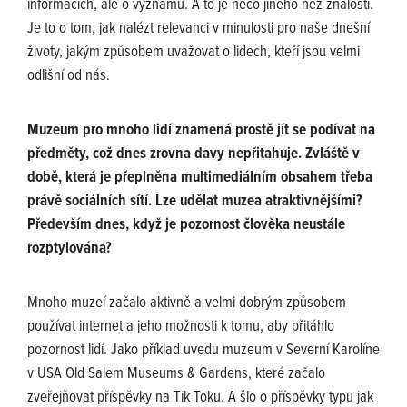
informacích, ale o významu. A to je něco jiného než znalosti.
Je to o tom, jak nalézt relevanci v minulosti pro naše dnešní
životy, jakým způsobem uvažovat o lidech, kteří jsou velmi
odlišní od nás.
Muzeum pro mnoho lidí znamená prostě jít se podívat na
předměty, což dnes zrovna davy nepřitahuje. Zvláště v
době, která je přeplněna multimediálním obsahem třeba
právě sociálních sítí. Lze udělat muzea atraktivnějšími?
Především dnes, když je pozornost člověka neustále
rozptylována?
Mnoho muzeí začalo aktivně a velmi dobrým způsobem
používat internet a jeho možnosti k tomu, aby přitáhlo
pozornost lidí. Jako příklad uvedu muzeum v Severní Karolíne
v USA Old Salem Museums & Gardens, které začalo
zveřejňovat příspěvky na Tik Toku. A šlo o příspěvky typu jak