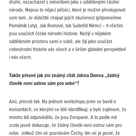
druhé, nezacházet s minoritami jako s oddělenými částmi
národa. Nejsou to nějací pěšáci, které je možné přeskupovat
sem tam. Je důležité chápat jejich zkušenost (připomeňme
Památník Lety). Jak Romové, tak Sudetští Němci – ti všichni
jsou součástí české národní historie. Nežijí v nějakém
odděleném prostoru sami o sobě, ale žijí jako součást
celonárodní historie vás všech a v širším globální perspektivě
i nás všech.
Takže přesně jak zní známý citát Johna Donna „žádný
člověk není ostrov sám pro sebe“?
Ano, přesně tak. Na jednom workshopu jsme se bavili o
komunitách, se kterými se lidé identifikují, a bylo zajímavé, že
mnoho lidí odpovědělo, že jsou Evropané. A to podle mě
zcela jasně dokazuje, že žádný člověk není ostrov sám pro
sebe. Jelikož čím víc poznávám Čechy, tím víc je jasné, že