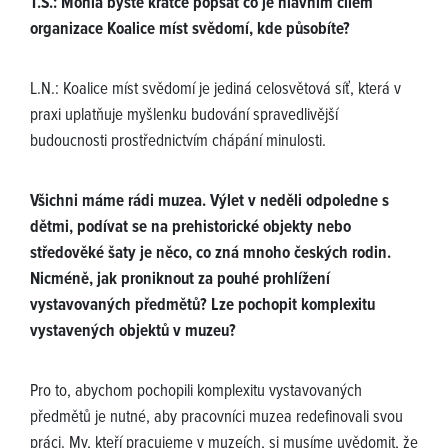
T.S.: Mohla byste krátce popsat co je hlavním cílem
organizace Koalice míst svědomí, kde působíte?
L.N.: Koalice míst svědomí je jediná celosvětová síť, která v
praxi uplatňuje myšlenku budování spravedlivější
budoucnosti prostřednictvím chápání minulosti.
Všichni máme rádi muzea. Výlet v neděli odpoledne s
dětmi, podívat se na prehistorické objekty nebo
středověké šaty je něco, co zná mnoho českých rodin.
Nicméně, jak proniknout za pouhé prohlížení
vystavovaných předmětů? Lze pochopit komplexitu
vystavených objektů v muzeu?
Pro to, abychom pochopili komplexitu vystavovaných
předmětů je nutné, aby pracovníci muzea redefinovali svou
práci. My, kteří pracujeme v muzeích, si musíme uvědomit, že