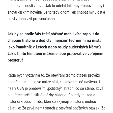
nespravedlnosti znovu. Jak to udělat tak, aby Romové nebyli
znovu diskriminováni? Je to tedy o tom, jak chápat minulost a
co si z toho vzít pro současnost.
Jak by se podle Vás čeští občané mohli více zapojit do
chápání historie a dědictví menšin? Teď mířím na místa
jako Památník v Letech nebo osudy sudetských Němců.
Jak s tímto tématem můžeme lépe pracovat ve veřejném
prostoru?
Ráda bych vyzdvihla to, že otevírání těchto otázek provází
hodně strachu: co se může stát, co když se lidé naštvou. U
nás v USA je především „politický“ strach, co se stane, když
otevřeme určité citlivé otázky historie. Co tedy muzea a
historici a obecně lidé, kteří se zajímají o historii, mohou
dělat, je: Za prvé nemít strach z otevření obtížných otázek. Za