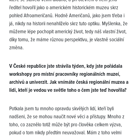
které se stavělo velmi dlouho, a při otevření o něm jeho
ředitel hovořil jako o americkém historickém muzeu skrz
pohled Afroameričanů. Hodně Američanů, jako jsem třeba i
já, nikdy na historii nenahlíželo skrz tuto optiku. Myšlenka, že
můžeme lépe pochopit americký život, tedy náš vlastní život,
díky tomu, že máme různou perspektivu, je vlastně sociální
změna.
V České republice jste strávila týden, kdy jste pořádala
workshopy pro místní pracovníky regionálních muzeí,
archivů a univerzit. Jak vnímáte česká regionální muzea a
lidi, kteří je vedou ve světle toho o čem jste teď hovořila?
Potkala jsem tu mnoho opravdu skvělých lidí, kteří byli
nadšeni, že se mohou naučit nové věci a přístupy. Mnoho z
toho, co zaznělo totiž může být pro člověka celkem výzva,
pokud o tom nikdy předtím neuvažoval. Mám z toho velmi