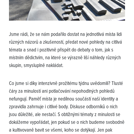
Jsme rádi, že se nám podařilo dostat na jednotlivá místa lidi
různých názorů a zkušeností, předat nové pohledy na citlivá
témata a snad i pozitivně přispět do debaty o tom, jak s
místním dědictvím, na které se výrazně liší náhledy různých
skupin, smysluplně nakládat.
Co jsme si díky intenzivně prožitému týdnu uvědomili? Tlusté
čáry za minulostí ani potlačování nepohodlných pohledů
nefungují. Paměť místa je nedílnou součástí naší identity a
zpravidla zahrnuje i citlivé body. Diskuse odborníků o nich
jsou důležité, ale nestačí. S obtížnými tématy z minulosti se
dokážeme vypořádat, jen pokud se o nich budeme svobodně
a kultivovaně bavit se všemi, koho se dotýkají. Jen pak