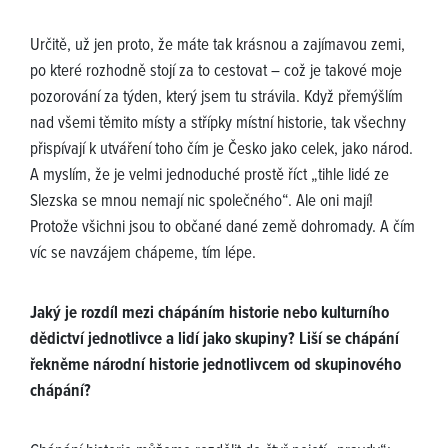
Určitě, už jen proto, že máte tak krásnou a zajímavou zemi,
po které rozhodně stojí za to cestovat – což je takové moje
pozorování za týden, který jsem tu strávila. Když přemýšlím
nad všemi těmito místy a střípky místní historie, tak všechny
přispívají k utváření toho čím je Česko jako celek, jako národ.
A myslím, že je velmi jednoduché prostě říct „tihle lidé ze
Slezska se mnou nemají nic společného“. Ale oni mají!
Protože všichni jsou to občané dané země dohromady. A čím
víc se navzájem chápeme, tím lépe.
Jaký je rozdíl mezi chápáním historie nebo kulturního
dědictví jednotlivce a lidí jako skupiny? Liší se chápání
řekněme národní historie jednotlivcem od skupinového
chápání?