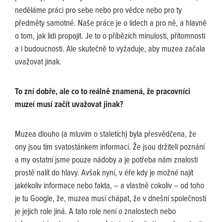
neděláme práci pro sebe nebo pro vědce nebo pro ty
předměty samotné. Naše práce je o lidech a pro ně, a hlavně
o tom, jak lidi propojit. Je to o příbězích minulosti, přítomnosti
a i budoucnosti. Ale skutečně to vyžaduje, aby muzea začala
uvažovat jinak.
To zní dobře, ale co to reálně znamená, že pracovníci
muzeí musí začít uvažovat jinak?
Muzea dlouho (a mluvím o staletích) byla přesvědčena, že
ony jsou tím svatostánkem informací. Že jsou držiteli poznání
a my ostatní jsme pouze nádoby a je potřeba nám znalosti
prostě nalít do hlavy. Avšak nyní, v éře kdy je možné najít
jakékoliv informace nebo fakta, – a vlastně cokoliv – od toho
je tu Google, že, muzea musí chápat, že v dnešní společnosti
je jejich role jiná. A tato role není o znalostech nebo