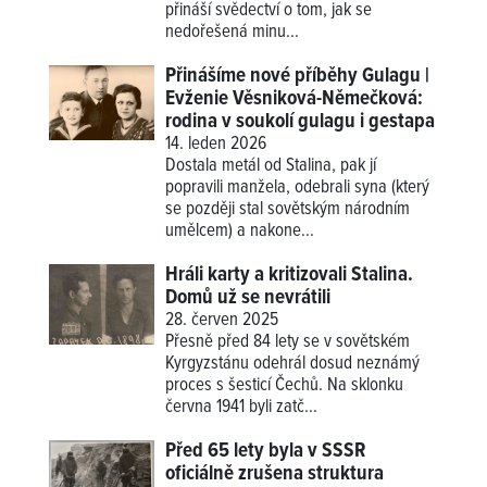
přináší svědectví o tom, jak se
nedořešená minu...
Přinášíme nové příběhy Gulagu |
Evženie Věsniková-Němečková:
rodina v soukolí gulagu i gestapa
14. leden 2026
Dostala metál od Stalina, pak jí
popravili manžela, odebrali syna (který
se později stal sovětským národním
umělcem) a nakone...
Hráli karty a kritizovali Stalina.
Domů už se nevrátili
28. červen 2025
Přesně před 84 lety se v sovětském
Kyrgyzstánu odehrál dosud neznámý
proces s šesticí Čechů. Na sklonku
června 1941 byli zatč...
Před 65 lety byla v SSSR
oficiálně zrušena struktura