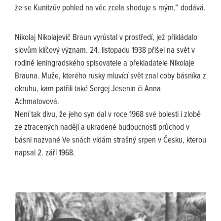
že se Kunitzův pohled na věc zcela shoduje s mým,“ dodává.
Nikolaj Nikolajevič Braun vyrůstal v prostředí, jež přikládalo
slovům klíčový význam. 24. listopadu 1938 přišel na svět v
rodině leningradského spisovatele a překladatele Nikolaje
Brauna. Muže, kterého rusky mluvící svět znal coby básníka z
okruhu, kam patřili také Sergej Jesenin či Anna
Achmatovová.
Není tak divu, že jeho syn dal v roce 1968 své bolesti i zlobě
ze ztracených nadějí a ukradené budoucnosti průchod v
básni nazvané Ve snách vídám strašný srpen v Česku, kterou
napsal 2. září 1968.