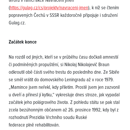
teroru v rámci akce Navracení jmen
(
https://gulag.cz/cs/projekty/navraceni-jmen
), k níž se čtením
popravených Čechů v SSSR každoročně připojuje i sdružení
Gulag.cz.
Začátek konce
Na rozdíl od jiných, kteří se v průběhu času dočkali amnestií
či podmíněných propuštění, si Nikolaj Nikolajevič Braun
odkroutil obě části svého trestu do posledního dne. Ze Sibiře
se směl vrátit do domovského Leningradu až v roce 1979.
„Mamince jsem neřekl, kdy přiletím. Prostě jsem jen zazvonil
u dveří a přinesl jí kytku,“ vykresluje dnes stroze, jak vypadal
začátek jeho polágrového života. Z pohledu státu se pak stal
zcela bezúhonným občanem až 26. prosince 1992, kdy byl z
rozhodnutí Prezidiia Vrchního soudu Ruské
federace plně rehabilitován.