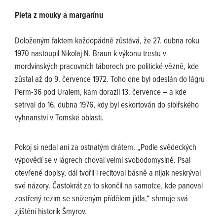
Pieta z mouky a margarínu
Doloženým faktem každopádně zůstává, že 27. dubna roku
1970 nastoupil Nikolaj N. Braun k výkonu trestu v
mordvinských pracovních táborech pro politické vězně, kde
zůstal až do 9. července 1972. Toho dne byl odeslán do lágru
Perm-36 pod Uralem, kam dorazil 13. července – a kde
setrval do 16. dubna 1976, kdy byl eskortován do sibiřského
vyhnanství v Tomské oblasti.
Pokoj si nedal ani za ostnatým drátem. „Podle svědeckých
výpovědí se v lágrech choval velmi svobodomyslně. Psal
otevřené dopisy, dál tvořil i recitoval básně a nijak neskrýval
své názory. Častokrát za to skončil na samotce, kde panoval
zostřený režim se sníženým přídělem jídla,“ shrnuje svá
zjištění historik Šmyrov.