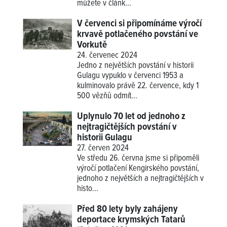
můžete v článk...
V červenci si připomínáme výročí
krvavě potlačeného povstání ve
Vorkutě
24. červenec 2024
Jedno z největších povstání v historii
Gulagu vypuklo v červenci 1953 a
kulminovalo právě 22. července, kdy 1
500 vězňů odmít...
Uplynulo 70 let od jednoho z
nejtragičtějších povstání v
historii Gulagu
27. červen 2024
Ve středu 26. června jsme si připoměli
výročí potlačení Kengirského povstání,
jednoho z největších a nejtragičtějších v
histo...
Před 80 lety byly zahájeny
deportace krymských Tatarů