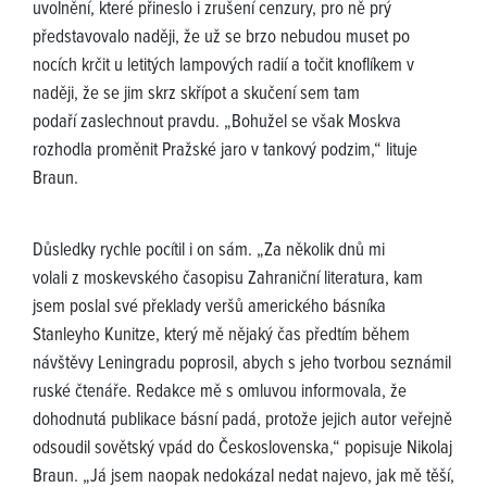
uvolnění, které přineslo i zrušení cenzury, pro ně prý
představovalo naději, že už se brzo nebudou muset po
nocích krčit u letitých lampových radií a točit knoflíkem v
naději, že se jim skrz skřípot a skučení sem tam
podaří zaslechnout pravdu. „Bohužel se však Moskva
rozhodla proměnit Pražské jaro v tankový podzim,“ lituje
Braun.
Důsledky rychle pocítil i on sám. „Za několik dnů mi
volali z moskevského časopisu Zahraniční literatura, kam
jsem poslal své překlady veršů amerického básníka
Stanleyho Kunitze, který mě nějaký čas předtím během
návštěvy Leningradu poprosil, abych s jeho tvorbou seznámil
ruské čtenáře. Redakce mě s omluvou informovala, že
dohodnutá publikace básní padá, protože jejich autor veřejně
odsoudil sovětský vpád do Československa,“ popisuje Nikolaj
Braun. „Já jsem naopak nedokázal nedat najevo, jak mě těší,