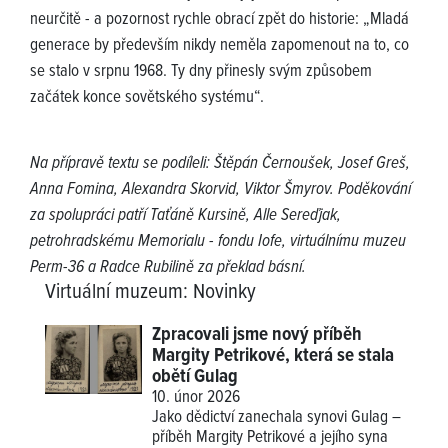
neurčitě - a pozornost rychle obrací zpět do historie: „Mladá
generace by především nikdy neměla zapomenout na to, co
se stalo v srpnu 1968. Ty dny přinesly svým způsobem
začátek konce sovětského systému“.
Na přípravě textu se podíleli: Štěpán Černoušek, Josef Greš,
Anna Fomina, Alexandra Skorvid, Viktor Šmyrov. Poděkování
za spolupráci patří Taťáně Kursině, Alle Sereďjak,
petrohradskému Memorialu - fondu Iofe, virtuálnímu muzeu
Perm-36 a Radce Rubilině za překlad básní.
Virtuální muzeum
:
Novinky
Zpracovali jsme nový příběh
Margity Petrikové, která se stala
obětí Gulag
10. únor 2026
Jako dědictví zanechala synovi Gulag –
příběh Margity Petrikové a jejího syna