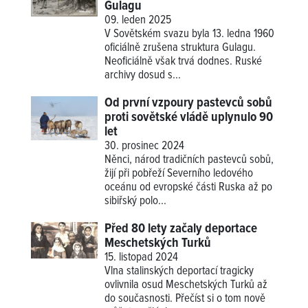
Gulagu
09. leden 2025
V Sovětském svazu byla 13. ledna 1960
oficiálně zrušena struktura Gulagu.
Neoficiálně však trvá dodnes. Ruské
archivy dosud s...
Od první vzpoury pastevců sobů
proti sovětské vládě uplynulo 90
let
30. prosinec 2024
Něnci, národ tradičních pastevců sobů,
žijí při pobřeží Severního ledového
oceánu od evropské části Ruska až po
sibiřský polo...
Před 80 lety začaly deportace
Meschetských Turků
15. listopad 2024
Vlna stalinských deportací tragicky
ovlivnila osud Meschetských Turků až
do současnosti. Přečíst si o tom nově