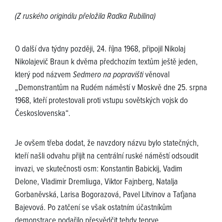
(Z ruského originálu přeložila Radka Rubilina)
O další dva týdny později, 24. října 1968, připojil Nikolaj
Nikolajevič Braun k dvěma předchozím textům ještě jeden,
který pod názvem
Sedmero na popravišti
věnoval
„Demonstrantům na Rudém náměstí v Moskvě dne 25. srpna
1968, kteří protestovali proti vstupu sovětských vojsk do
Československa“.
Je ovšem třeba dodat, že navzdory názvu bylo statečných,
kteří našli odvahu přijít na centrální ruské náměstí odsoudit
invazi, ve skutečnosti osm: Konstantin Babickij, Vadim
Delone, Vladimir Dremliuga, Viktor Fajnberg, Natalja
Gorbaněvská, Larisa Bogorazová, Pavel Litvinov a Taťjana
Bajevová. Po zatčení se však ostatním účastníkům
demonstrace podařilo přesvědčit tehdy teprve