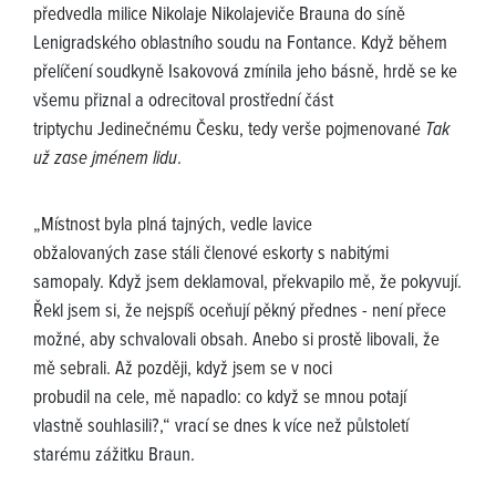
předvedla milice Nikolaje Nikolajeviče Brauna do síně
Lenigradského oblastního soudu na Fontance. Když během
přelíčení soudkyně Isakovová zmínila jeho básně, hrdě se ke
všemu přiznal a odrecitoval prostřední část
triptychu Jedinečnému Česku, tedy verše pojmenované
Tak
už zase jménem lidu
.
„Místnost byla plná tajných, vedle lavice
obžalovaných zase stáli členové eskorty s nabitými
samopaly. Když jsem deklamoval, překvapilo mě, že pokyvují.
Řekl jsem si, že nejspíš oceňují pěkný přednes - není přece
možné, aby schvalovali obsah. Anebo si prostě libovali, že
mě sebrali. Až později, když jsem se v noci
probudil na cele, mě napadlo: co když se mnou potají
vlastně souhlasili?,“ vrací se dnes k více než půlstoletí
starému zážitku Braun.