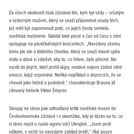
Za všech okolností však zůstával tím, kým byl vždy – sršatým
a vzdorným mužem, který se snaží připomínat osudy těch,
jež měli být zapomenuti poté, co jejich životy semlela
sovětská mašinerie. Skládá také písně a čas od času s nimi
vystupuje na písničkářských koncertech. „Navzdory všemu
tomu jde ale o klidného člověka, který se snaží mluvit spíše
málo a dává si záležet, aby to, co řekne, bylo přesné. Na
rozdíl do jiných, kteří prošli lágry, nedává najevo žádné silné
emoce, když vzpomíná. Neříká například o dozorcích, že se
chovali jako fašisti a podobně,“ charakterizuje Brauna již
citovaný historik Viktor Šmyrov.
Skoupý na slova pak odhodlaný kritik sovětské invaze do
Československa zůstává i v okamžiku, kdy je tázán na to, co
si dnes myslí o ruské agresi vůči Ukrajině. „Jsem proti
válkám, v nichž se navzájem zabíjejí bratři,“ říká pouze