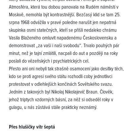
Atmosféra, která tou dobou panovala na Rudém náměstí v
Moskvě, nemohla být kontrastnější. Bezčasý klid se tam 25.
srpna 1968 odvážila v pravé poledne narušit jen nepatrná
skupinka osmi statečných, kteří se přišli nedaleko chrámu
Vasila Blaženého omluvit napadenému Československu a
demonstrovat „za vaši i naši svobodu“. Trvalo pouhých pár
minut, než je tajní zmlátili, nacpali do aut a později na roky
poslali do vězeňských i psychiatrických cel.
Přesto ani oni nebyli tak strašně osamocení jako desítky těch,
kdo se proti agresi svého státu rozhodli coby jednotlivci
protestovat v odlehlejších končinách Sovětského svazu.
Jedním z takových byl Nikolaj Nikolajevič Braun. Člověk,
jehož triptych vzdorných básní, za něž si odseděl roky v
gulagu, u nás zůstává stále prakticky neznámý.
Přes hlušičky vítr šeptá