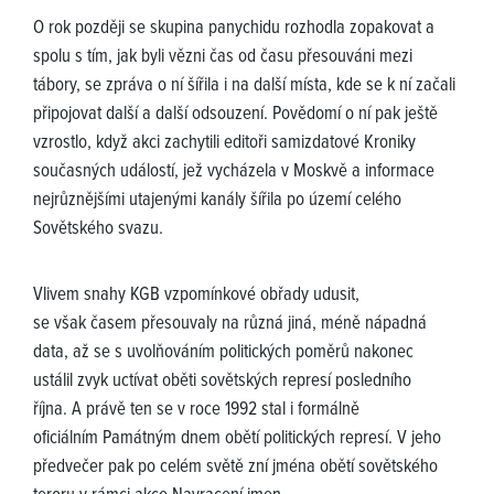
O rok později se skupina panychidu rozhodla zopakovat a
spolu s tím, jak byli vězni čas od času přesouváni mezi
tábory, se zpráva o ní šířila i na další místa, kde se k ní začali
připojovat další a další odsouzení. Povědomí o ní pak ještě
vzrostlo, když akci zachytili editoři samizdatové Kroniky
současných událostí, jež vycházela v Moskvě a informace
nejrůznějšími utajenými kanály šířila po území celého
Sovětského svazu.
Vlivem snahy KGB vzpomínkové obřady udusit,
se však časem přesouvaly na různá jiná, méně nápadná
data, až se s uvolňováním politických poměrů nakonec
ustálil zvyk uctívat oběti sovětských represí posledního
října. A právě ten se v roce 1992 stal i formálně
oficiálním Památným dnem obětí politických represí. V jeho
předvečer pak po celém světě zní jména obětí sovětského