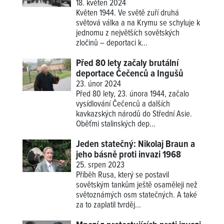
18. květen 2024
Květen 1944. Ve světě zuří druhá
světová válka a na Krymu se schyluje k
jednomu z největších sovětských
zločinů – deportaci k...
Před 80 lety začaly brutální
deportace Čečenců a Ingušů
23. únor 2024
Před 80 lety, 23. února 1944, začalo
vysídlování Čečenců a dalších
kavkazských národů do Střední Asie.
Oběťmi stalinských dep...
Jeden statečný: Nikolaj Braun a
jeho básně proti invazi 1968
25. srpen 2023
Příběh Rusa, který se postavil
sovětským tankům ještě osaměleji než
světoznámých osm statečných. A také
za to zaplatil tvrděj...