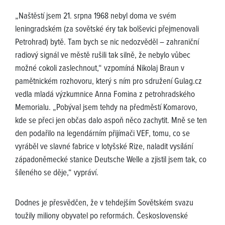
„Naštěstí jsem 21. srpna 1968 nebyl doma ve svém
leningradském (za sovětské éry tak bolševici přejmenovali
Petrohrad) bytě. Tam bych se nic nedozvěděl – zahraniční
radiový signál ve městě rušili tak silně, že nebylo vůbec
možné cokoli zaslechnout,“ vzpomíná Nikolaj Braun v
pamětnickém rozhovoru, který s ním pro sdružení Gulag.cz
vedla mladá výzkumnice Anna Fomina z petrohradského
Memorialu. „Pobýval jsem tehdy na předměstí Komarovo,
kde se přeci jen občas dalo aspoň něco zachytit. Mně se ten
den podařilo na legendárním přijímači VEF, tomu, co se
vyráběl ve slavné fabrice v lotyšské Rize, naladit vysílání
západoněmecké stanice Deutsche Welle a zjistil jsem tak, co
šíleného se děje,“ vypráví.
Dodnes je přesvědčen, že v tehdejším Sovětském svazu
toužily miliony obyvatel po reformách. Československé