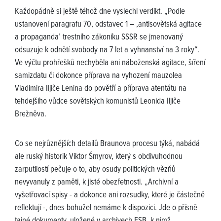
Každopádně si ještě téhož dne vyslechl verdikt. „Podle
ustanovení paragrafu 70, odstavec 1 – ,antisovětská agitace
a propaganda’ trestního zákoníku SSSR se jmenovaný
odsuzuje k odnětí svobody na 7 let a vyhnanství na 3 roky“.
Ve výčtu prohřešků nechyběla ani náboženská agitace, šíření
samizdatu či dokonce příprava na vyhození mauzolea
Vladimira Iljiče Lenina do povětří a příprava atentátu na
tehdejšího vůdce sovětských komunistů Leonida Iljiče
Brežněva.
Co se nejrůznějších detailů Braunova procesu týká, nabádá
ale ruský historik Viktor Šmyrov, který s obdivuhodnou
zarputilostí pečuje o to, aby osudy politických vězňů
nevyvanuly z paměti, k jisté obezřetnosti. „Archivní a
vyšetřovací spisy - a dokonce ani rozsudky, které je částečně
reflektují -, dnes bohužel nemáme k dispozici. Jde o přísně