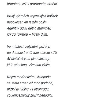
hřmotnou lež v proradném brnění.
Krutý výsměch vojenských holínek
nepokoseným letním polím.
Agenti v davu dětí a maminek
jak za raketou – hustý dým.
Ve městech zatýkání, požáry,
do demonstrantů tam zblízka střílí.
Ať hlušiček jsou plné stožáry,
já to všechno, všechno vidím.
Nejen maďarskému listopadu
se tento srpen až moc podobá,
blízký je i Říjnu v Petrohradu,
co koncentráky zrušit nehodlal.