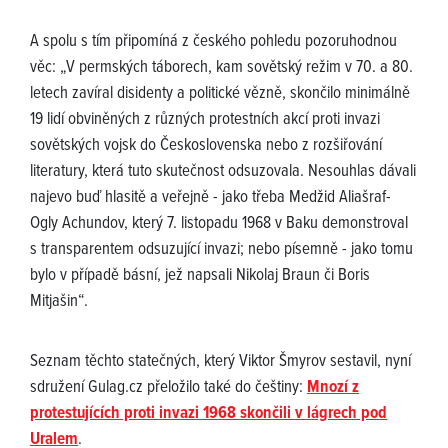
A spolu s tím připomíná z českého pohledu pozoruhodnou
věc: „V permských táborech, kam sovětský režim v 70. a 80.
letech zavíral disidenty a politické vězně, skončilo minimálně
19 lidí obviněných z různých protestních akcí proti invazi
sovětských vojsk do Československa nebo z rozšiřování
literatury, která tuto skutečnost odsuzovala. Nesouhlas dávali
najevo buď hlasitě a veřejně - jako třeba Medžid Aliašraf-
Ogly Achundov, který 7. listopadu 1968 v Baku demonstroval
s transparentem odsuzující invazi; nebo písemně - jako tomu
bylo v případě básní, jež napsali Nikolaj Braun či Boris
Mitjašin“.
Seznam těchto statečných, který Viktor Šmyrov sestavil, nyní
sdružení Gulag.cz přeložilo také do češtiny:
Mnozí z
protestujících proti invazi 1968 skončili v lágrech pod
Uralem
.