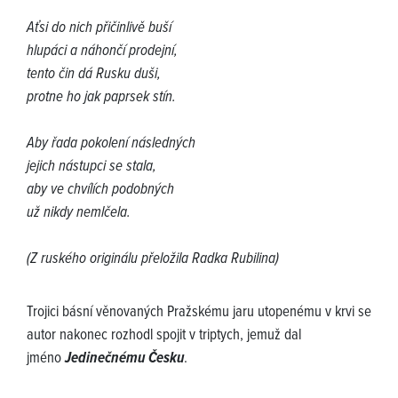
Aťsi do nich přičinlivě buší
hlupáci a náhončí prodejní,
tento čin dá Rusku duši,
protne ho jak paprsek stín.
Aby řada pokolení následných
jejich nástupci se stala,
aby ve chvílích podobných
už nikdy nemlčela.
(Z ruského originálu přeložila Radka Rubilina)
Trojici básní věnovaných Pražskému jaru utopenému v krvi se
autor nakonec rozhodl spojit v triptych, jemuž dal
jméno
Jedinečnému Česku
.