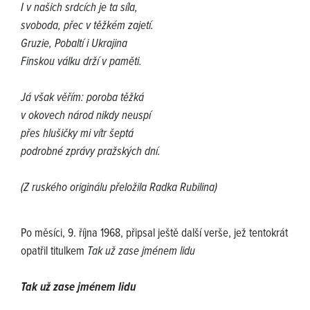
I v našich srdcích je ta síla,
svoboda, přec v těžkém zajetí.
Gruzie, Pobaltí i Ukrajina
Finskou válku drží v paměti.
Já však věřím: poroba těžká
v okovech národ nikdy neuspí
přes hlušičky mi vítr šeptá
podrobné zprávy pražských dní.
(Z ruského originálu přeložila Radka Rubilina)
Po měsíci, 9. října 1968, připsal ještě další verše, jež tentokrát
opatřil titulkem
Tak už zase jménem lidu
Tak už zase jménem lidu