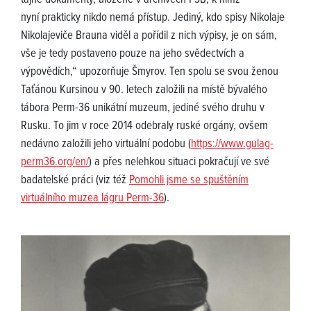
tajné dokumenty, uložené v archivech FSB, k nimž
nyní prakticky nikdo nemá přístup. Jediný, kdo spisy Nikolaje
Nikolajeviče Brauna viděl a pořídil z nich výpisy, je on sám,
vše je tedy postaveno pouze na jeho svědectvích a
výpovědích,“ upozorňuje Šmyrov. Ten spolu se svou ženou
Taťánou Kursinou v 90. letech založili na místě bývalého
tábora Perm-36 unikátní muzeum, jediné svého druhu v
Rusku. To jim v roce 2014 odebraly ruské orgány, ovšem
nedávno založili jeho virtuální podobu (
https://www.gulag-
perm36.org/en/
) a přes nelehkou situaci pokračují ve své
badatelské práci (viz též
Pomohli jsme se spuštěním
virtuálního muzea lágru Perm-36
).