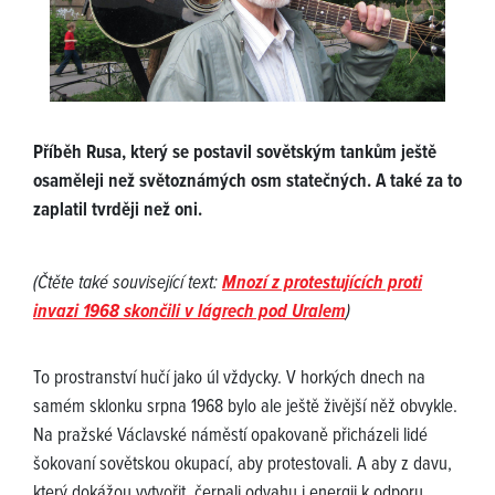
Příběh Rusa, který se postavil sovětským tankům ještě
osaměleji než světoznámých osm statečných. A také za to
zaplatil tvrději než oni.
(Čtěte také související text:
Mnozí z protestujících proti
invazi 1968 skončili v lágrech pod Uralem
)
To prostranství hučí jako úl vždycky. V horkých dnech na
samém sklonku srpna 1968 bylo ale ještě živější něž obvykle.
Na pražské Václavské náměstí opakovaně přicházeli lidé
šokovaní sovětskou okupací, aby protestovali. A aby z davu,
který dokážou vytvořit, čerpali odvahu i energii k odporu.