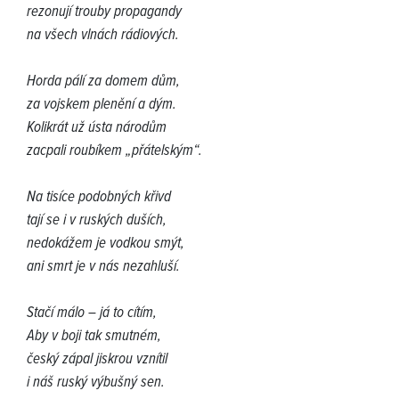
rezonují trouby propagandy
na všech vlnách rádiových.
Horda pálí za domem dům,
za vojskem plenění a dým.
Kolikrát už ústa národům
zacpali roubíkem „přátelským“.
Na tisíce podobných křivd
tají se i v ruských duších,
nedokážem je vodkou smýt,
ani smrt je v nás nezahluší.
Stačí málo – já to cítím,
Aby v boji tak smutném,
český zápal jiskrou vznítil
i náš ruský výbušný sen.