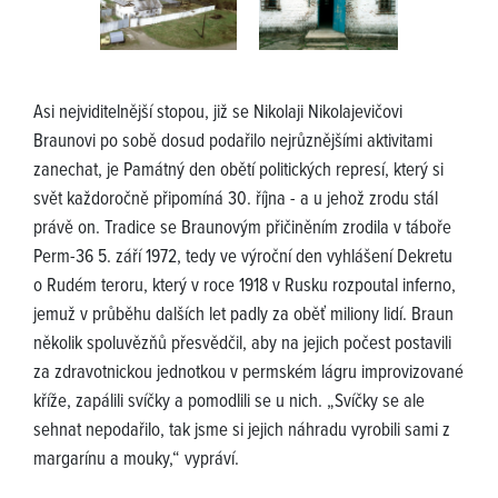
Asi nejviditelnější stopou, již se Nikolaji Nikolajevičovi
Braunovi po sobě dosud podařilo nejrůznějšími aktivitami
zanechat, je Památný den obětí politických represí, který si
svět každoročně připomíná 30. října - a u jehož zrodu stál
právě on. Tradice se Braunovým přičiněním zrodila v táboře
Perm-36 5. září 1972, tedy ve výroční den vyhlášení Dekretu
o Rudém teroru, který v roce 1918 v Rusku rozpoutal inferno,
jemuž v průběhu dalších let padly za oběť miliony lidí. Braun
několik spoluvězňů přesvědčil, aby na jejich počest postavili
za zdravotnickou jednotkou v permském lágru improvizované
kříže, zapálili svíčky a pomodlili se u nich. „Svíčky se ale
sehnat nepodařilo, tak jsme si jejich náhradu vyrobili sami z
margarínu a mouky,“ vypráví.