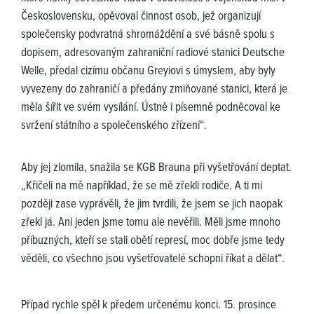
Československu, opěvoval činnost osob, jež organizují
společensky podvratná shromáždění a své básně spolu s
dopisem, adresovaným zahraniční radiové stanici Deutsche
Welle, předal cizímu občanu Greyiovi s úmyslem, aby byly
vyvezeny do zahraničí a předány zmiňované stanici, která je
měla šířit ve svém vysílání. Ústně i písemně podněcoval ke
svržení státního a společenského zřízení“.
Aby jej zlomila, snažila se KGB Brauna při vyšetřování deptat.
„Křičeli na mě například, že se mě zřekli rodiče. A ti mi
později zase vyprávěli, že jim tvrdili, že jsem se jich naopak
zřekl já. Ani jeden jsme tomu ale nevěřili. Měli jsme mnoho
příbuzných, kteří se stali obětí represí, moc dobře jsme tedy
věděli, co všechno jsou vyšetřovatelé schopni říkat a dělat“.
Případ rychle spěl k předem určenému konci. 15. prosince