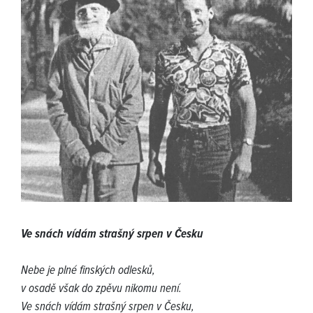
Ve snách vídám strašný srpen v Česku
Nebe je plné finských odlesků,
v osadě však do zpěvu nikomu není.
Ve snách vídám strašný srpen v Česku,