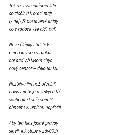
Tak už zase jménem lidu
se zločinci k práci mají,
ty nejvýš postavené hnidy,
co s radostí vše ničí, pálí.
Nové články chrlí tisk
a nad každou stránkou
bdí nad výskytem chyb
nový cenzor – dělo tanku.
Nezbývá jim než přeplnit
noviny nábojem velkých lží,
svobodu zkouší přinutit
ohnout se, umlčet, nepřežít.
Aby ten hlas jasné pravdy
skryli, jak stopy v závějích,