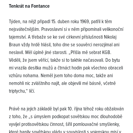
Tenkrát na Fontance
Týden, na nějž připadl 15. duben roku 1969, patřil k těm
nejsvátečnějším. Pravoslavní si v něm připomínali velikonoční
tajemství. A třebaže se ke své církevní příslušnosti Nikolaj
Braun vždy hrdě hlásil, toho dne se souvěrci nerozjímal ani
neslavil. Měl úplně jiné starosti. „Přišla mě sebrat KGB.
Věděli, že jsem věřící, takže si to takhle načasovali. Do bytu
mi vrazila desítka mužů a čtrnáct hodin pak všechno obraceli
vzhůru nohama. Neměl jsem toho doma moc, takže ani
nemohli nic zvláštního najít, ale objevili mé básně, včetně
triptychu,“ líčí.
Právě na jejich základě byl pak 10. října téhož roku obžalován
z toho, že „s úmyslem podkopat sovětskou moc dlouhodobě
vyvíjel protisovětskou činnost, šířil pomlouvačné smyšlenky,
které hanily sovětskou vládu v souvislosti s vojenskou misí v