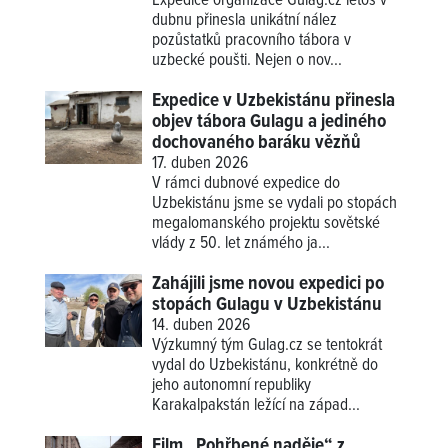
Expedice organizace Gulag.cz letos v
dubnu přinesla unikátní nález
pozůstatků pracovního tábora v
uzbecké poušti. Nejen o nov...
Expedice v Uzbekistánu přinesla
objev tábora Gulagu a jediného
dochovaného baráku vězňů
17. duben 2026
V rámci dubnové expedice do
Uzbekistánu jsme se vydali po stopách
megalomanského projektu sovětské
vlády z 50. let známého ja...
Zahájili jsme novou expedici po
stopách Gulagu v Uzbekistánu
14. duben 2026
Výzkumný tým Gulag.cz se tentokrát
vydal do Uzbekistánu, konkrétně do
jeho autonomní republiky
Karakalpakstán ležící na západ...
Film „Pohřbené naděje“ z