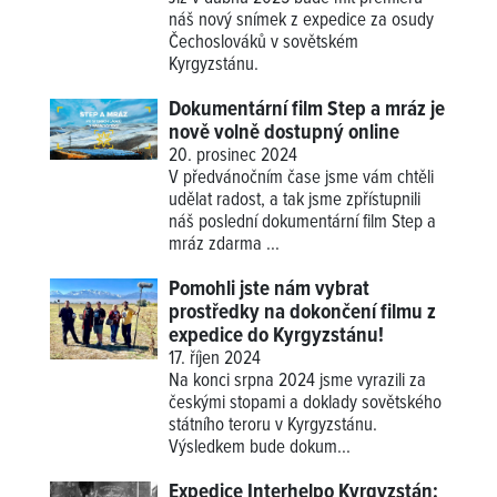
náš nový snímek z expedice za osudy
Čechoslováků v sovětském
Kyrgyzstánu.
Dokumentární film Step a mráz je
nově volně dostupný online
20. prosinec 2024
V předvánočním čase jsme vám chtěli
udělat radost, a tak jsme zpřístupnili
náš poslední dokumentární film Step a
mráz zdarma ...
Pomohli jste nám vybrat
prostředky na dokončení filmu z
expedice do Kyrgyzstánu!
17. říjen 2024
Na konci srpna 2024 jsme vyrazili za
českými stopami a doklady sovětského
státního teroru v Kyrgyzstánu.
Výsledkem bude dokum...
Expedice Interhelpo Kyrgyzstán: