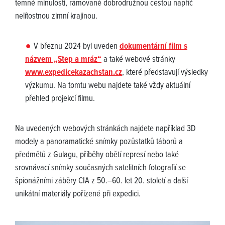
temné minulosti, rámované dobrodružnou cestou napříč
nelítostnou zimní krajinou.
V březnu 2024 byl uveden
dokumentární film s
názvem „Step a mráz“
a také webové stránky
www.expedicekazachstan.cz
, které představují výsledky
výzkumu. Na tomtu webu najdete také vždy aktuální
přehled projekcí filmu.
Na uvedených webových stránkách najdete například 3D
modely a panoramatické snímky pozůstatků táborů a
předmětů z Gulagu, příběhy obětí represí nebo také
srovnávací snímky současných satelitních fotografií se
špionážními záběry CIA z 50.–60. let 20. století a další
unikátní materiály pořízené při expedici.