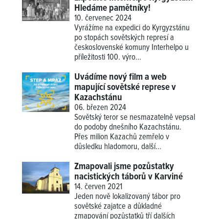
Hledáme pamětníky!
10. červenec 2024
Vyrážíme na expedici do Kyrgyzstánu
po stopách sovětských represí a
československé komuny Interhelpo u
příležitosti 100. výro...
Uvádíme nový film a web
mapující sovětské represe v
Kazachstánu
06. březen 2024
Sovětský teror se nesmazatelně vepsal
do podoby dnešního Kazachstánu.
Přes milion Kazachů zemřelo v
důsledku hladomoru, další...
Zmapovali jsme pozůstatky
nacistických táborů v Karviné
14. červen 2021
Jeden nově lokalizovaný tábor pro
sovětské zajatce a důkladné
zmapování pozůstatků tří dalších