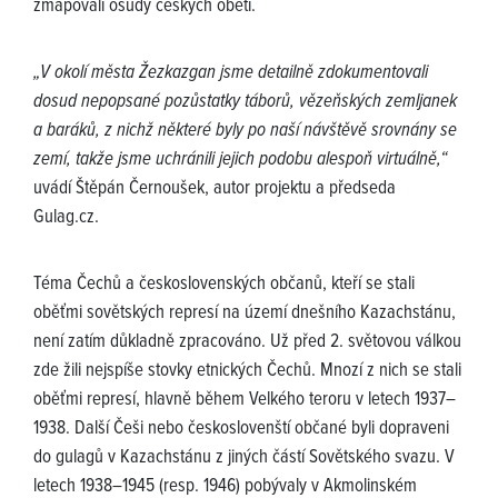
zmapovali osudy českých obětí.
„V okolí města Žezkazgan jsme detailně zdokumentovali
dosud nepopsané pozůstatky táborů, vězeňských zemljanek
a baráků, z nichž některé byly po naší návštěvě srovnány se
zemí, takže jsme uchránili jejich podobu alespoň virtuálně,“
uvádí Štěpán Černoušek, autor projektu a předseda
Gulag.cz.
Téma Čechů a československých občanů, kteří se stali
oběťmi sovětských represí na území dnešního Kazachstánu,
není zatím důkladně zpracováno. Už před 2. světovou válkou
zde žili nejspíše stovky etnických Čechů. Mnozí z nich se stali
oběťmi represí, hlavně během Velkého teroru v letech 1937–
1938. Další Češi nebo českoslovenští občané byli dopraveni
do gulagů v Kazachstánu z jiných částí Sovětského svazu. V
letech 1938–1945 (resp. 1946) pobývaly v Akmolinském