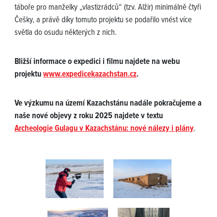
táboře pro manželky „vlastizrádců“ (tzv. Alžir) minimálně čtyři
Češky, a právě díky tomuto projektu se podařilo vnést více
světla do osudu některých z nich.
Bližší informace o expedici i filmu najdete na webu
projektu
www.expedicekazachstan.cz
.
Ve výzkumu na území Kazachstánu nadále pokračujeme a
naše nové objevy z roku 2025 najdete v textu
Archeologie Gulagu v Kazachstánu: nové nálezy i plány
.