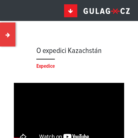
O expedici Kazachstán
Expedice