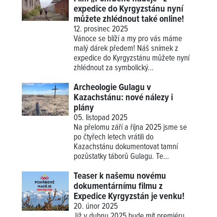
expedice do Kyrgyzstánu nyní
můžete zhlédnout také online!
12. prosinec 2025
Vánoce se blíží a my pro vás máme
malý dárek předem! Náš snímek z
expedice do Kyrgyzstánu můžete nyní
zhlédnout za symbolický...
Archeologie Gulagu v
Kazachstánu: nové nálezy i
plány
05. listopad 2025
Na přelomu září a října 2025 jsme se
po čtyřech letech vrátili do
Kazachstánu dokumentovat tamní
pozůstatky táborů Gulagu. Te...
Teaser k našemu novému
dokumentárnímu filmu z
Expedice Kyrgyzstán je venku!
20. únor 2025
Již v dubnu 2025 bude mít premiéru