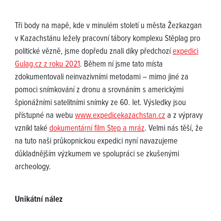
Tři body na mapě, kde v minulém století u města Žezkazgan
v Kazachstánu ležely pracovní tábory komplexu Stěplag pro
politické vězně, jsme dopředu znali díky předchozí
expedici
Gulag.cz z roku 2021
. Během ní jsme tato místa
zdokumentovali neinvazivními metodami – mimo jiné za
pomoci snímkování z dronu a srovnáním s americkými
špionážními satelitními snímky ze 60. let. Výsledky jsou
přístupné na webu
www.expedicekazachstan.cz
a z výpravy
vznikl také
dokumentární film Step a mráz
. Velmi nás těší, že
na tuto naši průkopnickou expedici nyní navazujeme
důkladnějším výzkumem ve spolupráci se zkušenými
archeology.
Unikátní nález