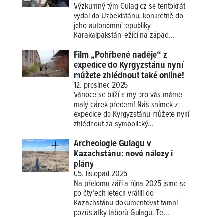
Výzkumný tým Gulag.cz se tentokrát
vydal do Uzbekistánu, konkrétně do
jeho autonomní republiky
Karakalpakstán ležící na západ...
Film „Pohřbené naděje“ z
expedice do Kyrgyzstánu nyní
můžete zhlédnout také online!
12. prosinec 2025
Vánoce se blíží a my pro vás máme
malý dárek předem! Náš snímek z
expedice do Kyrgyzstánu můžete nyní
zhlédnout za symbolický...
Archeologie Gulagu v
Kazachstánu: nové nálezy i
plány
05. listopad 2025
Na přelomu září a října 2025 jsme se
po čtyřech letech vrátili do
Kazachstánu dokumentovat tamní
pozůstatky táborů Gulagu. Te...