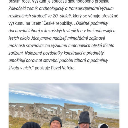
příštím roce. Výzkum je součástí dlouhodobého projektu
Zdivočelá země: archeologický a transdisciplinární výzkum
resilienčních strategií ve 20. století
, který se věnuje převážně
výzkumu na území České republiky.
„Odlišné podmínky
dochování táborů v kazašských stepích a v krušnohorských
lesích okolo Jáchymova nabízejí mimořádně zajímavé
možnosti srovnávacího výzkumu materiálních otisků těchto
zařízení. Nalezené pozůstatky konstrukcí a předměty
umožňují porovnat stavební podobu táborů a podmínky
života v nich,“
popisuje Pavel Vařeka.