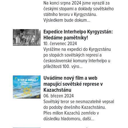
Na konci srpna 2024 jsme vyrazili za
českými stopami a doklady sovětského
státního teroru v Kyrgyzstánu.
Výsledkem bude dokum...
Expedice Interhelpo Kyrgyzstán:
Hledáme pamětníky!
10. červenec 2024
Vyrážíme na expedici do Kyrgyzstánu
po stopách sovětských represí a
československé komuny Interhelpo u
příležitosti 100. výro...
Uvádíme nový film a web
mapující sovětské represe v
Kazachstánu
06. březen 2024
Sovětský teror se nesmazatelně vepsal
do podoby dnešního Kazachstánu.
Přes milion Kazachů zemřelo v
důsledku hladomoru, další...