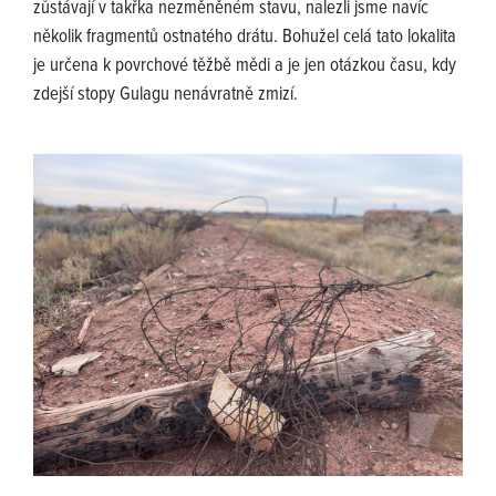
zůstávají v takřka nezměněném stavu, nalezli jsme navíc
několik fragmentů ostnatého drátu. Bohužel celá tato lokalita
je určena k povrchové těžbě mědi a je jen otázkou času, kdy
zdejší stopy Gulagu nenávratně zmizí.