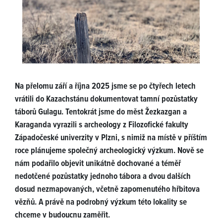
Na přelomu září a října 2025 jsme se po čtyřech letech
vrátili do Kazachstánu dokumentovat tamní pozůstatky
táborů Gulagu. Tentokrát jsme do měst Žezkazgan a
Karaganda vyrazili s archeology z Filozofické fakulty
Západočeské univerzity v Plzni, s nimiž na místě v příštím
roce plánujeme společný archeologický výzkum. Nově se
nám podařilo objevit unikátně dochované a téměř
nedotčené pozůstatky jednoho tábora a dvou dalších
dosud nezmapovaných, včetně zapomenutého hřbitova
vězňů. A právě na podrobný výzkum této lokality se
chceme v budoucnu zaměřit.