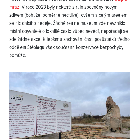
mráz
. V roce 2023 byly některé z ruin zpevněny novým
zdivem (bohužel poměrně necitlivě), ovšem s celým areálem
se nic dalšího neděje. Žádné reálné muzeum zde nevzniklo,
místní obyvatelé o lokalitě často vůbec nevědí, nepořádají se
zde žádné akce. K lepšímu zachování části pozůstatků třetího
oddělení Stěplagu však současná konzervace bezpochyby
pomůže.