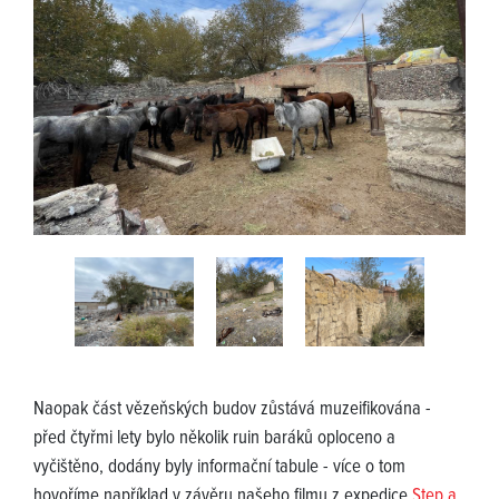
Naopak část vězeňských budov zůstává muzeifikována -
před čtyřmi lety bylo několik ruin baráků oploceno a
vyčištěno, dodány byly informační tabule - více o tom
hovoříme například v závěru našeho filmu z expedice
Step a