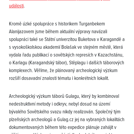
události
.
Kromě úzké spolupráce s historikem Turganbekem
Alanijazovem jsme během aktuální výpravy navázali
spolupráci také se Státní univerzitou Buketova v Karagandě a
s vysokoškolskou akademií Bolašak ve stejném městě, která
vydala řadu publikací o sovětských represích v Kazachstánu,
o Karlagu (Karagandský tábor), Stěplagu i dalších táborových
komplexech. Věříme, že plánovaný archeologický výzkum
rozšíří dosavadní znalosti tématu i konkrétních lokalit.
Archeologický výzkum táborů Gulagu, který by kombinoval
nedestruktivní metody i odkryv, nebyl dosud na území
bývalého Sovětského svazu nikdy realizován. Společný tým
plzeňských archeologů a Gulag.cz jej na vybraných lokalitách
dokumentovaných během této expedice plánuje zahájit v