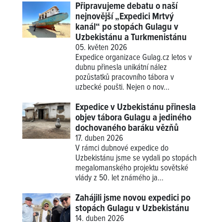
Připravujeme debatu o naší
nejnovější „Expedici Mrtvý
kanál“ po stopách Gulagu v
Uzbekistánu a Turkmenistánu
05. květen 2026
Expedice organizace Gulag.cz letos v
dubnu přinesla unikátní nález
pozůstatků pracovního tábora v
uzbecké poušti. Nejen o nov...
Expedice v Uzbekistánu přinesla
objev tábora Gulagu a jediného
dochovaného baráku vězňů
17. duben 2026
V rámci dubnové expedice do
Uzbekistánu jsme se vydali po stopách
megalomanského projektu sovětské
vlády z 50. let známého ja...
Zahájili jsme novou expedici po
stopách Gulagu v Uzbekistánu
14. duben 2026