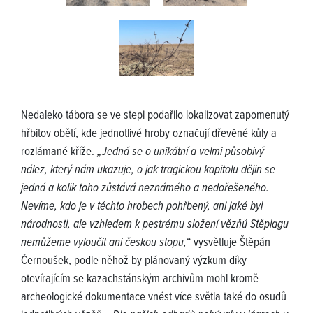
Nedaleko tábora se ve stepi podařilo lokalizovat zapomenutý
hřbitov obětí, kde jednotlivé hroby označují dřevěné kůly a
rozlámané kříže.
„Jedná se o unikátní a velmi působivý
nález, který nám ukazuje, o jak tragickou kapitolu dějin se
jedná a kolik toho zůstává neznámého a nedořešeného.
Nevíme, kdo je v těchto hrobech pohřbený, ani jaké byl
národnosti, ale vzhledem k pestrému složení vězňů Stěplagu
nemůžeme vyloučit ani českou stopu,“
vysvětluje Štěpán
Černoušek, podle něhož by plánovaný výzkum díky
otevírajícím se kazachstánským archivům mohl kromě
archeologické dokumentace vnést více světla také do osudů