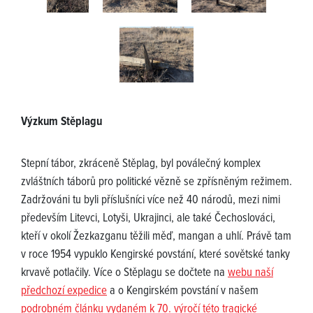
Výzkum Stěplagu
Stepní tábor, zkráceně Stěplag, byl poválečný komplex
zvláštních táborů pro politické vězně se zpřísněným režimem.
Zadržováni tu byli příslušníci více než 40 národů, mezi nimi
především Litevci, Lotyši, Ukrajinci, ale také Čechoslováci,
kteří v okolí Žezkazganu těžili měď, mangan a uhlí. Právě tam
v roce 1954 vypuklo Kengirské povstání, které sovětské tanky
krvavě potlačily. Více o Stěplagu se dočtete na
webu naší
předchozí expedice
a o Kengirském povstání v našem
podrobném článku vydaném k 70. výročí této tragické