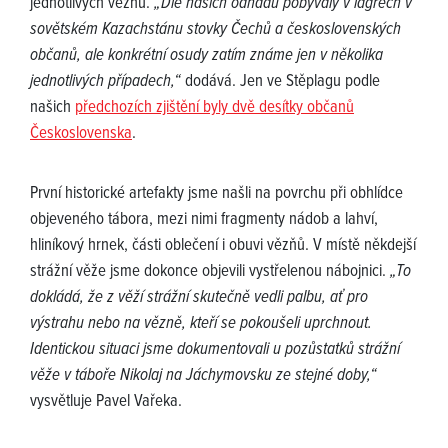
jednotlivých vězňů.
„Dle našich odhadů pobývaly v lágrech v
sovětském Kazachstánu stovky Čechů a československých
občanů, ale konkrétní osudy zatím známe jen v několika
jednotlivých případech,“
dodává. Jen ve Stěplagu podle
našich
předchozích zjištění byly dvě desítky občanů
Československa
.
První historické artefakty jsme našli na povrchu při obhlídce
objeveného tábora, mezi nimi fragmenty nádob a lahví,
hliníkový hrnek, části oblečení i obuvi vězňů. V místě někdejší
strážní věže jsme dokonce objevili vystřelenou nábojnici.
„To
dokládá, že z věží strážní skutečně vedli palbu, ať pro
výstrahu nebo na vězně, kteří se pokoušeli uprchnout.
Identickou situaci jsme dokumentovali u pozůstatků strážní
věže v táboře Nikolaj na Jáchymovsku ze stejné doby,“
vysvětluje Pavel Vařeka.