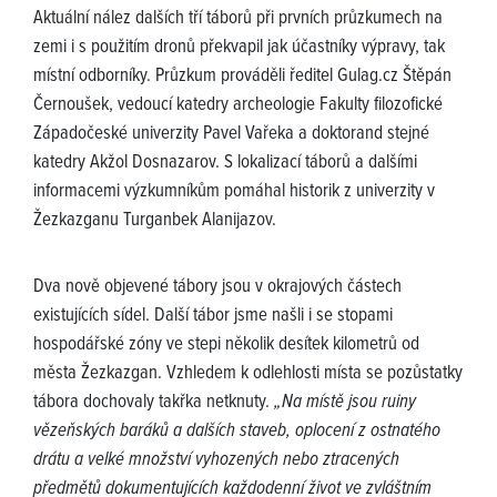
Aktuální nález dalších tří táborů při prvních průzkumech na
zemi i s použitím dronů překvapil jak účastníky výpravy, tak
místní odborníky. Průzkum prováděli ředitel Gulag.cz Štěpán
Černoušek, vedoucí katedry archeologie Fakulty filozofické
Západočeské univerzity Pavel Vařeka a doktorand stejné
katedry Akžol Dosnazarov. S lokalizací táborů a dalšími
informacemi výzkumníkům pomáhal historik z univerzity v
Žezkazganu Turganbek Alanijazov.
Dva nově objevené tábory jsou v okrajových částech
existujících sídel. Další tábor jsme našli i se stopami
hospodářské zóny ve stepi několik desítek kilometrů od
města Žezkazgan. Vzhledem k odlehlosti místa se pozůstatky
tábora dochovaly takřka netknuty.
„Na místě jsou ruiny
vězeňských baráků a dalších staveb, oplocení z ostnatého
drátu a velké množství vyhozených nebo ztracených
předmětů dokumentujících každodenní život ve zvláštním