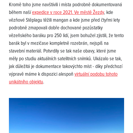
Kromě toho jsme navštívili i místa podrobně dokumentovaná
během naší
expedice v roce 2021. Ve městě Žezdy
, kde
vězňové Stěplagu těžili mangan a kde jsme před čtyřmi lety
podrobně zmapovali dobře dochované pozůstatky
vězeňského baráku pro 250 lidí, jsem bohužel zjistili, že tento
barák byl v mezičase kompletně rozebrán, nejspíš na
stavební materiál. Potvrdily se tak naše obavy, které jsme
měly po studiu aktuálních satelitních snímků. Ukázalo se tak,
jak důležitá je dokumentace takovýchto míst - díky předchozí
výpravě máme k dispozici alespoň
virtuální podobu tohoto
unikátního objektu
.