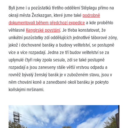
Byli jsme i u pozůstatků třetího oddělení Stěplagu přímo na
okraji města Žezkazgan, které jsme také
podrobně
dokumentovali během předchozí expedice
a kde proběhlo
věhlasné
Kengirské povstání
. Je třeba konstatovat, že
unikátní pozůstatky zdí oddělujících jednotlivé táborové zóny,
jakož i dochované baráky a budovy velitelství, se postupně
více a více rozpadají. Jedna ze tří budov velitelství se za
uplynulé čtyři roky zpola sesula, zdi se také postupně
rozpadají a jsou zaneseny stále větší vrstvou odpadu a
rovněž bývalý ženský barák je v zuboženém stavu, jsou v
něm chováni koně a zanedbané okolí baráku je pokryto
koňskými mršinami.