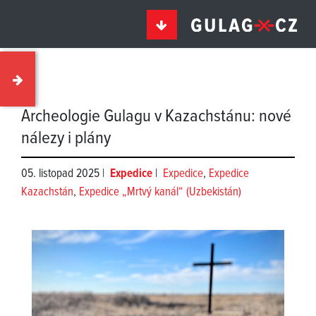
Archeologie Gulagu v Kazachstánu: nové
nálezy i plány
05. listopad 2025 |
Expedice
|
Expedice
,
Expedice
Kazachstán
,
Expedice „Mrtvý kanál“ (Uzbekistán)