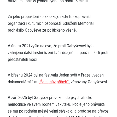
mluvit telefonicky jednou týdně po dobu 15 minut.
Za jeho propuštění se zasazuje řada lidskoprávních
organizací i kulturních osobností. Sdružení Memorial
prohlásilo Gabyševa za politického vězně.
V únoru 2021 vyšlo najevo, že proti Gabyševovi bylo
zahájeno další trestní řízení kvůli údajnému použití násilí proti
představiteli moci.
V březnu 2024 byl na festivalu Jeden svět v Praze uveden
dokumentární film
„Šamanův příběh“
, věnovaný Gabyševovi.
V září 2025 byl Gabyšev převezen do psychiatrické
nemocnice ve svém rodném Jakutsku. Podle jeho právníka
se mu po rodném městě velmi stýskalo, a proto se na převoz