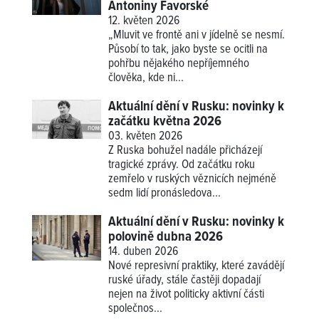
Antoniny Favorské
12. květen 2026
„Mluvit ve frontě ani v jídelně se nesmí.
Působí to tak, jako byste se ocitli na
pohřbu nějakého nepříjemného
člověka, kde ni...
Aktuální dění v Rusku: novinky k
začátku května 2026
03. květen 2026
Z Ruska bohužel nadále přicházejí
tragické zprávy. Od začátku roku
zemřelo v ruských věznicích nejméně
sedm lidí pronásledova...
Aktuální dění v Rusku: novinky k
polovině dubna 2026
14. duben 2026
Nové represivní praktiky, které zavádějí
ruské úřady, stále častěji dopadají
nejen na život politicky aktivní části
společnos...