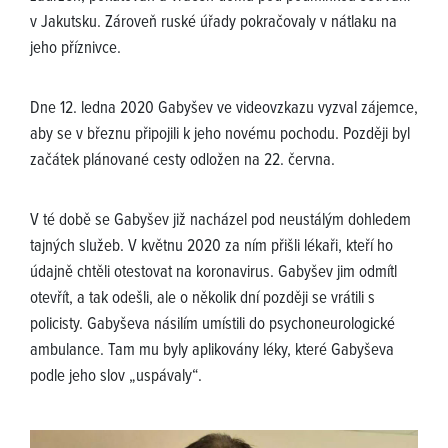
v Jakutsku. Zároveň ruské úřady pokračovaly v nátlaku na
jeho příznivce.
Dne 12. ledna 2020 Gabyšev ve videovzkazu vyzval zájemce,
aby se v březnu připojili k jeho novému pochodu. Později byl
začátek plánované cesty odložen na 22. června.
V té době se Gabyšev již nacházel pod neustálým dohledem
tajných služeb. V květnu 2020 za ním přišli lékaři, kteří ho
údajně chtěli otestovat na koronavirus. Gabyšev jim odmítl
otevřít, a tak odešli, ale o několik dní později se vrátili s
policisty. Gabyševa násilím umístili do psychoneurologické
ambulance. Tam mu byly aplikovány léky, které Gabyševa
podle jeho slov „uspávaly“.