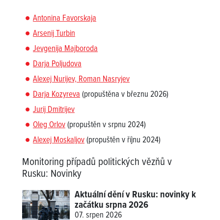
Antonina Favorskaja
Arsenij Turbin
Jevgenija Majboroda
Darja Poljudova
Alexej Nurijev, Roman Nasryjev
Darja Kozyreva
(propuštěna v březnu 2026)
Jurij Dmitrijev
Oleg Orlov
(propuštěn v srpnu 2024)
Alexej Moskaljov
(propuštěn v říjnu 2024)
Monitoring případů politických vězňů v
Rusku
:
Novinky
Aktuální dění v Rusku: novinky k
začátku srpna 2026
07. srpen 2026