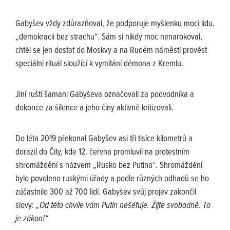
Gabyšev vždy zdůrazňoval, že podporuje myšlenku moci lidu,
„demokracii bez strachu“. Sám si nikdy moc nenarokoval,
chtěl se jen dostat do Moskvy a na Rudém náměstí provést
speciální rituál sloužící k vymítání démona z Kremlu.
Jiní ruští šamani Gabyševa označovali za podvodníka a
dokonce za šílence a jeho činy aktivně kritizovali.
Do léta 2019 překonal Gabyšev asi tři tisíce kilometrů a
dorazil do Čity, kde 12. června promluvil na protestním
shromáždění s názvem „Rusko bez Putina“. Shromáždění
bylo povoleno ruskými úřady a podle různých odhadů se ho
zúčastnilo 300 až 700 lidí. Gabyšev svůj projev zakončil
slovy:
„Od této chvíle vám Putin nešéfuje. Žijte svobodně. To
je zákon!“