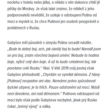
noclehu v hotelu nebo jídla), a někdo s ním dokonce chtěl jít
pěšky do Moskvy. Je však také známo, že někteří z jeho
podporovatelů nevěděli, že usiluje o odstoupení Putina od
moci a mysleli si, že chce Putinovi jen osobně povyprávět o
problémech v Rusku.
Gabyšev měl původně v úmyslu Putina sesadit násilím.
„Bude to dobrý boj, ach, jak skvělý boj to bude! Narodil jsem
se pro boj, znám všechna bojová umění. Nebude to hodina
boje, nýbrž celý den boje. A až to bude celodenní boj, tak
povstane celé Rusko,“
říkal. V létě 2019 svůj postoj však
Gabyšev přehodnotil:
„Chystám se vymítat démona. Z hlavy
[Putinovi] nespadne ani vlas. Nemáme právo způsobovat
fyzické utrpení, je to hřích. Pouze odstranění od moci. Násilí
není dovoleno, ani nad démonem.“
Putinovo odstoupení od
moci bylo však podle Gabyševa nezbytné, jinak prý Rusko
čekal „temný vývoj“ a válka.