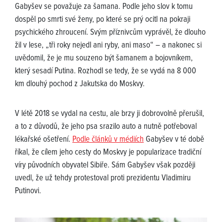
Gabyšev se považuje za šamana. Podle jeho slov k tomu
dospěl po smrti své ženy, po které se prý ocitl na pokraji
psychického zhroucení. Svým příznivcům vyprávěl, že dlouho
žil v lese, „tři roky nejedl ani ryby, ani maso“ – a nakonec si
uvědomil, že je mu souzeno být šamanem a bojovníkem,
který sesadí Putina. Rozhodl se tedy, že se vydá na 8 000
km dlouhý pochod z Jakutska do Moskvy.
V létě 2018 se vydal na cestu, ale brzy ji dobrovolně přerušil,
a to z důvodů, že jeho psa srazilo auto a nutně potřeboval
lékařské ošetření.
Podle článků v médiích
Gabyšev v té době
říkal, že cílem jeho cesty do Moskvy je popularizace tradiční
víry původních obyvatel Sibiře. Sám Gabyšev však později
uvedl, že už tehdy protestoval proti prezidentu Vladimiru
Putinovi.