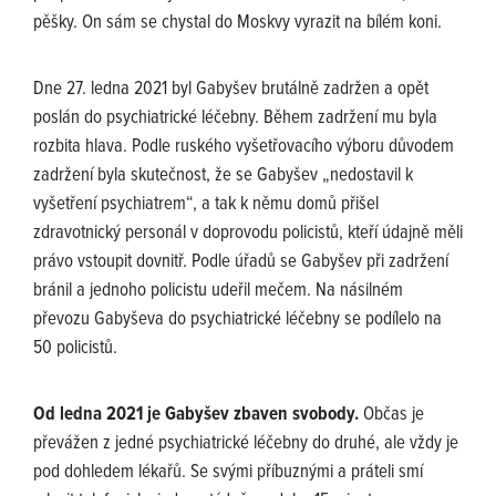
pěšky. On sám se chystal do Moskvy vyrazit na bílém koni.
Dne 27. ledna 2021 byl Gabyšev brutálně zadržen a opět
poslán do psychiatrické léčebny. Během zadržení mu byla
rozbita hlava. Podle ruského vyšetřovacího výboru důvodem
zadržení byla skutečnost, že se Gabyšev „nedostavil k
vyšetření psychiatrem“, a tak k němu domů přišel
zdravotnický personál v doprovodu policistů, kteří údajně měli
právo vstoupit dovnitř. Podle úřadů se Gabyšev při zadržení
bránil a jednoho policistu udeřil mečem. Na násilném
převozu Gabyševa do psychiatrické léčebny se podílelo na
50 policistů.
Od ledna 2021 je Gabyšev zbaven svobody.
Občas je
převážen z jedné psychiatrické léčebny do druhé, ale vždy je
pod dohledem lékařů. Se svými příbuznými a práteli smí