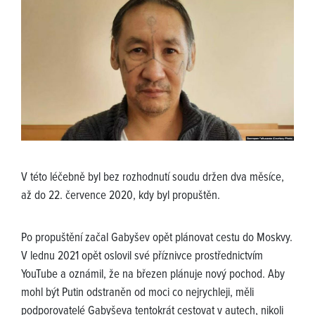
V této léčebně byl bez rozhodnutí soudu držen dva měsíce,
až do 22. července 2020, kdy byl propuštěn.
Po propuštění začal Gabyšev opět plánovat cestu do Moskvy.
V lednu 2021 opět oslovil své příznivce prostřednictvím
YouTube a oznámil, že na březen plánuje nový pochod. Aby
mohl být Putin odstraněn od moci co nejrychleji, měli
podporovatelé Gabyševa tentokrát cestovat v autech, nikoli