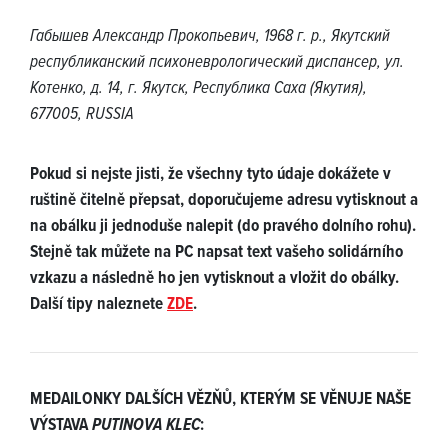
Габышев Александр Прокопьевич, 1968 г. р., Якутский
республиканский психоневрологический диспансер, ул.
Котенко, д. 14, г. Якутск, Республика Саха (Якутия),
677005, RUSSIA
Pokud si nejste jisti, že všechny tyto údaje dokážete v
ruštině čitelně přepsat, doporučujeme adresu vytisknout a
na obálku ji jednoduše nalepit (do pravého dolního rohu).
Stejně tak můžete na PC napsat text vašeho solidárního
vzkazu a následně ho jen vytisknout a vložit do obálky.
Další tipy naleznete
ZDE
.
MEDAILONKY DALŠÍCH VĚZŇŮ, KTERÝM SE VĚNUJE NAŠE
VÝSTAVA
PUTINOVA KLEC
: