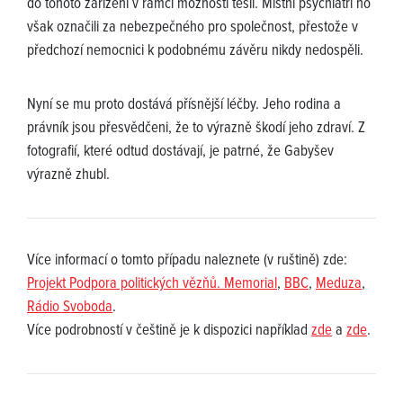
do tohoto zařízení v rámci možností těšil. Místní psychiatři ho
však označili za nebezpečného pro společnost, přestože v
předchozí nemocnici k podobnému závěru nikdy nedospěli.
Nyní se mu proto dostává přísnější léčby. Jeho rodina a
právník jsou přesvědčeni, že to výrazně škodí jeho zdraví. Z
fotografií, které odtud dostávají, je patrné, že Gabyšev
výrazně zhubl.
Více informací o tomto případu naleznete (v ruštině) zde:
Projekt Podpora politických vězňů. Memorial
,
BBC
,
Meduza
,
Rádio Svoboda
.
Více podrobností v češtině je k dispozici například
zde
a
zde
.