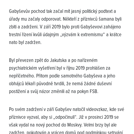
Gabyševův pochod tak začal mít jasný politický podtext a
úřady mu začaly odporovat. Někteří z příznivců šamana byli
zbiti a zadrženi. V září 2019 bylo proti Gabyševovi zahájeno
trestní řízení kvůli údajným „výzvám k extremismu“ a krátce
nato byl zadržen.
Byl převezen zpět do Jakutska a po nařízeném
psychiatrickém vyšetření byl v říjnu 2019 prohlášen za
nepříčetného. Přitom podle samotného Gabyševa a jeho
obhájců lékaři původně tvrdili, že nemá žádné duševní
postižení a svůj názor změnili až na pokyn FSB.
Po svém zadržení v září Gabyšev natočil videovzkaz, kde své
příznivce vyzval, aby si „odpočinuli“. Již v prosinci 2019 se
však vydal na nový pochod do Moskvy. Velmi brzy byl ale
zadržen, pokutován a vrácen domů pod podmínkou setrvání