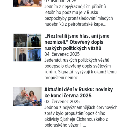
07. listopad 2025
Jedním z nejvýraznějších příběhů
letošního podzimu je v Rusku
bezpochyby pronásledování mladých
hudebníků z petrohradské kape...
„Neztratili jsme hlas, ani jsme
nezmizeli.“ Otevřený dopis
ruských politických vězňů
04. červenec 2025
Jedenáct ruských politických vězňů
podepsalo otevřený dopis světovým
lídrům. Signatáři vyzývají k okamžitému
propuštění nemoc...
Aktuální dění v Rusku: novinky
ke konci června 2025
03. červenec 2025
Jednou z nejvýznamnějších červnových
zpráv bylo propuštění opozičního
aktivisty Sjarheje Cichanouského z
běloruského vězení. ...