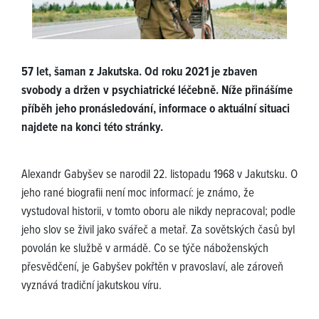
57 let, šaman z Jakutska. Od roku 2021 je zbaven
svobody a držen v psychiatrické léčebně. Níže přinášíme
příběh jeho pronásledování, informace o aktuální situaci
najdete na konci této stránky.
Alexandr Gabyšev se narodil 22. listopadu 1968 v Jakutsku. O
jeho rané biografii není moc informací: je známo, že
vystudoval historii, v tomto oboru ale nikdy nepracoval; podle
jeho slov se živil jako svářeč a metař. Za sovětských časů byl
povolán ke službě v armádě. Co se týče náboženských
přesvědčení, je Gabyšev pokřtěn v pravoslaví, ale zároveň
vyznává tradiční jakutskou víru.