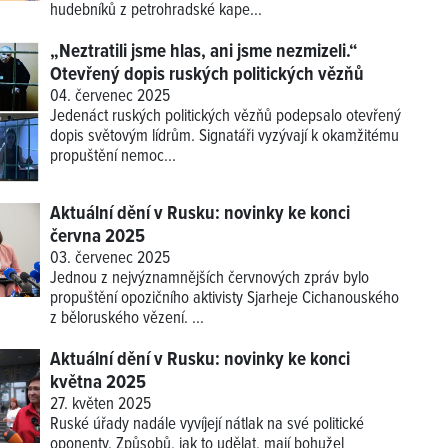
hudebníků z petrohradské kape...
„Neztratili jsme hlas, ani jsme nezmizeli.“
Otevřený dopis ruských politických vězňů
04. červenec 2025
Jedenáct ruských politických vězňů podepsalo otevřený
dopis světovým lídrům. Signatáři vyzývají k okamžitému
propuštění nemoc...
Aktuální dění v Rusku: novinky ke konci
června 2025
03. červenec 2025
Jednou z nejvýznamnějších červnových zpráv bylo
propuštění opozičního aktivisty Sjarheje Cichanouského
z běloruského vězení. ...
Aktuální dění v Rusku: novinky ke konci
května 2025
27. květen 2025
Ruské úřady nadále vyvíjejí nátlak na své politické
oponenty. Způsobů, jak to udělat, mají bohužel