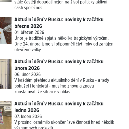
stále častěji dopadají nejen na život politicky aktivní
části společnos...
Aktuální dění v Rusku: novinky k začátku
března 2026
01. březen 2026
Únor je tradičně spjat s několika tragickými výročími.
Dne 24. února jsme si připomněli čtyři roky od zahájení
otevřené války...
Aktuální dění v Rusku: novinky k začátku
února 2026
06. únor 2026
V každém přehledu aktuálního dění v Rusku - a tedy
bohužel i tentokrát - musíme znovu a znovu
konstatovat, že situace v oblas...
Aktuální dění v Rusku: novinky k začátku
ledna 2026
07. leden 2026
V prosinci oznámilo ukončení své činnosti hned několik
významných projektů.