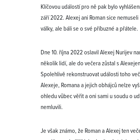
Klíčovou událostí pro ně pak bylo vyhlášen
září 2022. Alexej ani Roman sice nemuseli
války, ale báli se o své příbuzné a přátele.
Dne 10. října 2022 oslavil Alexej Nurijev n
několik lidí, ale do večera zůstal s Alexej
Spolehlivě rekonstruovat události toho ve
Alexeje, Romana a jejich obhájců nelze vy
ohledu vůbec věřit a oni sami u soudu o u
nemluvili.
Je však známo, že Roman a Alexej ten večer