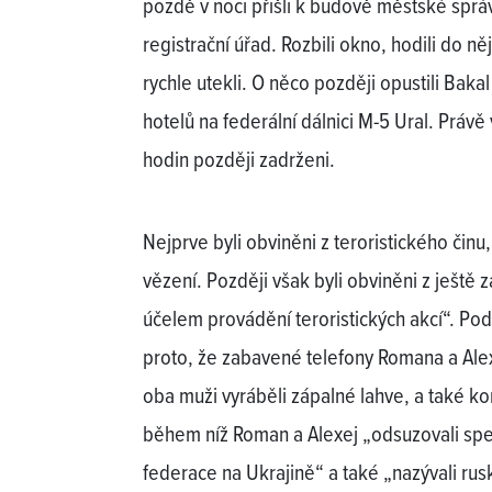
pozdě v noci přišli k budově městské správ
registrační úřad. Rozbili okno, hodili do n
rychle utekli. O něco později opustili Bakal
hotelů na federální dálnici M-5 Ural. Právě 
hodin později zadrženi.
Nejprve byli obviněni z teroristického činu, 
vězení. Později však byli obviněni z ještě z
účelem provádění teroristických akcí“. Po
proto, že zabavené telefony Romana a Alex
oba muži vyráběli zápalné lahve, a také k
během níž Roman a Alexej „odsuzovali spe
federace na Ukrajině“ a také „nazývali ruské