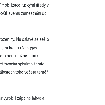
í mobilizace ruskými úřady v
 kvůli svému zaměstnání do
arozeniny. Na oslavě se sešlo
em jen Roman Nasryjev.
čera není možné: podle
šetřovacím spisům v tomto
dálostech toho večera téměř
 vyrobili zápalné lahve a