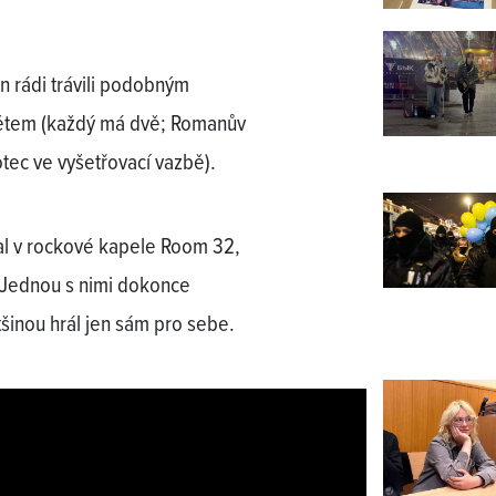
n rádi trávili podobným
ětem (každý má dvě; Romanův
otec ve vyšetřovací vazbě).
íval v rockové kapele Room 32,
. Jednou s nimi dokonce
tšinou hrál jen sám pro sebe.