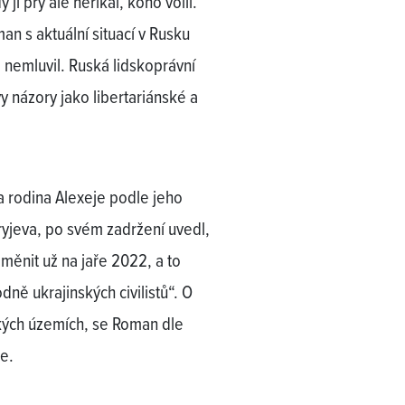
jí prý ale neříkal, koho volil.
 s aktuální situací v Rusku
nemluvil. Ruská lidskoprávní
názory jako libertariánské a
a rodina Alexeje podle jeho
yjeva, po svém zadržení uvedl,
 měnit už na jaře 2022, a to
ně ukrajinských civilistů“. O
ských územích, se Roman dle
e.