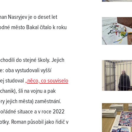
man Nasryjev je o deset let
rodné město Bakal čítalo k roku
hodili do stejné školy. Jejich
: oba vystudovali vyšší
xej studoval
„něco, co souviselo
hanik), šli na vojnu a pak
ěry jejich města) zaměstnání.
mořádné situace a v roce 2022
otky. Roman působil jako řidič v