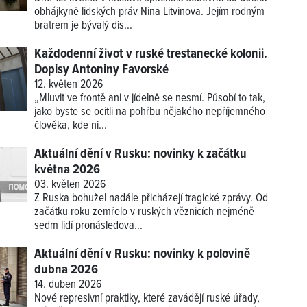
obhájkyně lidských práv Nina Litvinova. Jejím rodným
bratrem je bývalý dis...
Každodenní život v ruské trestanecké kolonii.
Dopisy Antoniny Favorské
12. květen 2026
„Mluvit ve frontě ani v jídelně se nesmí. Působí to tak,
jako byste se ocitli na pohřbu nějakého nepříjemného
člověka, kde ni...
Aktuální dění v Rusku: novinky k začátku
května 2026
03. květen 2026
Z Ruska bohužel nadále přicházejí tragické zprávy. Od
začátku roku zemřelo v ruských věznicích nejméně
sedm lidí pronásledova...
Aktuální dění v Rusku: novinky k polovině
dubna 2026
14. duben 2026
Nové represivní praktiky, které zavádějí ruské úřady,