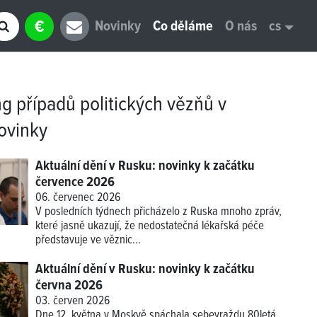
€
Novinky
Co děláme
O nás
cs
g případů politických vězňů v
ovinky
Aktuální dění v Rusku: novinky k začátku
července 2026
06. červenec 2026
V posledních týdnech přicházelo z Ruska mnoho zpráv,
které jasně ukazují, že nedostatečná lékařská péče
představuje ve věznic...
Aktuální dění v Rusku: novinky k začátku
června 2026
03. červen 2026
Dne 12. května v Moskvě spáchala sebevraždu 80letá