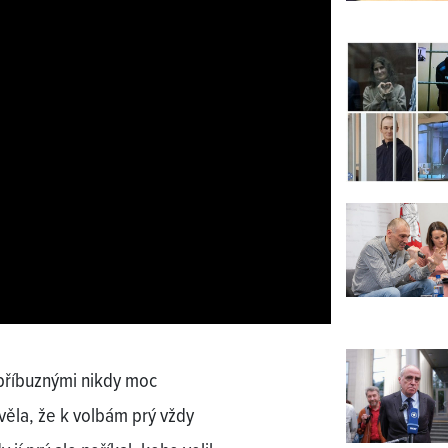
s příbuznými nikdy moc
věla, že k volbám prý vždy