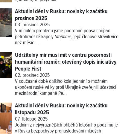
Aktuální dění v Rusku: novinky k začátku
prosince 2025
03. prosinec 2025
V minulém přehledu jsme podrobně popsali případ
petrohradské kapely
Stoptime
, jejíž členové strávili více
než měsíc ...
Udržitelný mír musí mít v centru pozornosti
humanitární rozměr: otevřený dopis iniciativy
People First
02. prosinec 2025
V současné době dalšího kola jednání o možném
ukončení ruské války proti Ukrajině zveřejnili účastníci
mezinárodní kampaně Pe...
Aktuální dění v Rusku: novinky k začátku
listopadu 2025
07. listopad 2025
Jedním z nejvýraznějších příběhů letošního podzimu je
v Rusku bezpochyby pronásledování mladých