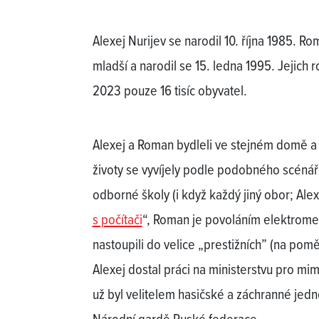
Alexej Nurijev se narodil 10. října 1985. Ro
mladší a narodil se 15. ledna 1995. Jejich 
2023 pouze 16 tisíc obyvatel.
Alexej a Roman bydleli ve stejném domě a c
životy se vyvíjely podle podobného scénáře
odborné školy (i když každý jiný obor; Ale
s počítači
“, Roman je povoláním elektromec
nastoupili do velice „prestižních” (na pom
Alexej dostal práci na ministerstvu pro mi
už byl velitelem hasičské a záchranné jedn