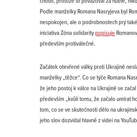
chodil, protože to považoval za nutné, nikdy 
Podle manželky Romana Nasryjeva byl Roman
nespokojen, ale o podrobnostech prý také 
iniciativa Zóna solidarity
popisuje
Romanovy 
především protiválečné.
Začátek otevřené války proti Ukrajině nesl
manželky „těžce“. Co se týče Romana Nasr
že jeho postoj k válce na Ukrajině se začal
především „kvůli tomu, že začalo umírat hod
tom, co se ve skutečnosti dělo na ukrajin
jeho slov dozvídal hlavně z videí na YouTub