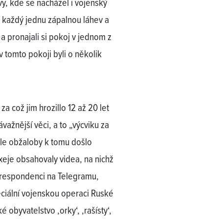
y, kde se nacházel i vojenský
ěj každý jednu zápalnou láhev a
 a pronajali si pokoj v jednom z
v tomto pokoji byli o několik
za což jim hrozillo 12 až 20 let
ávažnější věci, a to „výcviku za
dle obžaloby k tomu došlo
eje obsahovaly videa, na nichž
orespondenci na Telegramu,
ciální vojenskou operaci Ruské
 obyvatelstvo ‚orky‘, ‚rašísty‘,