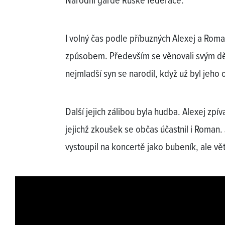
Národní gardě Ruské federace.
I volný čas podle příbuzných Alexej a Roma
způsobem. Především se věnovali svým d
nejmladší syn se narodil, když už byl jeho 
Další jejich zálibou byla hudba. Alexej zp
jejichž zkoušek se občas účastnil i Roman
vystoupil na koncertě jako bubeník, ale vě