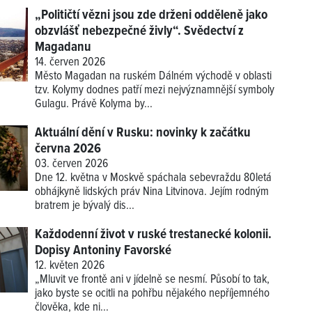
„Političtí vězni jsou zde drženi odděleně jako
obzvlášť nebezpečné živly“. Svědectví z
Magadanu
14. červen 2026
Město Magadan na ruském Dálném východě v oblasti
tzv. Kolymy dodnes patří mezi nejvýznamnější symboly
Gulagu. Právě Kolyma by...
Aktuální dění v Rusku: novinky k začátku
června 2026
03. červen 2026
Dne 12. května v Moskvě spáchala sebevraždu 80letá
obhájkyně lidských práv Nina Litvinova. Jejím rodným
bratrem je bývalý dis...
Každodenní život v ruské trestanecké kolonii.
Dopisy Antoniny Favorské
12. květen 2026
„Mluvit ve frontě ani v jídelně se nesmí. Působí to tak,
jako byste se ocitli na pohřbu nějakého nepříjemného
člověka, kde ni...