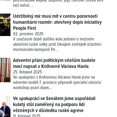
petrohradské kapely
Stoptime
, jejíž členové strávili více
než měsíc ...
Udržitelný mír musí mít v centru pozornosti
humanitární rozměr: otevřený dopis iniciativy
People First
02. prosinec 2025
V současné době dalšího kola jednání o možném
ukončení ruské války proti Ukrajině zveřejnili účastníci
mezinárodní kampaně Pe...
Adventní přání politickým vězňům budete
moci napsat v Knihovně Václava Havla
25. listopad 2025
Ve spolupráci s Knihovnou Václava Havla jsme na
adventní neděli 7. prosince připravili speciální vánoční
workshop psaní dopis...
Ve spolupráci se Senátem jsme uspořádali
kulatý stůl zaměřený na podporu lidí
vězněných v důsledku ruské agrese
11. listopad 2025