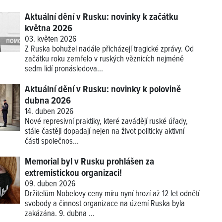
Aktuální dění v Rusku: novinky k začátku
května 2026
03. květen 2026
Z Ruska bohužel nadále přicházejí tragické zprávy. Od
začátku roku zemřelo v ruských věznicích nejméně
sedm lidí pronásledova...
Aktuální dění v Rusku: novinky k polovině
dubna 2026
14. duben 2026
Nové represivní praktiky, které zavádějí ruské úřady,
stále častěji dopadají nejen na život politicky aktivní
části společnos...
Memorial byl v Rusku prohlášen za
extremistickou organizaci!
09. duben 2026
Držitelům Nobelovy ceny míru nyní hrozí až 12 let odnětí
svobody a činnost organizace na území Ruska byla
zakázána. 9. dubna ...