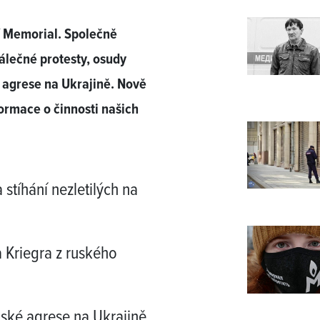
í Memorial. Společně
álečné protesty, osudy
é agrese na Ukrajině. Nově
ormace o činnosti našich
 stíhání nezletilých na
 Kriegra z ruského
uské agrese na Ukrajině...