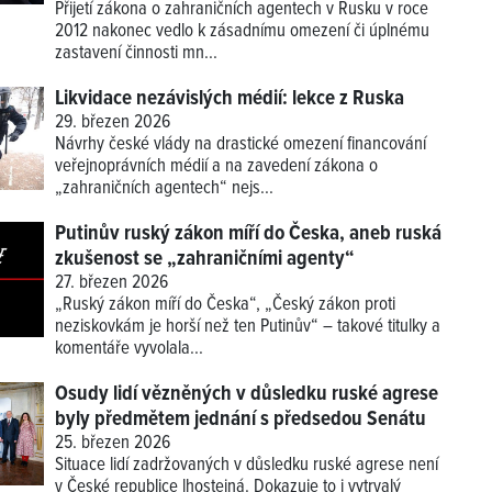
Přijetí zákona o zahraničních agentech v Rusku v roce
2012 nakonec vedlo k zásadnímu omezení či úplnému
zastavení činnosti mn...
Likvidace nezávislých médií: lekce z Ruska
29. březen 2026
Návrhy české vlády na drastické omezení financování
veřejnoprávních médií a na zavedení zákona o
„zahraničních agentech“ nejs...
Putinův ruský zákon míří do Česka, aneb ruská
zkušenost se „zahraničními agenty“
27. březen 2026
„Ruský zákon míří do Česka“, „Český zákon proti
neziskovkám je horší než ten Putinův“ – takové titulky a
komentáře vyvolala...
Osudy lidí vězněných v důsledku ruské agrese
byly předmětem jednání s předsedou Senátu
25. březen 2026
Situace lidí zadržovaných v důsledku ruské agrese není
v České republice lhostejná. Dokazuje to i vytrvalý