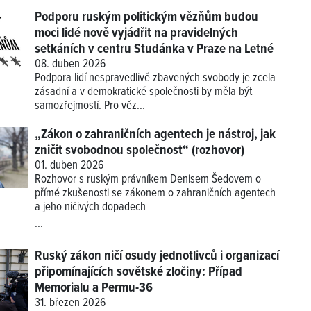
Podporu ruským politickým vězňům budou
moci lidé nově vyjádřit na pravidelných
setkáních v centru Studánka v Praze na Letné
08. duben 2026
Podpora lidí nespravedlivě zbavených svobody je zcela
zásadní a v demokratické společnosti by měla být
samozřejmostí. Pro věz...
„Zákon o zahraničních agentech je nástroj, jak
zničit svobodnou společnost“ (rozhovor)
01. duben 2026
Rozhovor s ruským právníkem Denisem Šedovem o
přímé zkušenosti se zákonem o zahraničních agentech
a jeho ničivých dopadech
...
Ruský zákon ničí osudy jednotlivců i organizací
připomínajících sovětské zločiny: Případ
Memorialu a Permu-36
31. březen 2026