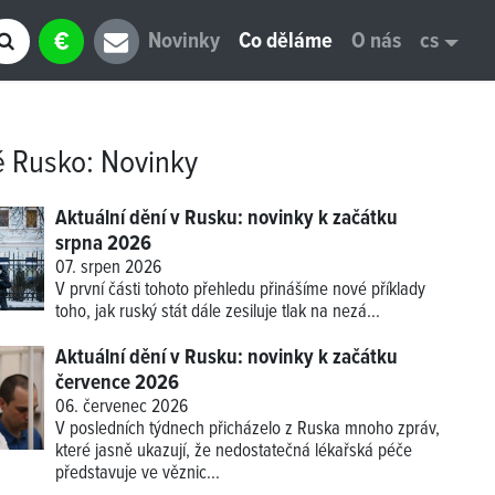
€
Novinky
Co děláme
O nás
cs
é Rusko
:
Novinky
Aktuální dění v Rusku: novinky k začátku
srpna 2026
07. srpen 2026
V první části tohoto přehledu přinášíme
nové příklady
toho, jak ruský stát dále zesiluje tlak na nezá...
Aktuální dění v Rusku: novinky k začátku
července 2026
06. červenec 2026
V posledních týdnech přicházelo z Ruska mnoho zpráv,
které jasně ukazují, že nedostatečná lékařská péče
představuje ve věznic...