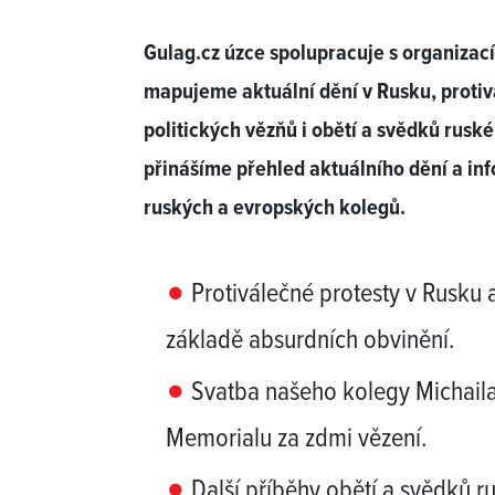
Gulag.cz úzce spolupracuje s organizac
mapujeme aktuální dění v Rusku, protiv
politických vězňů i obětí a svědků rusk
přinášíme přehled aktuálního dění a inf
ruských a evropských kolegů.
Protiválečné protesty v Rusku a
základě absurdních obvinění.
Svatba našeho kolegy Michaila
Memorialu za zdmi vězení.
Další příběhy obětí a svědků r