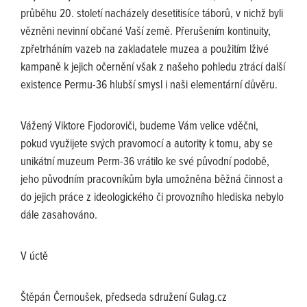
průběhu 20. století nacházely desetitisíce táborů, v nichž byli
vězněni nevinní občané Vaší země. Přerušením kontinuity,
zpřetrháním vazeb na zakladatele muzea a použitím lživé
kampaně k jejich očernění však z našeho pohledu ztrácí další
existence Permu-36 hlubší smysl i naši elementární důvěru.
Vážený Viktore Fjodoroviči, budeme Vám velice vděčni,
pokud využijete svých pravomocí a autority k tomu, aby se
unikátní muzeum Perm-36 vrátilo ke své původní podobě,
jeho původním pracovníkům byla umožněna běžná činnost a
do jejich práce z ideologického či provozního hlediska nebylo
dále zasahováno.
V úctě
Štěpán Černoušek, předseda sdružení Gulag.cz