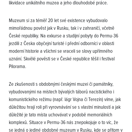
likvidace unikátního muzea a jeho dlouhodobé práce.
Muzeum si za téměř 20 let své existence vybudovalo
mimořádnou pověst jak v Rusku, tak i v zahraničí, včetně
České republiky. Na exkurse a studijní pobyty do Permu-36
jezdili z Česka obyčejní turisté i přední odborníci v oblasti
moderní historie a všichni se vraceli se slovy upřímného
uznání. Skvělé pověsti se v České republice těšil i festival
Pilorama.
Ze zkušenosti s obdobnými českými muzei či památníky,
vybudovanými na místech bývalých táborů nacistického i
komunistického režimu (např. lágr Vojna či Terezín) víme, jak
důležitou hrají roli při vyrovnávání se s vlastní minulostí a jak
důležité je tato místa uchovávat v podobě memoriálních
komplexů. Situace v Permu-36 nás znepokojuje o to víc, že
se jedná o jediné obdobné muzeum v Rusku, kde se přitom v