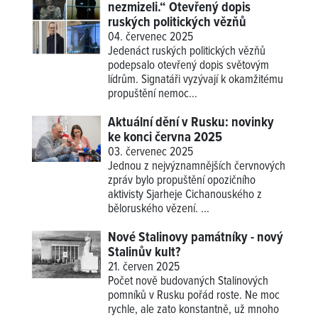
nezmizeli.“ Otevřený dopis
ruských politických vězňů
04. červenec 2025
Jedenáct ruských politických vězňů
podepsalo otevřený dopis světovým
lídrům. Signatáři vyzývají k okamžitému
propuštění nemoc...
Aktuální dění v Rusku: novinky
ke konci června 2025
03. červenec 2025
Jednou z nejvýznamnějších červnových
zpráv bylo propuštění opozičního
aktivisty Sjarheje Cichanouského z
běloruského vězení. ...
Nové Stalinovy památníky - nový
Stalinův kult?
21. červen 2025
Počet nově budovaných Stalinových
pomníků v Rusku pořád roste. Ne moc
rychle, ale zato konstantně, už mnoho