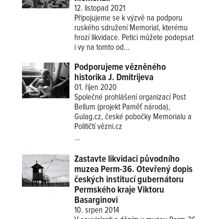
12. listopad 2021
Připojujeme se k výzvě na podporu
ruského sdružení Memorial, kterému
hrozí likvidace. Petici můžete podepsat
i vy na tomto od...
Podporujeme vězněného
historika J. Dmitrijeva
01. říjen 2020
Společné prohlášení organizací Post
Bellum (projekt Paměť národa),
Gulag.cz, české pobočky Memorialu a
Političtí vězni.cz
...
Zastavte likvidaci původního
muzea Perm-36. Otevřený dopis
českých institucí gubernátoru
Permského kraje Viktoru
Basarginovi
10. srpen 2014