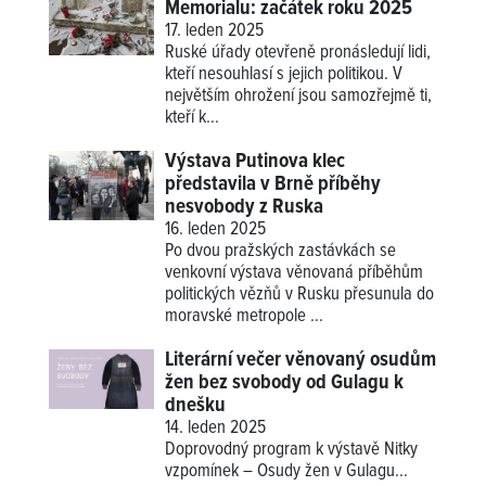
Memorialu: začátek roku 2025
17. leden 2025
Ruské úřady otevřeně pronásledují lidi,
kteří nesouhlasí s jejich politikou. V
největším ohrožení jsou samozřejmě ti,
kteří k...
Výstava Putinova klec
představila v Brně příběhy
nesvobody z Ruska
16. leden 2025
Po dvou pražských zastávkách se
venkovní výstava věnovaná příběhům
politických vězňů v Rusku přesunula do
moravské metropole ...
Literární večer věnovaný osudům
žen bez svobody od Gulagu k
dnešku
14. leden 2025
Doprovodný program k výstavě
Nitky
vzpomínek – Osudy žen v Gulagu
...