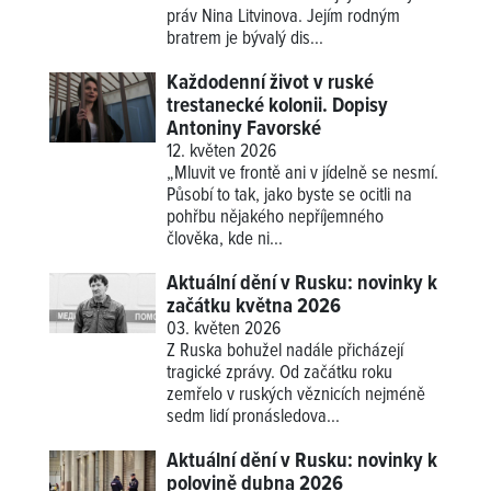
práv Nina Litvinova. Jejím rodným
bratrem je bývalý dis...
Každodenní život v ruské
trestanecké kolonii. Dopisy
Antoniny Favorské
12. květen 2026
„Mluvit ve frontě ani v jídelně se nesmí.
Působí to tak, jako byste se ocitli na
pohřbu nějakého nepříjemného
člověka, kde ni...
Aktuální dění v Rusku: novinky k
začátku května 2026
03. květen 2026
Z Ruska bohužel nadále přicházejí
tragické zprávy. Od začátku roku
zemřelo v ruských věznicích nejméně
sedm lidí pronásledova...
Aktuální dění v Rusku: novinky k
polovině dubna 2026