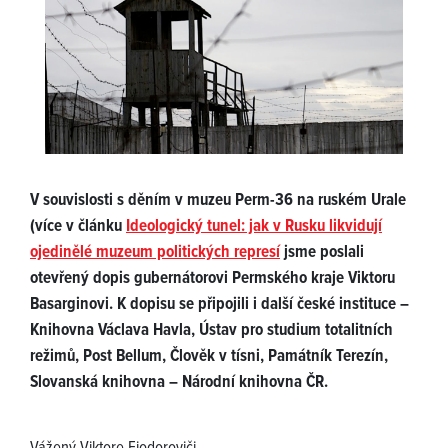
V souvislosti s děním v muzeu Perm-36 na ruském Urale
(více v článku
Ideologický tunel: jak v Rusku likvidují
ojedinělé muzeum politických represí
jsme poslali
otevřený dopis gubernátorovi Permského kraje Viktoru
Basarginovi. K dopisu se připojili i další české instituce –
Knihovna Václava Havla, Ústav pro studium totalitních
režimů, Post Bellum, Člověk v tísni, Památník Terezín,
Slovanská knihovna – Národní knihovna ČR.