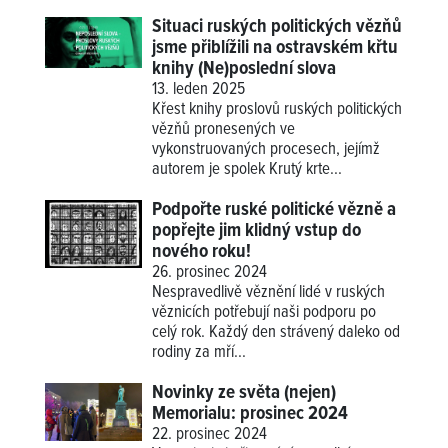
Situaci ruských politických vězňů
jsme přiblížili na ostravském křtu
knihy (Ne)poslední slova
13. leden 2025
Křest knihy proslovů ruských politických
vězňů pronesených ve
vykonstruovaných procesech, jejímž
autorem je spolek Krutý krte...
Podpořte ruské politické vězně a
popřejte jim klidný vstup do
nového roku!
26. prosinec 2024
Nespravedlivě věznění lidé v ruských
věznicích potřebují naši podporu po
celý rok. Každý den strávený daleko od
rodiny za mří...
Novinky ze světa (nejen)
Memorialu: prosinec 2024
22. prosinec 2024