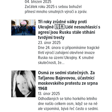
04. březen 2025
Začátek roku 2025 s sebou bohužel
přinesl mnoho smutných výročí a zpráv.
Tři roky zrůdné války proti
Ukrajině 🇺🇦 Lidé nesouhlasící s
agresí jsou Rusku stále stíháni
tvrdými tresty
23. únor 2025
Dne 24. února si připomínáme tragické
třetí výročí zahájení otevřené invaze
Ruska na území Ukrajiny. K smutné
skutečnosti, že...
Osmá ze sedmi statečných. Za
Taťjanou Bajevovou, účastnicí
moskevského protestu ze srpna
1968
13. únor 2025
Odhodlaných se toho horkého letního
dne našlo celkem osm, když se na ně
ale vzpomíná, bývá řeč často o sedmi.