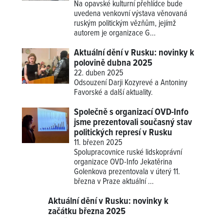
Na opavské kulturní přehlídce bude
uvedena venkovní výstava věnovaná
ruským politickým vězňům, jejímž
autorem je organizace G...
Aktuální dění v Rusku: novinky k
polovině dubna 2025
22. duben 2025
Odsouzení Darji Kozyrevé a Antoniny
Favorské a další aktuality.
Společně s organizací OVD-Info
jsme prezentovali současný stav
politických represí v Rusku
11. březen 2025
Spolupracovnice ruské lidskoprávní
organizace OVD-Info Jekatěrina
Golenkova prezentovala v úterý 11.
března v Praze aktuální ...
Aktuální dění v Rusku: novinky k
začátku března 2025