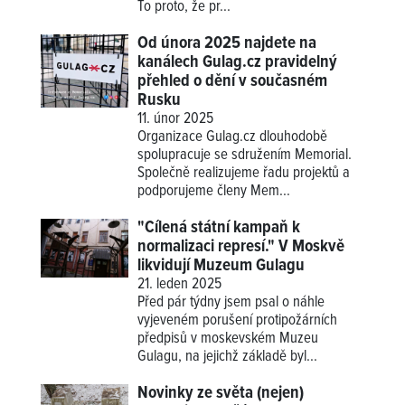
To proto, že pr...
Od února 2025 najdete na
kanálech Gulag.cz pravidelný
přehled o dění v současném
Rusku
11. únor 2025
Organizace Gulag.cz dlouhodobě
spolupracuje se sdružením Memorial.
Společně realizujeme řadu projektů a
podporujeme členy Mem...
"Cílená státní kampaň k
normalizaci represí." V Moskvě
likvidují Muzeum Gulagu
21. leden 2025
Před pár týdny jsem psal o náhle
vyjeveném porušení protipožárních
předpisů v moskevském Muzeu
Gulagu, na jejichž základě byl...
Novinky ze světa (nejen)