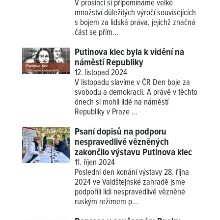
V prosinci si připomínáme velké
množství důležitých výročí souvisejících
s bojem za lidská práva, jejichž značná
část se přím...
Putinova klec byla k vidění na
náměstí Republiky
12. listopad 2024
V listopadu slavíme v ČR Den boje za
svobodu a demokracii. A právě v těchto
dnech si mohli lidé na náměstí
Republiky v Praze ...
Psaní dopisů na podporu
nespravedlivě vězněných
zakončilo výstavu Putinova klec
11. říjen 2024
Poslední den konání výstavy 28. října
2024 ve Valdštejnské zahradě jsme
podpořili lidi nespravedlivě vězněné
ruským režimem p...