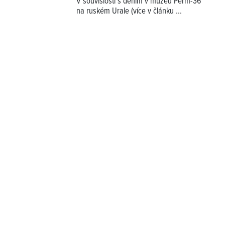
V souvislosti s děním v muzeu Perm-36
na ruském Urale (více v článku
...