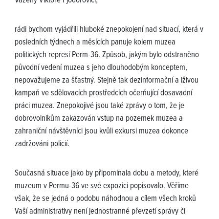
Vážený Viktore Fjodoroviči,
rádi bychom vyjádřili hluboké znepokojení nad situací, která v
posledních týdnech a měsících panuje kolem muzea
politických represí Perm-36. Způsob, jakým bylo odstraněno
původní vedení muzea s jeho dlouhodobým konceptem,
nepovažujeme za šťastný. Stejně tak dezinformační a lživou
kampaň ve sdělovacích prostředcích očerňující dosavadní
práci muzea. Znepokojivé jsou také zprávy o tom, že je
dobrovolníkům zakazován vstup na pozemek muzea a
zahraniční návštěvníci jsou kvůli exkursi muzea dokonce
zadržováni policií.
Současná situace jako by připomínala dobu a metody, které
muzeum v Permu-36 ve své expozici popisovalo. Věříme
však, že se jedná o podobu náhodnou a cílem všech kroků
Vaší administrativy není jednostranné převzetí správy či