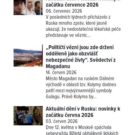
začátku července 2026
06. červenec 2026
V posledních týdnech přicházelo z
Ruska mnoho zpráv, které jasně
ukazují, že nedostatečná lékařská péče
představuje ve věznic...
„Političtí vězni jsou zde drženi
odděleně jako obzvlášť
nebezpečné živly“. Svědectví z
Magadanu
14. červen 2026
Město Magadan na ruském Dálném
východě v oblasti tzv. Kolymy dodnes
patří mezi nejvýznamnější symboly
Gulagu. Právě Kolyma by...
Aktuální dění v Rusku: novinky k
začátku června 2026
03. červen 2026
Dne 12. května v Moskvě spáchala
sebevraždu 80letá obhájkyně lidských