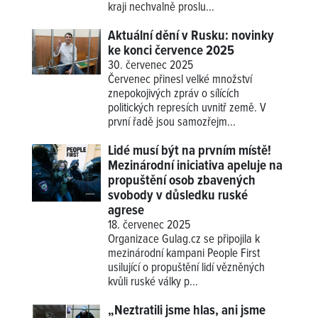
kraji nechvalně proslu...
Aktuální dění v Rusku: novinky
ke konci července 2025
30. červenec 2025
Červenec přinesl velké množství
znepokojivých zpráv o sílících
politických represích uvnitř země. V
první řadě jsou samozřejm...
Lidé musí být na prvním místě!
Mezinárodní iniciativa apeluje na
propuštění osob zbavených
svobody v důsledku ruské
agrese
18. červenec 2025
Organizace Gulag.cz se připojila k
mezinárodní kampani People First
usilující o propuštění lidí vězněných
kvůli ruské války p...
„Neztratili jsme hlas, ani jsme