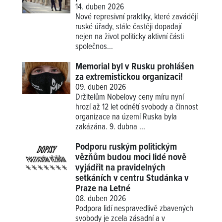
14. duben 2026
Nové represivní praktiky, které zavádějí
ruské úřady, stále častěji dopadají
nejen na život politicky aktivní části
společnos...
Memorial byl v Rusku prohlášen
za extremistickou organizaci!
09. duben 2026
Držitelům Nobelovy ceny míru nyní
hrozí až 12 let odnětí svobody a činnost
organizace na území Ruska byla
zakázána. 9. dubna ...
Podporu ruským politickým
vězňům budou moci lidé nově
vyjádřit na pravidelných
setkáních v centru Studánka v
Praze na Letné
08. duben 2026
Podpora lidí nespravedlivě zbavených
svobody je zcela zásadní a v