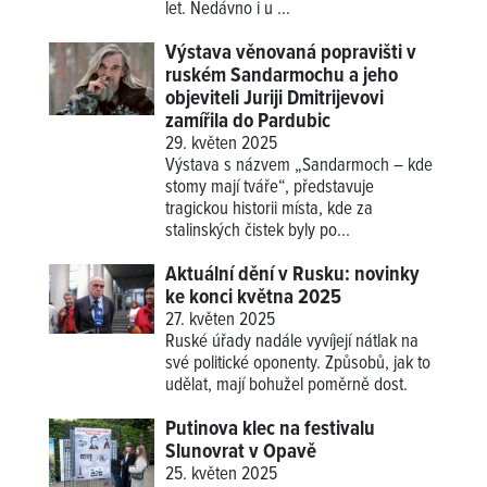
let. Nedávno i u ...
Výstava věnovaná popravišti v
ruském Sandarmochu a jeho
objeviteli Juriji Dmitrijevovi
zamířila do Pardubic
29. květen 2025
Výstava s názvem „Sandarmoch – kde
stomy mají tváře“, představuje
tragickou historii místa, kde za
stalinských čistek byly po...
Aktuální dění v Rusku: novinky
ke konci května 2025
27. květen 2025
Ruské úřady nadále vyvíjejí nátlak na
své politické oponenty. Způsobů, jak to
udělat, mají bohužel poměrně dost.
Putinova klec na festivalu
Slunovrat v Opavě
25. květen 2025