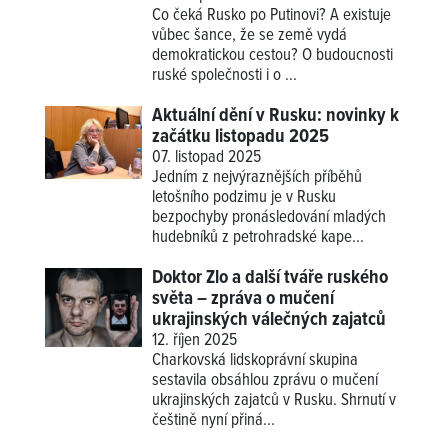
Co čeká Rusko po Putinovi? A existuje
vůbec šance, že se země vydá
demokratickou cestou? O budoucnosti
ruské společnosti i o ...
Aktuální dění v Rusku: novinky k
začátku listopadu 2025
07. listopad 2025
Jedním z nejvýraznějších příběhů
letošního podzimu je v Rusku
bezpochyby pronásledování mladých
hudebníků z petrohradské kape...
Doktor Zlo a další tváře ruského
světa – zpráva o mučení
ukrajinských válečných zajatců
12. říjen 2025
Charkovská lidskoprávní skupina
sestavila obsáhlou zprávu o mučení
ukrajinských zajatců v Rusku. Shrnutí v
češtině nyní přiná...