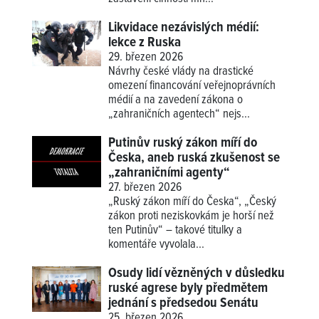
Likvidace nezávislých médií:
lekce z Ruska
29. březen 2026
Návrhy české vlády na drastické
omezení financování veřejnoprávních
médií a na zavedení zákona o
„zahraničních agentech“ nejs...
Putinův ruský zákon míří do
Česka, aneb ruská zkušenost se
„zahraničními agenty“
27. březen 2026
„Ruský zákon míří do Česka“, „Český
zákon proti neziskovkám je horší než
ten Putinův“ – takové titulky a
komentáře vyvolala...
Osudy lidí vězněných v důsledku
ruské agrese byly předmětem
jednání s předsedou Senátu
25. březen 2026