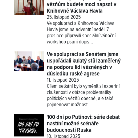
vězňům budete moci napsat v
Knihovně Václava Havla
25. listopad 2025
Ve spolupráci s Knihovnou Václava
Havla jsme na adventní neděli 7.
prosince připravili speciální vánoční
workshop psaní dopis...
Ve spolupráci se Senátem jsme
uspořádali kulatý stůl zaměřený
na podporu lidí vězněných v
důsledku ruské agrese
11. listopad 2025
Cílem setkání bylo vyměnit si expertní
zkušenosti v otázce problematiky
politických vězňů obecně, ale také
pojmenovat možnost...
100 dní po Putinovi: série debat
nastíní možné scénáře
budoucnosti Ruska
10. listopad 2025