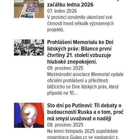
začátku ledna 2026
07. leden 2026
V prosinci oznámilo ukončení své
činnosti hned několik významných
projektů.
Prohlášení Memorialu ke Dni
lidských práv: Bilance první
čtvrtiny 21. století vzbuzuje
hluboké znepokojení.
09. prosinec 2025
Mezinárodní asociace Memorial vydala
oficiální prohlášení u příležitosti
blížícícho se Dne lidských práv, který
připadá na 10...
Sto dní po Putinovi: Tři debaty o
budoucnosti Ruska a o tom, proč
má smysl uvažovat o naději
08. prosinec 2025
Na konci listopadu 2025 uspořádala
organizace Gulag.cz ve spolupráci s